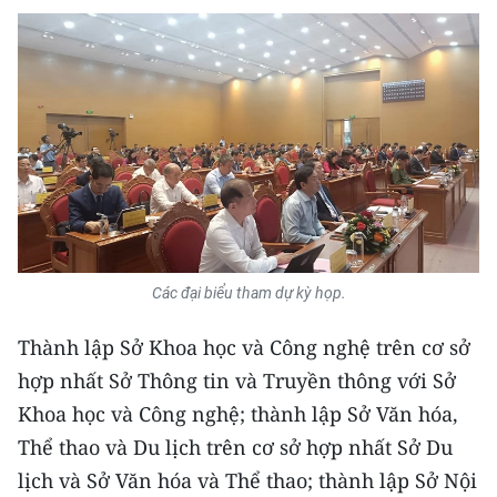
Media Pháp luật
Media Du lịch
Media Thế giới
Media Thể thao
Media Giáo dục
Media Y tế
Các đại biểu tham dự kỳ họp.
Media Khoa học - Công nghệ
Thành lập Sở Khoa học và Công nghệ trên cơ sở
Media Môi trường
hợp nhất Sở Thông tin và Truyền thông với Sở
Ảnh
Khoa học và Công nghệ; thành lập Sở Văn hóa,
Thể thao và Du lịch trên cơ sở hợp nhất Sở Du
Infographic
lịch và Sở Văn hóa và Thể thao; thành lập Sở Nội