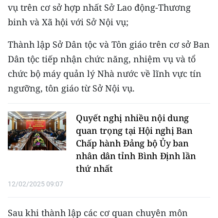
vụ trên cơ sở hợp nhất Sở Lao động-Thương
TIN MỚI
binh và Xã hội với Sở Nội vụ;
TIN ĐỊA PHƯƠNG
Thành lập Sở Dân tộc và Tôn giáo trên cơ sở Ban
Trung du và miền núi phía Bắc
Dân tộc tiếp nhận chức năng, nhiệm vụ và tổ
chức bộ máy quản lý Nhà nước về lĩnh vực tín
Đồng bằng sông Hồng
ngưỡng, tôn giáo từ Sở Nội vụ.
Bắc Trung Bộ
Quyết nghị nhiều nội dung
Duyên hải Nam Trung Bộ và Tây
quan trọng tại Hội nghị Ban
Nguyên
Chấp hành Đảng bộ Ủy ban
Đông Nam Bộ
nhân dân tỉnh Bình Định lần
thứ nhất
Đồng bằng sông Cửu Long
12/02/2025 09:07
Chuyên trang Hà Nội
Sau khi thành lập các cơ quan chuyên môn
Chuyên trang TP. Hồ Chí Minh