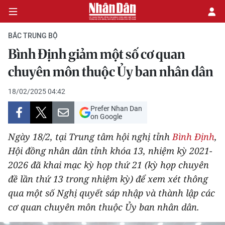
BẮC TRUNG BỘ
Bình Định giảm một số cơ quan
CHÍNH TRỊ
chuyên môn thuộc Ủy ban nhân dân
KINH TẾ
18/02/2025 04:42
Prefer Nhan Dan
VĂN HÓA
on Google
Ngày 18/2, tại Trung tâm hội nghị tỉnh
Bình Định
,
XÃ HỘI
Hội đồng nhân dân tỉnh khóa 13, nhiệm kỳ 2021-
2026 đã khai mạc kỳ họp thứ 21 (kỳ họp chuyên
PHÁP LUẬT
đề lần thứ 13 trong nhiệm kỳ) để xem xét thông
DU LỊCH
qua một số Nghị quyết sáp nhập và thành lập các
cơ quan chuyên môn thuộc Ủy ban nhân dân.
THẾ GIỚI