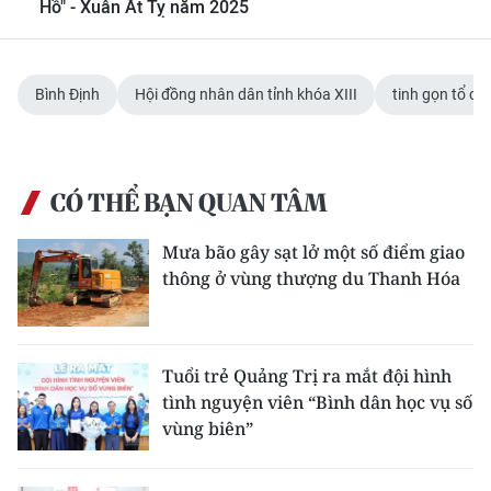
Hồ" - Xuân Ất Tỵ năm 2025
Bình Định
Hội đồng nhân dân tỉnh khóa XIII
tinh gọn tổ ch
CÓ THỂ BẠN QUAN TÂM
Mưa bão gây sạt lở một số điểm giao
thông ở vùng thượng du Thanh Hóa
Tuổi trẻ Quảng Trị ra mắt đội hình
tình nguyện viên “Bình dân học vụ số
vùng biên”