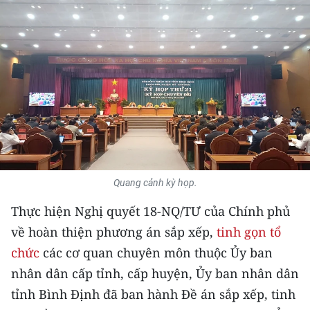
THỂ THAO
GIÁO DỤC
Y TẾ
KHOA HỌC - CÔNG NGHỆ
MÔI TRƯỜNG
BẠN ĐỌC
Quang cảnh kỳ họp.
Thực hiện Nghị quyết 18-NQ/TƯ của Chính phủ
KIỂM CHỨNG THÔNG TIN
về hoàn thiện phương án sắp xếp,
tinh gọn tổ
TRI THỨC CHUYÊN SÂU
chức
các cơ quan chuyên môn thuộc Ủy ban
nhân dân cấp tỉnh, cấp huyện, Ủy ban nhân dân
54 DÂN TỘC VIỆT NAM
tỉnh Bình Định đã ban hành Đề án sắp xếp, tinh