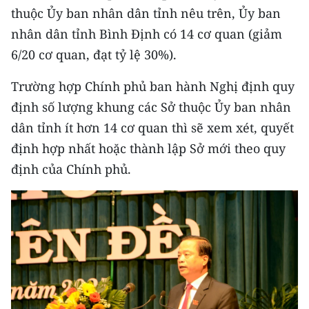
thuộc Ủy ban nhân dân tỉnh nêu trên, Ủy ban
CHUYÊN ĐỀ
nhân dân tỉnh Bình Định có 14 cơ quan (giảm
6/20 cơ quan, đạt tỷ lệ 30%).
CÁC CHUYÊN TRANG
Trường hợp Chính phủ ban hành Nghị định quy
định số lượng khung các Sở thuộc Ủy ban nhân
VỀ BÁO NHÂN DÂN
dân tỉnh ít hơn 14 cơ quan thì sẽ xem xét, quyết
THỜI NAY
định hợp nhất hoặc thành lập Sở mới theo quy
định của Chính phủ.
NHÂN DÂN CUỐI TUẦN
NHÂN DÂN HẰNG THÁNG
MUA BÁO
ĐỌC BÁO IN