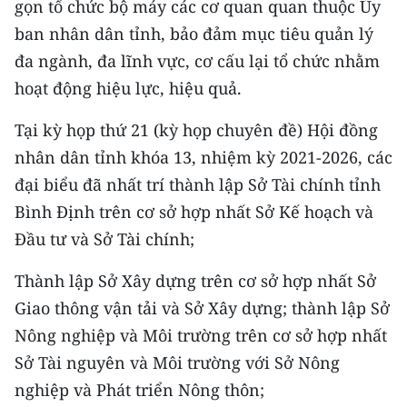
gọn tổ chức bộ máy các cơ quan quan thuộc Ủy
CHƯƠNG TRÌNH OCOP - MỖI XÃ
MỘT SẢN PHẨM
ban nhân dân tỉnh, bảo đảm mục tiêu quản lý
đa ngành, đa lĩnh vực, cơ cấu lại tổ chức nhằm
hoạt động hiệu lực, hiệu quả.
RADIO
Tại kỳ họp thứ 21 (kỳ họp chuyên đề) Hội đồng
MEDIA CENTER
nhân dân tỉnh khóa 13, nhiệm kỳ 2021-2026, các
E-Magazine
đại biểu đã nhất trí thành lập Sở Tài chính tỉnh
Bình Định trên cơ sở hợp nhất Sở Kế hoạch và
Video
Đầu tư và Sở Tài chính;
Media Chính trị
Thành lập Sở Xây dựng trên cơ sở hợp nhất Sở
Media Kinh tế
Giao thông vận tải và Sở Xây dựng; thành lập Sở
Nông nghiệp và Môi trường trên cơ sở hợp nhất
Media Văn hóa
Sở Tài nguyên và Môi trường với Sở Nông
Media Xã hội
nghiệp và Phát triển Nông thôn;