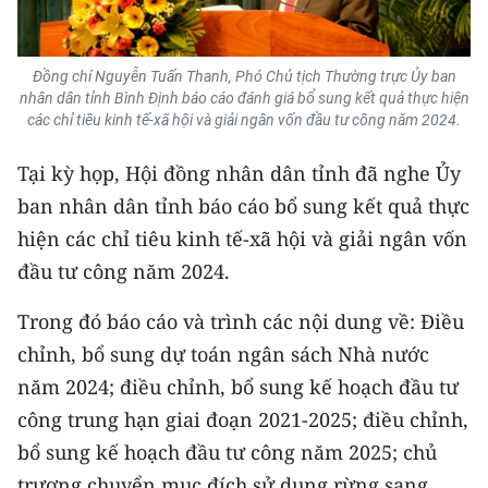
ENGLISH
中文
Đồng chí Nguyễn Tuấn Thanh, Phó Chủ tịch Thường trực Ủy ban
nhân dân tỉnh Bình Định báo cáo đánh giá bổ sung kết quả thực hiện
FRANÇAIS
các chỉ tiêu kinh tế-xã hội và giải ngân vốn đầu tư công năm 2024.
РУССКИЙ
Tại kỳ họp, Hội đồng nhân dân tỉnh đã nghe Ủy
ban nhân dân tỉnh báo cáo bổ sung kết quả thực
ESPAÑOL
hiện các chỉ tiêu kinh tế-xã hội và giải ngân vốn
đầu tư công năm 2024.
한국어
Trong đó báo cáo và trình các nội dung về: Điều
chỉnh, bổ sung dự toán ngân sách Nhà nước
năm 2024; điều chỉnh, bổ sung kế hoạch đầu tư
công trung hạn giai đoạn 2021-2025; điều chỉnh,
bổ sung kế hoạch đầu tư công năm 2025; chủ
trương chuyển mục đích sử dụng rừng sang