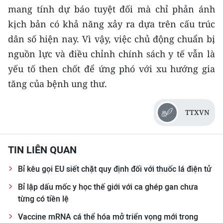
ENGLISH
mang tính dự báo tuyệt đối mà chỉ phản ánh
kịch bản có khả năng xảy ra dựa trên cấu trúc
中文
dân số hiện nay. Vì vậy, việc chủ động chuẩn bị
nguồn lực và điều chỉnh chính sách y tế vẫn là
FRANÇAIS
yếu tố then chốt để ứng phó với xu hướng gia
РУССКИЙ
tăng của bệnh ung thư.
ESPAÑOL
TTXVN
한국어
TIN LIÊN QUAN
Bỉ kêu gọi EU siết chặt quy định đối với thuốc lá điện tử
Bỉ lập dấu mốc y học thế giới với ca ghép gan chưa
từng có tiền lệ
Vaccine mRNA cá thể hóa mở triển vọng mới trong