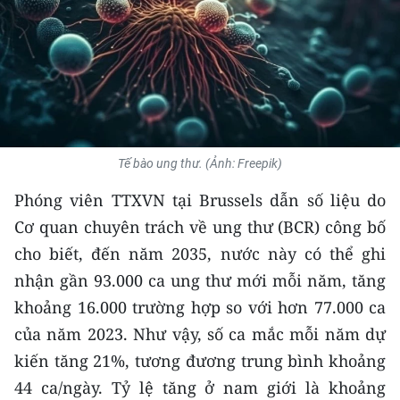
THỂ THAO
GIÁO DỤC
Y TẾ
KHOA HỌC - CÔNG NGHỆ
Tế bào ung thư. (Ảnh: Freepik)
MÔI TRƯỜNG
Phóng viên TTXVN tại Brussels dẫn số liệu do
Cơ quan chuyên trách về ung thư (BCR) công bố
BẠN ĐỌC
cho biết, đến năm 2035, nước này có thể ghi
KIỂM CHỨNG THÔNG TIN
nhận gần 93.000 ca ung thư mới mỗi năm, tăng
khoảng 16.000 trường hợp so với hơn 77.000 ca
TRI THỨC CHUYÊN SÂU
của năm 2023. Như vậy, số ca mắc mỗi năm dự
kiến tăng 21%, tương đương trung bình khoảng
54 DÂN TỘC VIỆT NAM
44 ca/ngày. Tỷ lệ tăng ở nam giới là khoảng