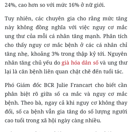
CHƯƠNG TRÌNH OCOP - MỖI XÃ
24%, cao hơn so với mức 16% ở nữ giới.
MỘT SẢN PHẨM
Tuy nhiên, các chuyên gia cho rằng mức tăng
này không đồng nghĩa với việc nguy cơ mắc
RADIO
ung thư của mỗi cá nhân tăng mạnh. Phân tích
MEDIA CENTER
cho thấy nguy cơ mắc bệnh ở các cá nhân chỉ
tăng nhẹ, khoảng 3% trong thập kỷ tới. Nguyên
E-Magazine
nhân tăng chủ yếu do
già hóa dân số
và ung thư
Video
lại là căn bệnh liên quan chặt chẽ đến tuổi tác.
Media Chính trị
Phó Giám đốc BCR Julie Francart cho biết cần
phân biệt rõ giữa số ca mắc và nguy cơ mắc
Media Kinh tế
bệnh. Theo bà, ngay cả khi nguy cơ không thay
Media Văn hóa
đổi, số ca bệnh vẫn gia tăng do số lượng người
cao tuổi trong xã hội ngày càng nhiều.
Media Xã hội