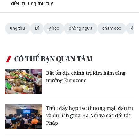
điều trị ung thư tụy
ung thư
Bỉ
y học
phòng ngừa
chăm sóc
dân 
CÓ THỂ BẠN QUAN TÂM
Bất ổn địa chính trị kìm hãm tăng
trưởng Eurozone
Thúc đẩy hợp tác thương mại, đầu tư
và du lịch giữa Hà Nội và các đối tác
Pháp