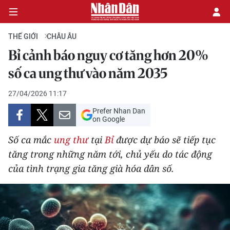
THẾ GIỚI
CHÂU ÂU
Bỉ cảnh báo nguy cơ tăng hơn 20%
CHÍNH TRỊ
số ca ung thư vào năm 2035
KINH TẾ
27/04/2026 11:17
Prefer Nhan Dan
VĂN HÓA
on Google
Số ca mắc
ung thư
tại
Bỉ
được dự báo sẽ tiếp tục
XÃ HỘI
tăng trong những năm tới, chủ yếu do tác động
của tình trạng gia tăng già hóa dân số.
PHÁP LUẬT
DU LỊCH
THẾ GIỚI