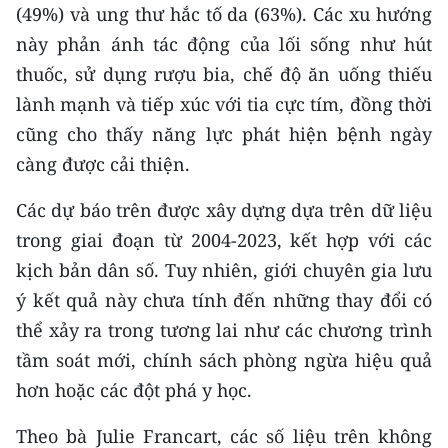
(49%) và ung thư hắc tố da (63%). Các xu hướng
CHUYÊN ĐỀ
này phản ánh tác động của lối sống như hút
thuốc, sử dụng rượu bia, chế độ ăn uống thiếu
CÁC CHUYÊN TRANG
lành mạnh và tiếp xúc với tia cực tím, đồng thời
cũng cho thấy năng lực phát hiện bệnh ngày
VỀ BÁO NHÂN DÂN
càng được cải thiện.
THỜI NAY
Các dự báo trên được xây dựng dựa trên dữ liệu
trong giai đoạn từ 2004-2023, kết hợp với các
NHÂN DÂN CUỐI TUẦN
kịch bản dân số. Tuy nhiên, giới chuyên gia lưu
ý kết quả này chưa tính đến những thay đổi có
NHÂN DÂN HẰNG THÁNG
thể xảy ra trong tương lai như các chương trình
MUA BÁO
tầm soát mới, chính sách phòng ngừa hiệu quả
hơn hoặc các đột phá y học.
ĐỌC BÁO IN
Theo bà Julie Francart, các số liệu trên không