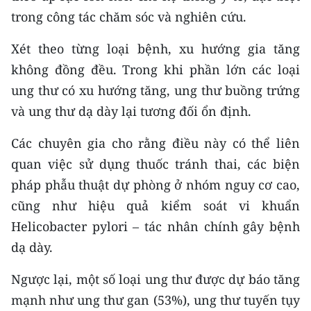
TIN MỚI
trong công tác chăm sóc và nghiên cứu.
TIN ĐỊA PHƯƠNG
Xét theo từng loại bệnh, xu hướng gia tăng
không đồng đều. Trong khi phần lớn các loại
Trung du và miền núi phía Bắc
ung thư có xu hướng tăng, ung thư buồng trứng
Đồng bằng sông Hồng
và ung thư dạ dày lại tương đối ổn định.
Bắc Trung Bộ
Các chuyên gia cho rằng điều này có thể liên
quan việc sử dụng thuốc tránh thai, các biện
Duyên hải Nam Trung Bộ và Tây
pháp phẫu thuật dự phòng ở nhóm nguy cơ cao,
Nguyên
cũng như hiệu quả kiểm soát vi khuẩn
Đông Nam Bộ
Helicobacter pylori – tác nhân chính gây bệnh
dạ dày.
Đồng bằng sông Cửu Long
Chuyên trang Hà Nội
Ngược lại, một số loại ung thư được dự báo tăng
mạnh như ung thư gan (53%), ung thư tuyến tụy
Chuyên trang TP. Hồ Chí Minh