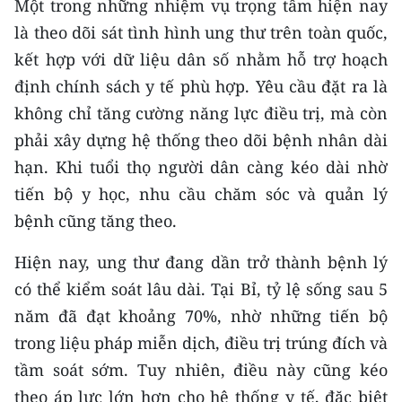
Một trong những nhiệm vụ trọng tâm hiện nay
Media Pháp luật
là theo dõi sát tình hình ung thư trên toàn quốc,
Media Du lịch
kết hợp với dữ liệu dân số nhằm hỗ trợ hoạch
định chính sách y tế phù hợp. Yêu cầu đặt ra là
Media Thế giới
không chỉ tăng cường năng lực điều trị, mà còn
Media Thể thao
phải xây dựng hệ thống theo dõi bệnh nhân dài
Media Giáo dục
hạn. Khi tuổi thọ người dân càng kéo dài nhờ
tiến bộ y học, nhu cầu chăm sóc và quản lý
Media Y tế
bệnh cũng tăng theo.
Media Khoa học - Công nghệ
Hiện nay, ung thư đang dần trở thành bệnh lý
Media Môi trường
có thể kiểm soát lâu dài. Tại Bỉ, tỷ lệ sống sau 5
năm đã đạt khoảng 70%, nhờ những tiến bộ
Ảnh
trong liệu pháp miễn dịch, điều trị trúng đích và
Infographic
tầm soát sớm. Tuy nhiên, điều này cũng kéo
theo áp lực lớn hơn cho hệ thống y tế, đặc biệt