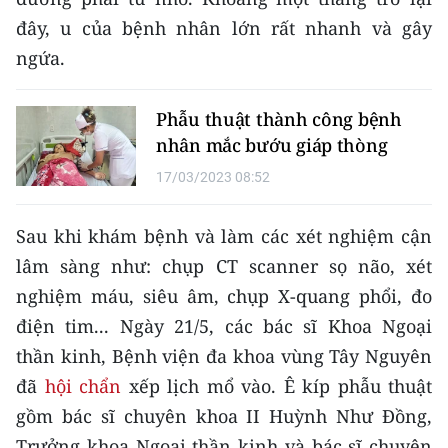
CHƯƠNG TRÌNH OCOP - MỖI XÃ
đây, u của bệnh nhân lớn rất nhanh và gây
MỘT SẢN PHẨM
ngứa.
RADIO
Phẫu thuật thành công bệnh
nhân mắc bướu giáp thòng
MEDIA CENTER
17/03/2023 08:52
E-Magazine
Sau khi khám bệnh và làm các xét nghiệm cận
Video
lâm sàng như: chụp CT scanner sọ não, xét
Media Chính trị
nghiệm máu, siêu âm, chụp X-quang phổi, đo
Media Kinh tế
điện tim... Ngày 21/5, các bác sĩ Khoa Ngoại
thần kinh, Bệnh viện đa khoa vùng Tây Nguyên
Media Văn hóa
đã
hội chẩn
xếp lịch mổ vào. Ê kíp phẫu thuật
Media Xã hội
gồm bác sĩ chuyên khoa II Huỳnh Như Đồng,
Trưởng khoa Ngoại thần kinh và bác sĩ chuyên