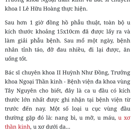
Media Pháp luật
khoa I Lê Hữu Hoàng thực hiện.
Media Du lịch
Sau hơn 1 giờ đồng hồ phẫu thuật, toàn bộ u
Media Thế giới
kích thước khoảng 15x10cm đã được lấy ra và
làm giải phẫu bệnh. Sau mổ một ngày, bệnh
Media Thể thao
nhân tỉnh táo, đỡ đau nhiều, đi lại được, ăn
Media Giáo dục
uống tốt.
Media Y tế
Bác sĩ chuyên khoa II Huỳnh Như Đồng, Trưởng
khoa Ngoại Thần kinh - Bệnh viện đa khoa vùng
Media Khoa học - Công nghệ
Tây Nguyên cho biết, đây là ca u đầu có kích
Media Môi trường
thước lớn nhất được ghi nhận tại bệnh viện từ
trước đến nay. Một số loại u cục vùng đầu
Ảnh
thường gặp đó là: nang bì, u mỡ, u máu,
u xơ
Infographic
thần kinh
, u xơ dưới da…