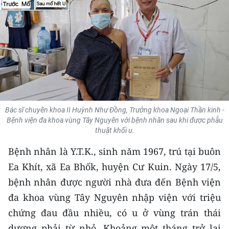
THỂ THAO
GIÁO DỤC
Y TẾ
KHOA HỌC - CÔNG NGHỆ
MÔI TRƯỜNG
Bác sĩ chuyên khoa II Huỳnh Như Đồng, Trưởng khoa Ngoại Thần kinh -
Bệnh viện đa khoa vùng Tây Nguyên với bệnh nhân sau khi được phẫu
thuật khối u.
BẠN ĐỌC
Bệnh nhân là Y.T.K., sinh năm 1967, trú tại buôn
KIỂM CHỨNG THÔNG TIN
Ea Khít, xã Ea Bhốk, huyện Cư Kuin. Ngày 17/5,
bệnh nhân được người nhà đưa đến Bệnh viện
TRI THỨC CHUYÊN SÂU
đa khoa vùng Tây Nguyên nhập viện với triệu
54 DÂN TỘC VIỆT NAM
chứng đau đầu nhiều, có u ở vùng trán thái
dương phải từ nhỏ. Khoảng một tháng trở lại