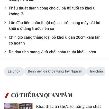
Phẫu thuật thành công cho cụ bà 85 tuổi có khối u
CHUYÊN ĐỀ
khổng lồ
CÁC CHUYÊN TRANG
Lần đầu tiên phẫu thuật nội soi trên cung mày cắt bỏ
khối u ở tầng trước nền sọ
Chín giờ căng thẳng loại bỏ khối u gan 20cm xâm lấn
VỀ BÁO NHÂN DÂN
cơ hoành
THỜI NAY
Đe dọa tính mạng vì từ chối phẫu thuật khối u sớm
NHÂN DÂN CUỐI TUẦN
Ea Bhốk
Bệnh viện đa khoa vùng Tây Nguyên
hội chẩn
NHÂN DÂN HẰNG THÁNG
MUA BÁO
CÓ THỂ BẠN QUAN TÂM
ĐỌC BÁO IN
Khai thác tri thức số, nâng cao chất