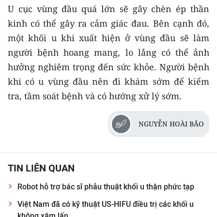
U cục vùng đầu quá lớn sẽ gây chèn ép thần
TIN MỚI
kinh có thể gây ra cảm giác đau. Bên cạnh đó,
TIN ĐỊA PHƯƠNG
một khối u khi xuất hiện ở vùng đầu sẽ làm
người bệnh hoang mang, lo lắng có thể ảnh
Trung du và miền núi phía Bắc
hưởng nghiêm trọng đến sức khỏe. Người bệnh
Đồng bằng sông Hồng
khi có u vùng đầu nên đi khám sớm để kiểm
tra, tầm soát bệnh và có hướng xử lý sớm.
Bắc Trung Bộ
Duyên hải Nam Trung Bộ và Tây
NGUYỄN HOÀI BÃO
Nguyên
Đông Nam Bộ
TIN LIÊN QUAN
Đồng bằng sông Cửu Long
Robot hỗ trợ bác sĩ phẫu thuật khối u thận phức tạp
Chuyên trang Hà Nội
Việt Nam đã có kỹ thuật US-HIFU điều trị các khối u
Chuyên trang TP. Hồ Chí Minh
không xâm lấn