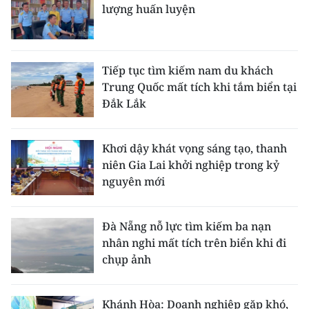
ENGLISH
lượng huấn luyện
中文
Tiếp tục tìm kiếm nam du khách
FRANÇAIS
Trung Quốc mất tích khi tắm biển tại
Đắk Lắk
РУССКИЙ
ESPAÑOL
Khơi dậy khát vọng sáng tạo, thanh
niên Gia Lai khởi nghiệp trong kỷ
한국어
nguyên mới
Đà Nẵng nỗ lực tìm kiếm ba nạn
nhân nghi mất tích trên biển khi đi
chụp ảnh
Khánh Hòa: Doanh nghiệp gặp khó,