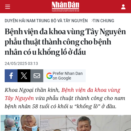
DUYÊN HẢI NAM TRUNG BỘ VÀ TÂY NGUYÊN
TIN CHUNG
Bệnh viện đa khoa vùng Tây Nguyên
CHÍNH TRỊ
phẫu thuật thành công cho bệnh
nhân có u khổng lồ ở đầu
KINH TẾ
24/05/2025 03:13
VĂN HÓA
Prefer Nhan Dan
on Google
XÃ HỘI
Khoa Ngoại thần kinh,
Bệnh viện đa khoa vùng
PHÁP LUẬT
Tây Nguyên
vừa phẫu thuật thành công cho nam
bệnh nhân 58 tuổi có khối u “khổng lồ” ở đầu.
DU LỊCH
THẾ GIỚI