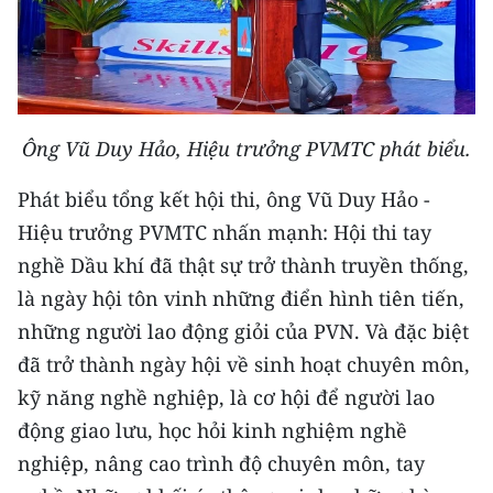
TIN MỚI
TIN ĐỊA PHƯƠNG
Trung du và miền núi phía Bắc
Ông Vũ Duy Hảo, Hiệu trưởng PVMTC phát biểu.
Đồng bằng sông Hồng
Phát biểu tổng kết hội thi, ông Vũ Duy Hảo -
Bắc Trung Bộ
Hiệu trưởng PVMTC nhấn mạnh: Hội thi tay
nghề Dầu khí đã thật sự trở thành truyền thống,
Duyên hải Nam Trung Bộ và Tây
Nguyên
là ngày hội tôn vinh những điển hình tiên tiến,
những người lao động giỏi của PVN. Và đặc biệt
Đông Nam Bộ
đã trở thành ngày hội về sinh hoạt chuyên môn,
Đồng bằng sông Cửu Long
kỹ năng nghề nghiệp, là cơ hội để người lao
động giao lưu, học hỏi kinh nghiệm nghề
Chuyên trang Hà Nội
nghiệp, nâng cao trình độ chuyên môn, tay
Chuyên trang TP. Hồ Chí Minh