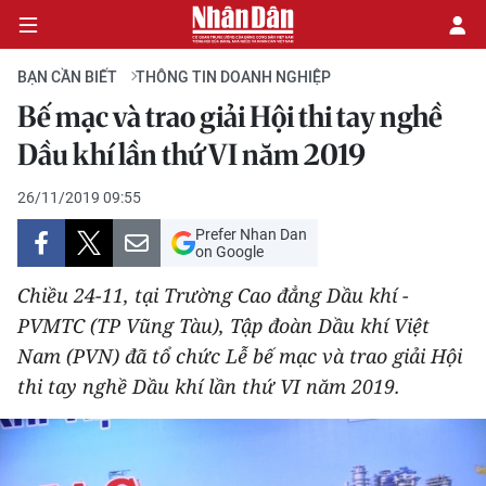
BẠN CẦN BIẾT
THÔNG TIN DOANH NGHIỆP
Bế mạc và trao giải Hội thi tay nghề
CHÍNH TRỊ
Dầu khí lần thứ VI năm 2019
KINH TẾ
26/11/2019 09:55
Prefer Nhan Dan
VĂN HÓA
on Google
Chiều 24-11, tại Trường Cao đẳng Dầu khí -
XÃ HỘI
PVMTC (TP Vũng Tàu), Tập đoàn Dầu khí Việt
Nam (PVN) đã tổ chức Lễ bế mạc và trao giải Hội
PHÁP LUẬT
thi tay nghề Dầu khí lần thứ VI năm 2019.
DU LỊCH
THẾ GIỚI