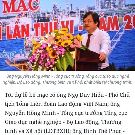
THỂ THAO
GIÁO DỤC
Y TẾ
KHOA HỌC - CÔNG NGHỆ
MÔI TRƯỜNG
Ông Nguyễn Hồng Minh - Tổng cục trưởng Tổng cục Giáo dục nghề
BẠN ĐỌC
nghiệp, Bộ Lao động, Thương binh và Xã hội phát biểu tại chương trình.
Tới dự lễ bế mạc có ông Ngọ Duy Hiểu - Phó Chủ
KIỂM CHỨNG THÔNG TIN
tịch Tổng Liên đoàn Lao động Việt Nam; ông
TRI THỨC CHUYÊN SÂU
Nguyễn Hồng Minh - Tổng cục trưởng Tổng cục
Giáo dục nghề nghiệp - Bộ Lao động, Thương
54 DÂN TỘC VIỆT NAM
binh và Xã hội (LĐTBXH); ông Đinh Thế Phúc -