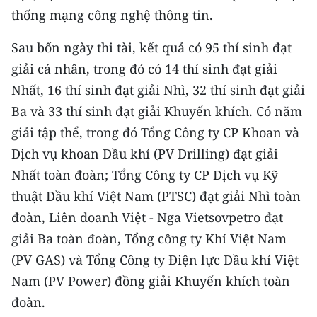
ENGLISH
thống mạng công nghệ thông tin.
中文
Sau bốn ngày thi tài, kết quả có 95 thí sinh đạt
giải cá nhân, trong đó có 14 thí sinh đạt giải
FRANÇAIS
Nhất, 16 thí sinh đạt giải Nhì, 32 thí sinh đạt giải
Ba và 33 thí sinh đạt giải Khuyến khích. Có năm
РУССКИЙ
giải tập thể, trong đó Tổng Công ty CP Khoan và
ESPAÑOL
Dịch vụ khoan Dầu khí (PV Drilling) đạt giải
Nhất toàn đoàn; Tổng Công ty CP Dịch vụ Kỹ
한국어
thuật Dầu khí Việt Nam (PTSC) đạt giải Nhì toàn
đoàn, Liên doanh Việt - Nga Vietsovpetro đạt
giải Ba toàn đoàn, Tổng công ty Khí Việt Nam
(PV GAS) và Tổng Công ty Điện lực Dầu khí Việt
Nam (PV Power) đồng giải Khuyến khích toàn
đoàn.