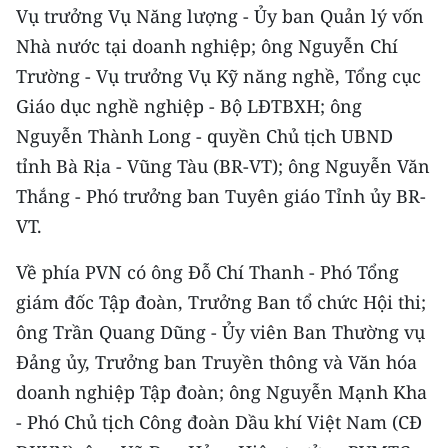
CHƯƠNG TRÌNH OCOP - MỖI XÃ
Vụ trưởng Vụ Năng lượng - Ủy ban Quản lý vốn
MỘT SẢN PHẨM
Nhà nước tại doanh nghiệp; ông Nguyễn Chí
Trường - Vụ trưởng Vụ Kỹ năng nghề, Tổng cục
RADIO
Giáo dục nghề nghiệp - Bộ LĐTBXH; ông
Nguyễn Thành Long - quyền Chủ tịch UBND
MEDIA CENTER
tỉnh Bà Rịa - Vũng Tàu (BR-VT); ông Nguyễn Văn
E-Magazine
Thắng - Phó trưởng ban Tuyên giáo Tỉnh ủy BR-
VT.
Video
Về phía PVN có ông Đỗ Chí Thanh - Phó Tổng
Media Chính trị
giám đốc Tập đoàn, Trưởng Ban tổ chức Hội thi;
Media Kinh tế
ông Trần Quang Dũng - Ủy viên Ban Thường vụ
Đảng ủy, Trưởng ban Truyền thông và Văn hóa
Media Văn hóa
doanh nghiệp Tập đoàn; ông Nguyễn Mạnh Kha
Media Xã hội
- Phó Chủ tịch Công đoàn Dầu khí Việt Nam (CĐ