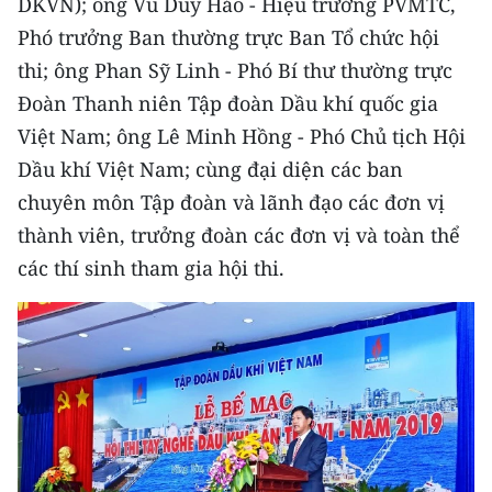
DKVN); ông Vũ Duy Hảo - Hiệu trưởng PVMTC,
Media Pháp luật
Phó trưởng Ban thường trực Ban Tổ chức hội
Media Du lịch
thi; ông Phan Sỹ Linh - Phó Bí thư thường trực
Đoàn Thanh niên Tập đoàn Dầu khí quốc gia
Media Thế giới
Việt Nam; ông Lê Minh Hồng - Phó Chủ tịch Hội
Media Thể thao
Dầu khí Việt Nam; cùng đại diện các ban
chuyên môn Tập đoàn và lãnh đạo các đơn vị
Media Giáo dục
thành viên, trưởng đoàn các đơn vị và toàn thể
Media Y tế
các thí sinh tham gia hội thi.
Media Khoa học - Công nghệ
Media Môi trường
Ảnh
Infographic