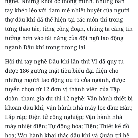
nghề. Những khối óc thông minh, những bàn
tay khéo léo với đam mê nhiệt huyết của người
CHUYÊN ĐỀ
thợ dầu khí đã thể hiện tại các môn thi trong
CÁC CHUYÊN TRANG
từng thao tác, từng công đoạn, chúng ta càng tin
tưởng hơn vào tài năng của đội ngũ lao động
ngành Dầu khí trong tương lai.
VỀ BÁO NHÂN DÂN
Hội thi tay nghề Dầu khí lần thứ VI đã quy tụ
THỜI NAY
được 186 gương mặt tiêu biểu đại diện cho
NHÂN DÂN CUỐI TUẦN
những người lao động ưu tú của ngành, được
tuyển chọn từ 12 đơn vị thành viên của Tập
NHÂN DÂN HẰNG THÁNG
đoàn, tham gia dự thi 12 nghề: Vận hành thiết bị
khoan dầu khí; Vận hành nhà máy lọc dầu; Hàn;
MUA BÁO
Lắp ráp; Điện tử công nghiệp; Vận hành nhà
ĐỌC BÁO IN
máy nhiệt điện; Tự động hóa; Tiện; Thiết kế đồ
họa; Vận hành khai thác dầu khí và Quản trị hệ