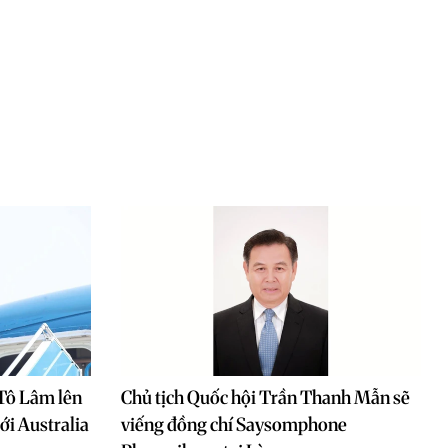
 Tô Lâm lên
Chủ tịch Quốc hội Trần Thanh Mẫn sẽ
ới Australia
viếng đồng chí Saysomphone