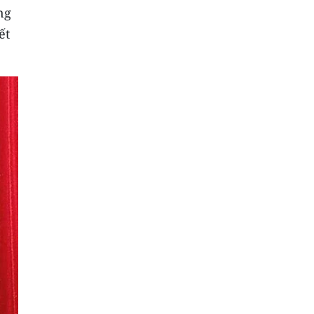
ng
ết