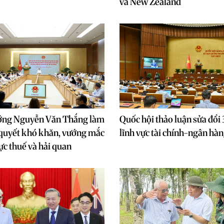
và New Zealand
ớng Nguyễn Văn Thắng làm
Quốc hội thảo luận sửa đổi 
i quyết khó khăn, vướng mắc
lĩnh vực tài chính-ngân hà
ực thuế và hải quan