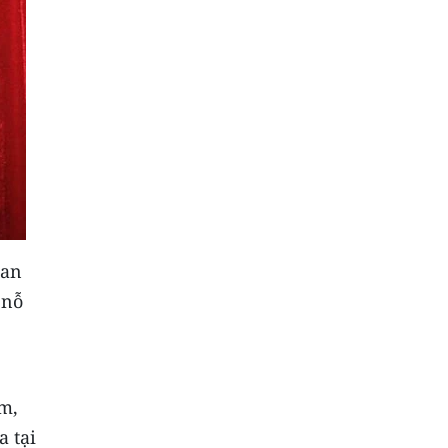
uan
 nỗ
,
m,
a tại