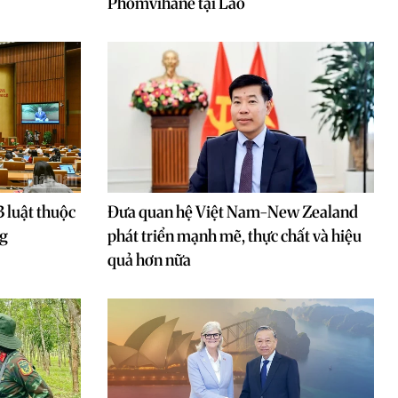
Phomvihane tại Lào
3 luật thuộc
Đưa quan hệ Việt Nam-New Zealand
ng
phát triển mạnh mẽ, thực chất và hiệu
quả hơn nữa