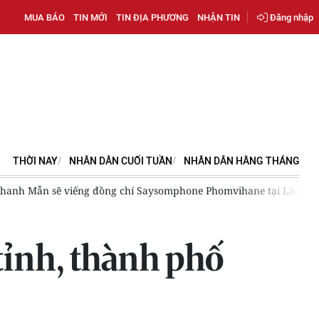
MUA BÁO
TIN MỚI
TIN ĐỊA PHƯƠNG
NHẬN TIN
Đăng nhập
THỜI NAY
NHÂN DÂN CUỐI TUẦN
NHÂN DÂN HẰNG THÁNG
 viếng đồng chí Saysomphone Phomvihane tại Lào
Xây dựng V
tỉnh, thành phố