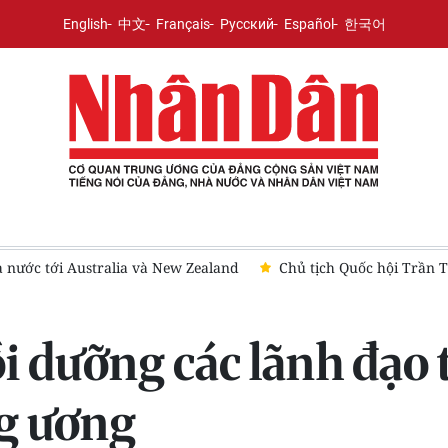
English
中文
Français
Русский
Español
한국어
tralia và New Zealand
Chủ tịch Quốc hội Trần Thanh Mẫn sẽ
i dưỡng các lãnh đạo 
ng ương