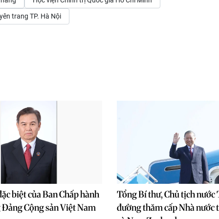
Thắng
Học viện Chính trị Quốc gia Hồ Chí Minh
ên trang TP. Hà Nội
ặc biệt của Ban Chấp hành
Tổng Bí thư, Chủ tịch nước
 Đảng Cộng sản Việt Nam
đường thăm cấp Nhà nước t