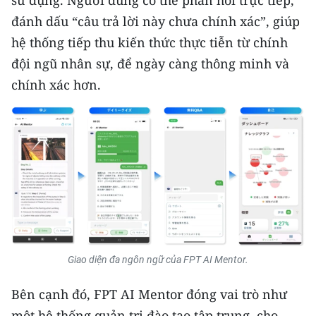
sử dụng. Người dùng có thể phản hồi trực tiếp,
ENGLISH
đánh dấu “câu trả lời này chưa chính xác”, giúp
hệ thống tiếp thu kiến thức thực tiễn từ chính
中文
đội ngũ nhân sự, để ngày càng thông minh và
FRANÇAIS
chính xác hơn.
РУССКИЙ
ESPAÑOL
한국어
Giao diện đa ngôn ngữ của FPT AI Mentor.
Bên cạnh đó, FPT AI Mentor đóng vai trò như
một hệ thống quản trị đào tạo tập trung, cho