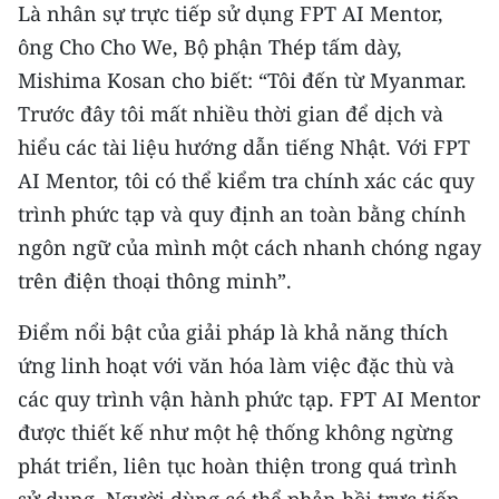
Là nhân sự trực tiếp sử dụng FPT AI Mentor,
ông Cho Cho We, Bộ phận Thép tấm dày,
CHUYÊN ĐỀ
Mishima Kosan cho biết: “Tôi đến từ Myanmar.
CÁC CHUYÊN TRANG
Trước đây tôi mất nhiều thời gian để dịch và
hiểu các tài liệu hướng dẫn tiếng Nhật. Với FPT
VỀ BÁO NHÂN DÂN
AI Mentor, tôi có thể kiểm tra chính xác các quy
trình phức tạp và quy định an toàn bằng chính
THỜI NAY
ngôn ngữ của mình một cách nhanh chóng ngay
trên điện thoại thông minh”.
NHÂN DÂN CUỐI TUẦN
Điểm nổi bật của giải pháp là khả năng thích
NHÂN DÂN HẰNG THÁNG
ứng linh hoạt với văn hóa làm việc đặc thù và
MUA BÁO
các quy trình vận hành phức tạp. FPT AI Mentor
được thiết kế như một hệ thống không ngừng
ĐỌC BÁO IN
phát triển, liên tục hoàn thiện trong quá trình