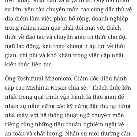
trên khắp Nhật Bản và Myanmar. Quy mô nhân
CHƯƠNG TRÌNH OCOP - MỖI XÃ
sự lớn, yêu cầu chuyên môn cao cùng đặc thù về
MỘT SẢN PHẨM
địa điểm làm việc phân bố rộng, doanh nghiệp
trong nhiều năm qua phải đối mặt với thách
RADIO
thức về đào tạo và chuyển giao tri thức cho đội
MEDIA CENTER
ngũ lao động, kéo theo không ít áp lực về thời
gian, chi phí và khó khăn trong việc cập nhật
E-Magazine
kiến thức liên tục.
Video
Ông Yoshifumi Mizomoto, Giám đốc điều hành
Media Chính trị
cấp cao Mishima Kosan chia sẻ: “Thách thức lớn
nhất trong quá trình vận hành là thời gian để
Media Kinh tế
nhân sự nắm vững các kỹ năng đặc thù tại từng
Media Văn hóa
nhà máy, với hệ thống thuật ngữ chuyên môn
riêng cùng những tiêu chuẩn nghiêm ngặt về
Media Xã hội
an toàn và chất lượng. Nhân sự mới thường cần