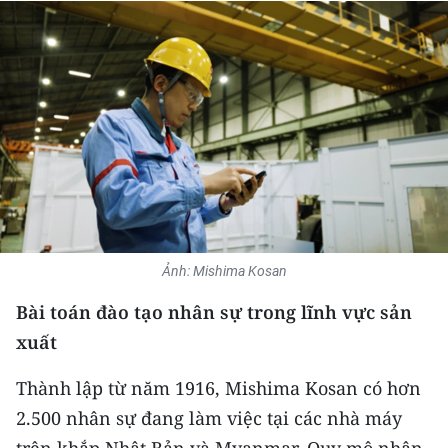
THỂ THAO
GIÁO DỤC
Y TẾ
KHOA HỌC - CÔNG NGHỆ
MÔI TRƯỜNG
BẠN ĐỌC
Ảnh: Mishima Kosan
Bài toán đào tạo nhân sự trong lĩnh vực sản
KIỂM CHỨNG THÔNG TIN
xuất
TRI THỨC CHUYÊN SÂU
Thành lập từ năm 1916, Mishima Kosan có hơn
54 DÂN TỘC VIỆT NAM
2.500 nhân sự đang làm việc tại các nhà máy