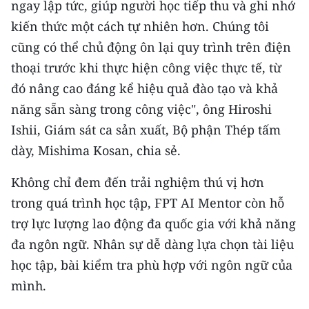
ngay lập tức, giúp người học tiếp thu và ghi nhớ
TIN MỚI
kiến thức một cách tự nhiên hơn. Chúng tôi
TIN ĐỊA PHƯƠNG
cũng có thể chủ động ôn lại quy trình trên điện
thoại trước khi thực hiện công việc thực tế, từ
Trung du và miền núi phía Bắc
đó nâng cao đáng kể hiệu quả đào tạo và khả
năng sẵn sàng trong công việc", ông Hiroshi
Đồng bằng sông Hồng
Ishii, Giám sát ca sản xuất, Bộ phận Thép tấm
Bắc Trung Bộ
dày, Mishima Kosan, chia sẻ.
Duyên hải Nam Trung Bộ và Tây
Không chỉ đem đến trải nghiệm thú vị hơn
Nguyên
trong quá trình học tập, FPT AI Mentor còn hỗ
Đông Nam Bộ
trợ lực lượng lao động đa quốc gia với khả năng
đa ngôn ngữ. Nhân sự dễ dàng lựa chọn tài liệu
Đồng bằng sông Cửu Long
học tập, bài kiểm tra phù hợp với ngôn ngữ của
Chuyên trang Hà Nội
mình.
Chuyên trang TP. Hồ Chí Minh