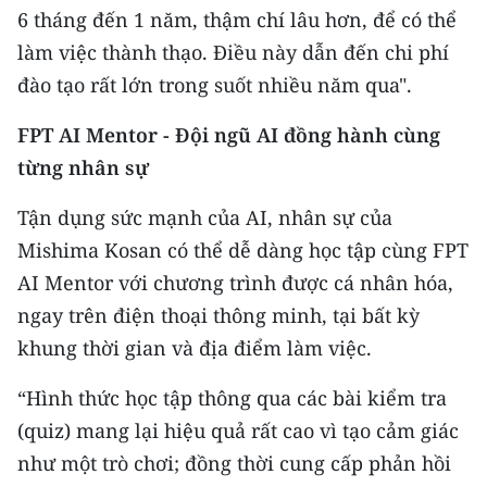
Media Pháp luật
6 tháng đến 1 năm, thậm chí lâu hơn, để có thể
làm việc thành thạo. Điều này dẫn đến chi phí
Media Du lịch
đào tạo rất lớn trong suốt nhiều năm qua".
Media Thế giới
FPT AI Mentor - Đội ngũ AI đồng hành cùng
Media Thể thao
từng nhân sự
Media Giáo dục
Tận dụng sức mạnh của AI, nhân sự của
Media Y tế
Mishima Kosan có thể dễ dàng học tập cùng FPT
AI Mentor với chương trình được cá nhân hóa,
Media Khoa học - Công nghệ
ngay trên điện thoại thông minh, tại bất kỳ
Media Môi trường
khung thời gian và địa điểm làm việc.
Ảnh
“Hình thức học tập thông qua các bài kiểm tra
(quiz) mang lại hiệu quả rất cao vì tạo cảm giác
Infographic
như một trò chơi; đồng thời cung cấp phản hồi