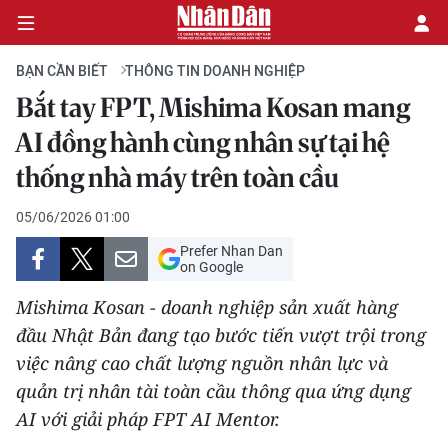
BẠN CẦN BIẾT
THÔNG TIN DOANH NGHIỆP
Bắt tay FPT, Mishima Kosan mang
CHÍNH TRỊ
AI đồng hành cùng nhân sự tại hệ
thống nhà máy trên toàn cầu
KINH TẾ
05/06/2026 01:00
VĂN HÓA
Prefer Nhan Dan
on Google
XÃ HỘI
Mishima Kosan - doanh nghiệp sản xuất hàng
PHÁP LUẬT
đầu Nhật Bản đang tạo bước tiến vượt trội trong
việc nâng cao chất lượng nguồn nhân lực và
DU LỊCH
quản trị nhân tài toàn cầu thông qua ứng dụng
AI với giải pháp FPT AI Mentor.
THẾ GIỚI