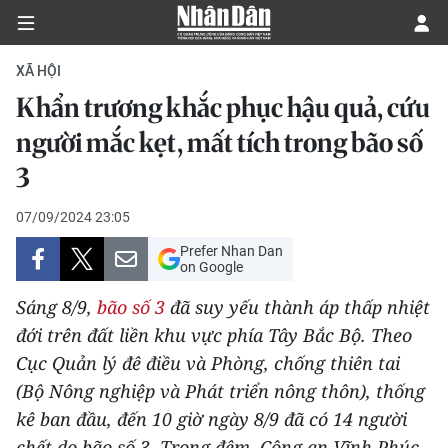
XÃ HỘI
Khẩn trương khắc phục hậu quả, cứu
CHÍNH TRỊ
người mắc kẹt, mất tích trong bão số
3
KINH TẾ
07/09/2024 23:05
VĂN HÓA
Prefer Nhan Dan
on Google
XÃ HỘI
Sáng 8/9,
bão số 3
đã suy yếu thành áp thấp nhiệt
PHÁP LUẬT
đới trên đất liền khu vực phía Tây Bắc Bộ. Theo
Cục Quản lý đê điều và Phòng, chống thiên tai
DU LỊCH
(Bộ Nông nghiệp và Phát triển nông thôn), thống
kê ban đầu, đến 10 giờ ngày 8/9 đã có 14 người
THẾ GIỚI
chết do bão số 3. Trong đêm, Công an Vĩnh Phúc