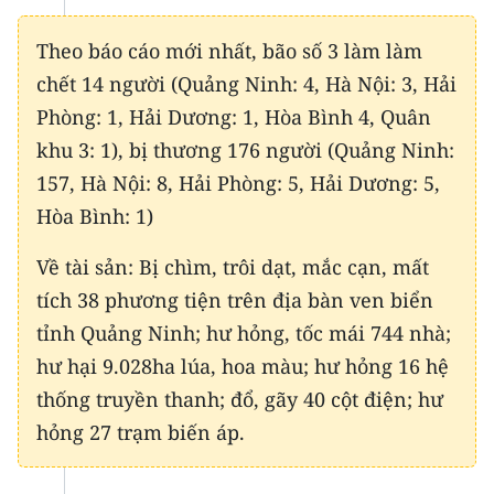
CHƯƠNG TRÌNH OCOP - MỖI XÃ
MỘT SẢN PHẨM
Theo báo cáo mới nhất, bão số 3 làm làm
chết 14 người (Quảng Ninh: 4, Hà Nội: 3, Hải
RADIO
Phòng: 1, Hải Dương: 1, Hòa Bình 4, Quân
khu 3: 1), bị thương 176 người (Quảng Ninh:
MEDIA CENTER
157, Hà Nội: 8, Hải Phòng: 5, Hải Dương: 5,
E-Magazine
Hòa Bình: 1)
Video
Về tài sản: Bị chìm, trôi dạt, mắc cạn, mất
tích 38 phương tiện trên địa bàn ven biển
Media Chính trị
tỉnh Quảng Ninh; hư hỏng, tốc mái 744 nhà;
Media Kinh tế
hư hại 9.028ha lúa, hoa màu; hư hỏng 16 hệ
thống truyền thanh; đổ, gãy 40 cột điện; hư
Media Văn hóa
hỏng 27 trạm biến áp.
Media Xã hội