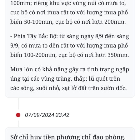
100mm; riêng khu vực vùng núi có mưa to,
cục bộ có nơi mưa rất to với lượng mưa phổ
CHUYÊN ĐỀ
biến 50-100mm, cục bộ có nơi hơn 200mm.
CÁC CHUYÊN TRANG
- Phía Tây Bắc Bộ: từ sáng ngày 8/9 đến sáng
9/9, có mưa to đến rất to với lượng mưa phổ
VỀ BÁO NHÂN DÂN
biến 100-200mm, cục bộ có nơi hơn 350mm.
THỜI NAY
Mưa lớn có khả năng gây ra tình trạng ngập
úng tại các vùng trũng, thấp; lũ quét trên
NHÂN DÂN CUỐI TUẦN
các sông, suối nhỏ, sạt lở đất trên sườn dốc.
NHÂN DÂN HẰNG THÁNG
MUA BÁO
07/09/2024 23:42
ĐỌC BÁO IN
Sở chỉ huy tiền phương chỉ đạo phòng,