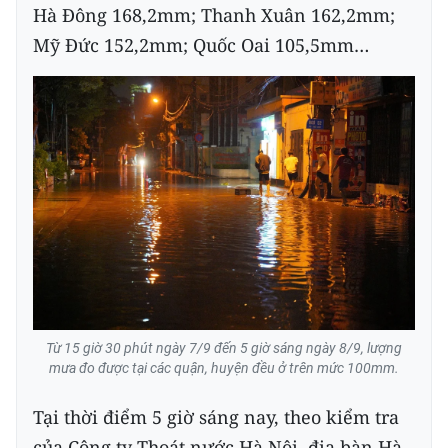
Hà Đông 168,2mm; Thanh Xuân 162,2mm;
Mỹ Đức 152,2mm; Quốc Oai 105,5mm…
Từ 15 giờ 30 phút ngày 7/9 đến 5 giờ sáng ngày 8/9, lượng
mưa đo được tại các quận, huyện đều ở trên mức 100mm.
Tại thời điểm 5 giờ sáng nay, theo kiểm tra
của Công ty Thoát nước Hà Nội, địa bàn Hà