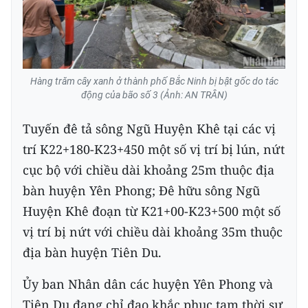
Hàng trăm cây xanh ở thành phố Bắc Ninh bị bật gốc do tác
động của bão số 3 (Ảnh: AN TRÂN)
Tuyến đê tả sông Ngũ Huyện Khê tại các vị
trí K22+180-K23+450 một số vị trí bị lún, nứt
cục bộ với chiều dài khoảng 25m thuộc địa
bàn huyện Yên Phong; Đê hữu sông Ngũ
Huyện Khê đoạn từ K21+00-K23+500 một số
vị trí bị nứt với chiều dài khoảng 35m thuộc
địa bàn huyện Tiên Du.
Ủy ban Nhân dân các huyện Yên Phong và
Tiên Du đang chỉ đạo khắc phục tạm thời sự