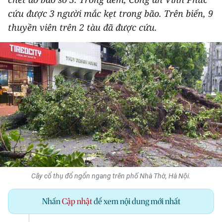
THỂ THAO
cứu được 3 người mắc kẹt trong bão. Trên biển, 9
thuyền viên trên 2 tàu đã được cứu.
GIÁO DỤC
Y TẾ
KHOA HỌC - CÔNG NGHỆ
MÔI TRƯỜNG
BẠN ĐỌC
KIỂM CHỨNG THÔNG TIN
Cây cổ thụ đổ ngổn ngang trên phố Nhà Thờ, Hà Nội.
TRI THỨC CHUYÊN SÂU
Nhấn
Cập nhật
để xem nội dung mới nhất
54 DÂN TỘC VIỆT NAM