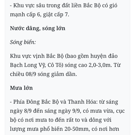
- Khu vực sâu trong đất liền Bắc Bộ có gió
TIN MỚI
mạnh cấp 6, giật cấp 7.
TIN ĐỊA PHƯƠNG
Nước dâng, sóng lớn
Trung du và miền núi phía Bắc
Sóng biển:
Đồng bằng sông Hồng
Khu vực vịnh Bắc Bộ (bao gồm huyện đảo
Bắc Trung Bộ
Bạch Long Vỹ, Cô Tô) sóng cao 2,0-3,0m. Từ
chiều 08/9 sóng giảm dần.
Duyên hải Nam Trung Bộ và Tây
Nguyên
Mưa lớn
Đông Nam Bộ
- Phía Đông Bắc Bộ và Thanh Hóa: từ sáng
Đồng bằng sông Cửu Long
ngày 8/9 đến sáng ngày 9/9, có mưa vừa, cục
bộ có nơi mưa to đến rất to và dông với
Chuyên trang Hà Nội
lượng mưa phổ biến 20-50mm, có nơi hơn
Chuyên trang TP. Hồ Chí Minh