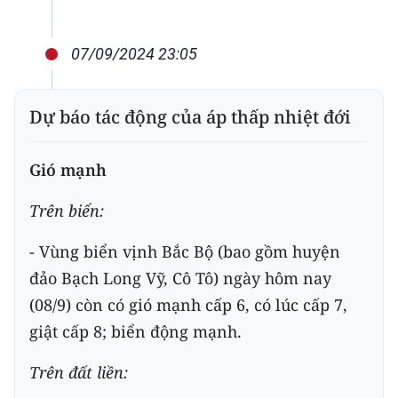
Media Pháp luật
Media Du lịch
07/09/2024 23:05
Media Thế giới
Dự báo tác động của áp thấp nhiệt đới
Media Thể thao
Media Giáo dục
Gió mạnh
Media Y tế
Trên biển:
Media Khoa học - Công nghệ
- Vùng biển vịnh Bắc Bộ (bao gồm huyện
đảo Bạch Long Vỹ, Cô Tô) ngày hôm nay
Media Môi trường
(08/9) còn có gió mạnh cấp 6, có lúc cấp 7,
Ảnh
giật cấp 8; biển động mạnh.
Infographic
Trên đất liền: