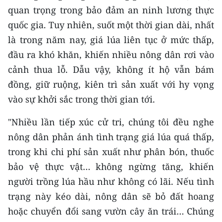
Media Pháp luật
quan trọng trong bảo đảm an ninh lương thực
quốc gia. Tuy nhiên, suốt một thời gian dài, nhất
Media Du lịch
là trong năm nay, giá lúa liên tục ở mức thấp,
Media Thế giới
đầu ra khó khăn, khiến nhiều nông dân rơi vào
cảnh thua lỗ. Dẫu vậy, không ít hộ vẫn bám
Media Thể thao
đồng, giữ ruộng, kiên trì sản xuất với hy vọng
Media Giáo dục
vào sự khởi sắc trong thời gian tới.
Media Y tế
"Nhiều lần tiếp xúc cử tri, chúng tôi đều nghe
Media Khoa học - Công nghệ
nông dân phản ánh tình trạng giá lúa quá thấp,
trong khi chi phí sản xuất như phân bón, thuốc
Media Môi trường
bảo vệ thực vật… không ngừng tăng, khiến
Ảnh
người trồng lúa hầu như không có lãi. Nếu tình
trạng này kéo dài, nông dân sẽ bỏ đất hoang
Infographic
hoặc chuyển đổi sang vườn cây ăn trái… Chúng