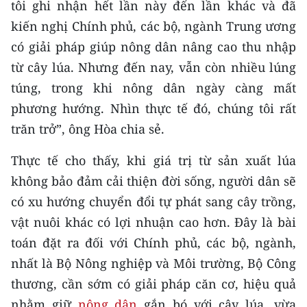
tôi ghi nhận hết lần này đến lần khác và đã
TIN MỚI
kiến nghị Chính phủ, các bộ, ngành Trung ương
TIN ĐỊA PHƯƠNG
có giải pháp giúp nông dân nâng cao thu nhập
từ cây lúa. Nhưng đến nay, vẫn còn nhiều lúng
Trung du và miền núi phía Bắc
túng, trong khi nông dân ngày càng mất
phương hướng. Nhìn thực tế đó, chúng tôi rất
Đồng bằng sông Hồng
trăn trở”, ông Hòa chia sẻ.
Bắc Trung Bộ
Thực tế cho thấy, khi giá trị từ sản xuất lúa
Duyên hải Nam Trung Bộ và Tây
không bảo đảm cải thiện đời sống, người dân sẽ
Nguyên
có xu hướng chuyển đổi tự phát sang cây trồng,
Đông Nam Bộ
vật nuôi khác có lợi nhuận cao hơn. Đây là bài
toán đặt ra đối với Chính phủ, các bộ, ngành,
Đồng bằng sông Cửu Long
nhất là Bộ Nông nghiệp và Môi trường, Bộ Công
Chuyên trang Hà Nội
thương, cần sớm có giải pháp căn cơ, hiệu quả
nhằm giữ
nông dân
gắn bó với cây lúa, vừa
Chuyên trang TP. Hồ Chí Minh