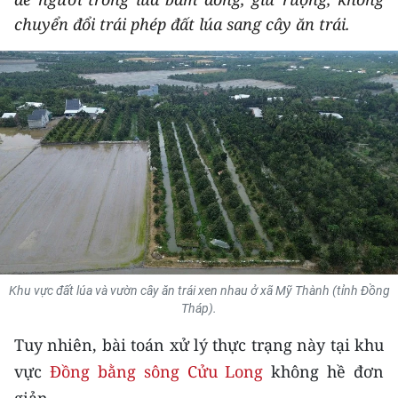
THỂ THAO
chuyển đổi trái phép đất lúa sang cây ăn trái.
GIÁO DỤC
Y TẾ
KHOA HỌC - CÔNG NGHỆ
MÔI TRƯỜNG
BẠN ĐỌC
KIỂM CHỨNG THÔNG TIN
Khu vực đất lúa và vườn cây ăn trái xen nhau ở xã Mỹ Thành (tỉnh Đồng
Tháp).
TRI THỨC CHUYÊN SÂU
Tuy nhiên, bài toán xử lý thực trạng này tại khu
54 DÂN TỘC VIỆT NAM
vực
Đồng bằng sông Cửu Long
không hề đơn