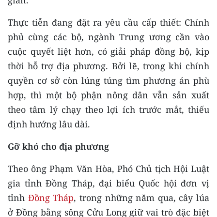
giản.
CHƯƠNG TRÌNH OCOP - MỖI XÃ
MỘT SẢN PHẨM
Thực tiễn đang đặt ra yêu cầu cấp thiết: Chính
phủ cùng các bộ, ngành Trung ương cần vào
RADIO
cuộc quyết liệt hơn, có giải pháp đồng bộ, kịp
thời hỗ trợ địa phương. Bởi lẽ, trong khi chính
MEDIA CENTER
quyền cơ sở còn lúng túng tìm phương án phù
E-Magazine
hợp, thì một bộ phận nông dân vẫn sản xuất
theo tâm lý chạy theo lợi ích trước mắt, thiếu
Video
định hướng lâu dài.
Media Chính trị
Gỡ khó cho địa phương
Media Kinh tế
Theo ông Phạm Văn Hòa, Phó Chủ tịch Hội Luật
Media Văn hóa
gia tỉnh Đồng Tháp, đại biểu Quốc hội đơn vị
tỉnh
Đồng Tháp
, trong những năm qua, cây lúa
Media Xã hội
ở Đồng bằng sông Cửu Long giữ vai trò đặc biệt