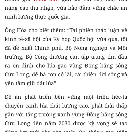
nâng cao thu nhập, vừa bảo đảm vững chắc an
CHUYÊN ĐỀ
ninh lương thực quốc gia.
CÁC CHUYÊN TRANG
Ông Hòa cho biết thêm: “Tại phiên thảo luận về
kinh tế-xã hội của Kỳ họp Quốc hội vừa qua, tôi
VỀ BÁO NHÂN DÂN
đã đề xuất Chính phủ, Bộ Nông nghiệp và Môi
trường, Bộ Công thương cần tập trung tìm đầu
THỜI NAY
ra ổn định cho lúa gạo vùng Đồng bằng sông
Cửu Long, để bà con có lãi, cải thiện đời sống và
NHÂN DÂN CUỐI TUẦN
yên tâm giữ đất lúa”.
NHÂN DÂN HẰNG THÁNG
Đề án phát triển bền vững một triệu héc-ta
MUA BÁO
chuyên canh lúa chất lượng cao, phát thải thấp
gắn với tăng trưởng xanh vùng Đồng bằng sông
ĐỌC BÁO IN
Cửu Long đến năm 2030 được kỳ vọng sẽ tạo