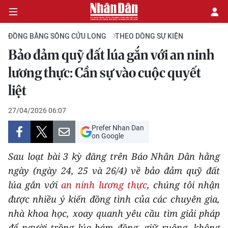
ĐỒNG BẰNG SÔNG CỬU LONG
THEO DÒNG SỰ KIỆN
Bảo đảm quỹ đất lúa gắn với an ninh
CHÍNH TRỊ
lương thực: Cần sự vào cuộc quyết
liệt
KINH TẾ
27/04/2026 06:07
VĂN HÓA
Prefer Nhan Dan
on Google
XÃ HỘI
Sau loạt bài 3 kỳ đăng trên Báo Nhân Dân hằng
PHÁP LUẬT
ngày (ngày 24, 25 và 26/4) về bảo đảm quỹ đất
lúa gắn với
an ninh lương thực
, chúng tôi nhận
DU LỊCH
được nhiều ý kiến đồng tình của các chuyên gia,
nhà khoa học, xoay quanh yêu cầu tìm giải pháp
THẾ GIỚI
để người trồng lúa bám đồng, giữ ruộng, không