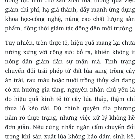
động lực mới cho sản xuất lúa, thông qua việc
ENGLISH
giảm chi phí, hạ giá thành, đẩy mạnh ứng dụng
khoa học-công nghệ, nâng cao chất lượng sản
中文
phẩm, đồng thời giảm tác động đến môi trường.
FRANÇAIS
Tuy nhiên, trên thực tế, hiệu quả mang lại chưa
РУССКИЙ
tương xứng với công sức bỏ ra, khiến không ít
nông dân giảm dần sự mặn mà. Tình trạng
ESPAÑOL
chuyển đổi trái phép từ đất lúa sang trồng cây
한국어
ăn trái, rau màu hoặc nuôi trồng thủy sản đang
có xu hướng gia tăng, nguyên nhân chủ yếu là
do hiệu quả kinh tế từ cây lúa thấp, thậm chí
thua lỗ kéo dài. Dù chính quyền địa phương
nắm rõ thực trạng, nhưng việc xử lý không hề
đơn giản. Nếu cứng nhắc ngăn cấm chuyển đổi
trong khi sản xuất lúa không bảo đảm sinh kế,