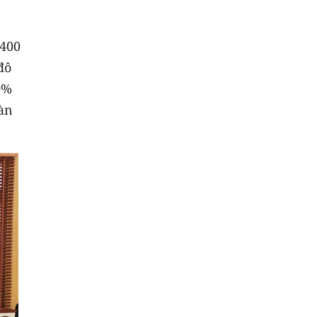
.400
đô
0%
oàn