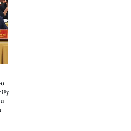
êu
hiệp
ều
i