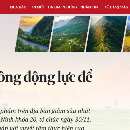
MUA BÁO
TIN MỚI
TIN ĐỊA PHƯƠNG
NHẬN TIN
Đăng nhập
ông động lực để
n phẩm trên địa bàn giảm sâu nhất
 Ninh khóa 20, tổ chức ngày 30/11,
háp với quyết tâm thực hiện cao