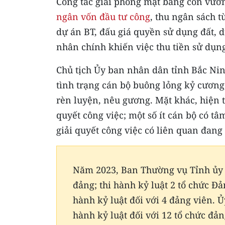
Công tác giải phóng mặt bằng còn vướn
ngân vốn đầu tư công
, thu ngân sách t
dự án BT, đấu giá quyền sử dụng đất, 
nhân chính khiến việc thu tiền sử dụng
Chủ tịch Ủy ban nhân dân tỉnh Bắc Ni
tình trạng cán bộ buông lỏng kỷ cương
rèn luyện, nêu gương. Mặt khác, hiện t
quyết công việc; một số ít cán bộ có tâm
giải quyết công việc có liên quan đang 
Năm 2023, Ban Thường vụ Tỉnh ủy đ
đảng; thi hành kỷ luật 2 tổ chức Đ
hành kỷ luật đối với 4 đảng viên. 
hành kỷ luật đối với 12 tổ chức đả