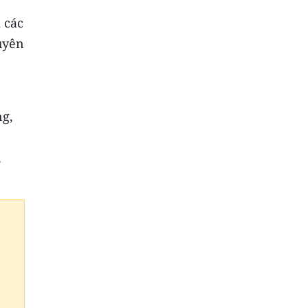
 các
uyên
ng,
,