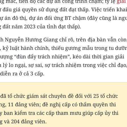
g mắc, tiến độ các dự án công trình chậm; tỷ lệ
giải
ừ đấu giá quyền sử dụng đất đạt thấp. Việc triển khai
dự án đô thị, dự án đối ứng BT chậm (đây cũng là ng
 đất năm 2023 của tỉnh đạt thấp).
nh Nguyễn Hương Giang chỉ rõ, trên địa bàn vẫn còn
, kỷ luật hành chính, thiếu gương mẫu trong tu dưỡ
ượng “đùn đẩy trách nhiệm”, kéo dài thời gian giải
 lý lo ngại, sợ sai, sợ trách nhiệm trong việc chỉ đạo
diễn ra ở cả 3 cấp.
ã tổ chức giám sát chuyên đề đối với 25 tổ chức
ảng, 11 đảng viên; đề nghị cấp có thẩm quyền thi
Ủy ban kiểm tra các cấp tham mưu giúp cấp ủy thi
ng và 204 đảng viên.