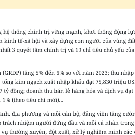
 hệ thống chính trị vững mạnh, khơi thông động lực
iển kinh tế-xã hội và xây dựng con người của vùng đấ
hất 3 quyết tâm chính trị và 19 chỉ tiêu chủ yếu của
m (GRDP) tăng 5% đến 6% so với năm 2023; thu nhập
; tổng kim ngạch xuất nhập khẩu đạt 75,830 triệu US
 tỷ đồng; doanh thu bán lẻ hàng hóa và dịch vụ đạt
 1% (theo tiêu chí mới)...
gành, địa phương và mỗi cán bộ, đảng viên tăng cườ
o trách nhiệm người đứng đầu và mỗi cá nhân trong 
 vụ thường xuyên, đột xuất, xử lý nghiêm minh các 