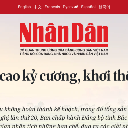
English
中文
Français
Русский
Español
한국어
cao kỷ cương, khơi th
iêu không hoàn thành kế hoạch, trong đó tổng sả
nghị lần thứ 20, Ban chấp hành Đảng bộ tỉnh Bắc
 gian phân tích những hạn chế, đưa ra các giải p