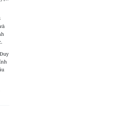
8
 và
nh
c.
 Duy
ỉnh
áu
n