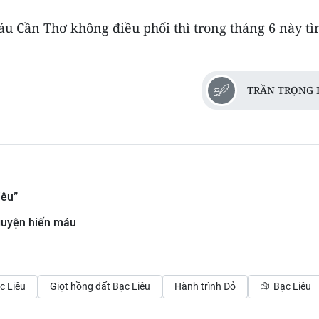
u Cần Thơ không điều phối thì trong tháng 6 này tì
TRẦN TRỌNG 
iêu”
nguyện hiến máu
c Liêu
Giọt hồng đất Bạc Liêu
Hành trình Đỏ
Bạc Liêu