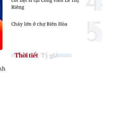
cốt liệt sĩ tại Công viên Lê Thị
Riêng
Cháy lớn ở chợ Biên Hòa
Thời tiết
Tỷ giá
nh