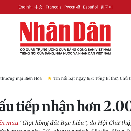
English
中文
Français
Русский
Español
한국어
 thương mại Biên Hòa
Tin nổi bật ngày 6/8: Tổng Bí thư, Chủ
ấu tiếp nhận hơn 2.0
ến máu
“Giọt hồng đất Bạc Liêu”, do Hội Chữ th