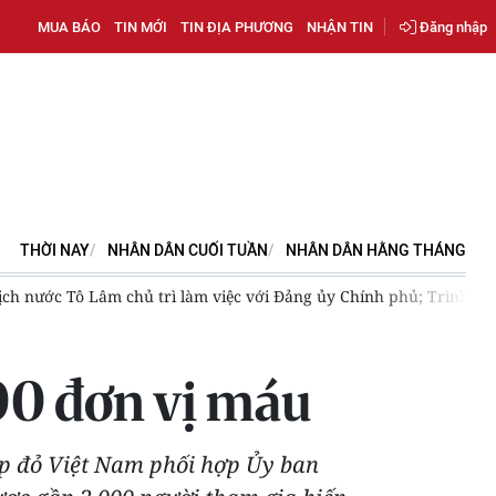
MUA BÁO
TIN MỚI
TIN ĐỊA PHƯƠNG
NHẬN TIN
Đăng nhập
THỜI NAY
NHÂN DÂN CUỐI TUẦN
NHÂN DÂN HẰNG THÁNG
 tịch nước Tô Lâm chủ trì làm việc với Đảng ủy Chính phủ; Trình 
00 đơn vị máu
ập đỏ Việt Nam phối hợp Ủy ban