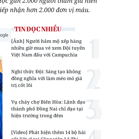
được gần 2.000 người tham gia hiến
tiếp nhận hơn 2.000 đơn vị máu.
TIN ĐỌC NHIỀU
ogle
[Ảnh] Người hâm mộ xếp hàng
nhiều giờ mua vé xem Đội tuyển
Việt Nam đấu với Campuchia
Nghi thức Đội: Sáng tạo không
đồng nghĩa với làm méo mó giá
trị cốt lõi
Vụ cháy chợ Biên Hòa: Lãnh đạo
thành phố Đồng Nai chỉ đạo tại
hiện trường trong đêm
[Video] Phát hiện thêm 14 bộ hài