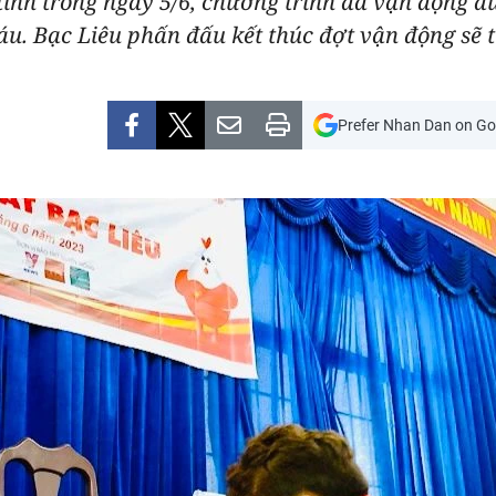
 tính trong ngày 5/6, chương trình đã vận động 
u. Bạc Liêu phấn đấu kết thúc đợt vận động sẽ 
Prefer Nhan Dan on Go