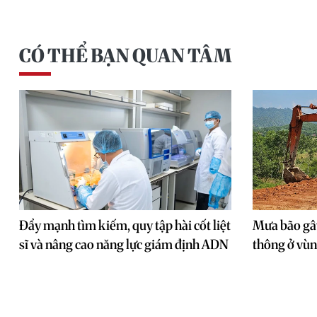
CÓ THỂ BẠN QUAN TÂM
Đẩy mạnh tìm kiếm, quy tập hài cốt liệt
Mưa bão gây
sĩ và nâng cao năng lực giám định ADN
thông ở vù