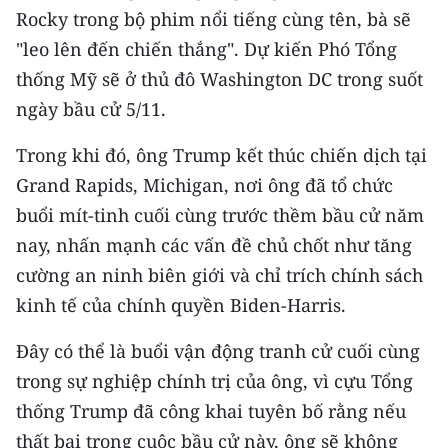
Rocky trong bộ phim nổi tiếng cùng tên, bà sẽ
TIN MỚI
"leo lên đến chiến thắng". Dự kiến Phó Tổng
TIN ĐỊA PHƯƠNG
thống Mỹ sẽ ở thủ đô Washington DC trong suốt
ngày bầu cử 5/11.
Trung du và miền núi phía Bắc
Trong khi đó, ông Trump kết thúc chiến dịch tại
Đồng bằng sông Hồng
Grand Rapids, Michigan, nơi ông đã tổ chức
Bắc Trung Bộ
buổi mít-tinh cuối cùng trước thềm bầu cử năm
nay, nhấn mạnh các vấn đề chủ chốt như tăng
Duyên hải Nam Trung Bộ và Tây
Nguyên
cường an ninh biên giới và chỉ trích chính sách
kinh tế của chính quyền Biden-Harris.
Đông Nam Bộ
Đây có thể là buổi vận động tranh cử cuối cùng
Đồng bằng sông Cửu Long
trong sự nghiệp chính trị của ông, vì cựu Tổng
Chuyên trang Hà Nội
thống Trump đã công khai tuyên bố rằng nếu
thất bại trong cuộc bầu cử này, ông sẽ không
Chuyên trang TP. Hồ Chí Minh