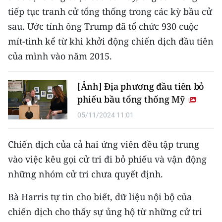
tiếp tục tranh cử tổng thống trong các kỳ bầu cử
CHUYÊN ĐỀ
sau. Ước tính ông Trump đã tổ chức 930 cuộc
mít-tinh kể từ khi khởi động chiến dịch đầu tiên
CÁC CHUYÊN TRANG
của mình vào năm 2015.
VỀ BÁO NHÂN DÂN
[Ảnh] Địa phương đầu tiên bỏ
phiếu bầu tổng thống Mỹ
THỜI NAY
05/11/2024 11:01
NHÂN DÂN CUỐI TUẦN
Chiến dịch của cả hai ứng viên đều tập trung
NHÂN DÂN HẰNG THÁNG
vào việc kêu gọi cử tri đi bỏ phiếu và vận động
MUA BÁO
những nhóm cử tri chưa quyết định.
ĐỌC BÁO IN
Bà Harris tự tin cho biết, dữ liệu nội bộ của
chiến dịch cho thấy sự ủng hộ từ những cử tri