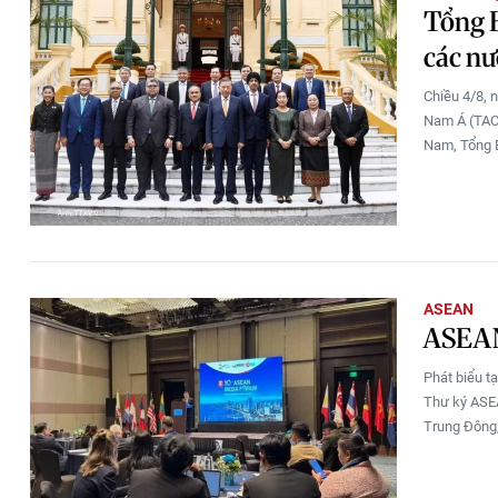
Tổng B
các nư
Chiều 4/8, 
Nam Á (TAC)
Nam, Tổng B
ASEAN
ASEAN
Phát biểu t
Thư ký ASEA
Trung Đông,