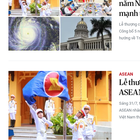
năm Ng
mạnh 
Lễ thượng c
Công bố 5 n
hướng về Tr
ASEAN
Lễ thư
ASEAN
Sáng 31/7, 
ASEAN nhân
Việt Nam t