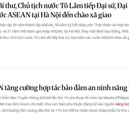
í thư, Chủ tịch nước Tô Lâm tiếp Đại sứ, Đại
ớc ASEAN tại Hà Nội đến chào xã giao
nhân dịp 59 năm thành lập ASEAN, 50 năm ký kết Hiệp ước Thân thiện và Hợp tá
 và 31 năm Việt Nam gia nhập ASEAN, tại Hà Nội, thay mặt lãnh đạo Đảng, Nhà
í thư, Chủ tịch nước Tô Lâm đã tiếp Đại sứ, Đại biện các nước ASEAN chào xã g
 tăng cường hợp tác bảo đảm an ninh năng
ại Diễn đàn Truyền thông ASEAN lần thứ 10 vừa được tổ chức tại Manila (Philippi
N Kao Kim Hourn cho biết, khu vực hiện phụ thuộc đáng kể vào nguồn
năng lư
 với khoảng 55% lượng dầu thô và 17% khí đốt tự nhiên được nhập khẩu từ khu 