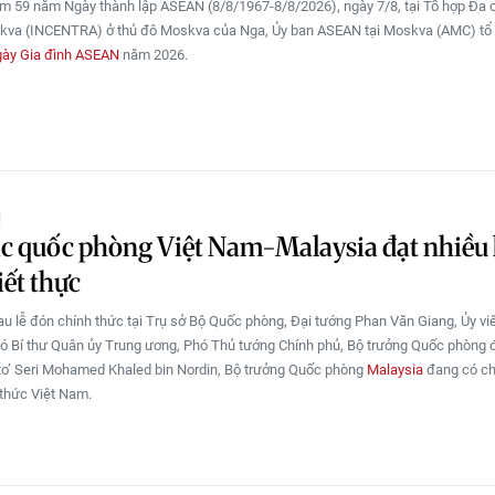
m 59 năm Ngày thành lập ASEAN (8/8/1967-8/8/2026), ngày 7/8, tại Tổ hợp Đa
kva (INCENTRA) ở thủ đô Moskva của Nga, Ủy ban ASEAN tại Moskva (AMC) tổ
ày Gia đình ASEAN
năm 2026.
Ị
c quốc phòng Việt Nam-Malaysia đạt nhiều 
iết thực
au lễ đón chính thức tại Trụ sở Bộ Quốc phòng, Đại tướng Phan Văn Giang, Ủy vi
Phó Bí thư Quân ủy Trung ương, Phó Thủ tướng Chính phủ, Bộ trưởng Quốc phòng
to’ Seri Mohamed Khaled bin Nordin, Bộ trưởng Quốc phòng
Malaysia
đang có c
thức Việt Nam.