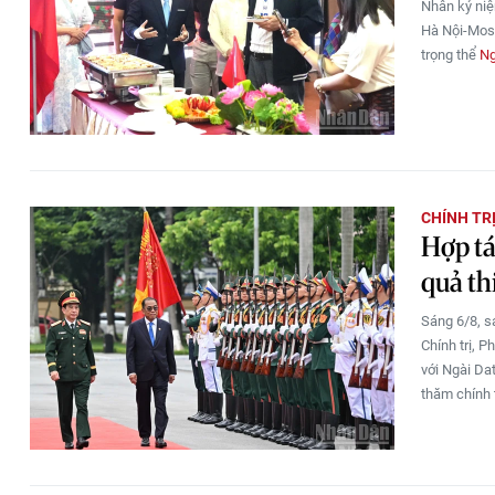
Nhân kỷ niệ
Hà Nội-Mos
trọng thể
Ng
CHÍNH TR
Hợp tá
quả th
Sáng 6/8, s
Chính trị, 
với Ngài Da
thăm chính 