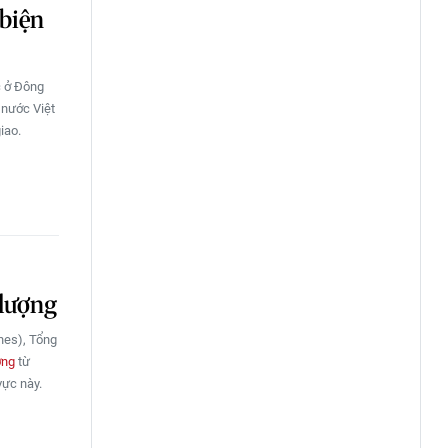
 biện
c ở Đông
 nước Việt
iao.
 lượng
nes), Tổng
ợng
từ
vực này.