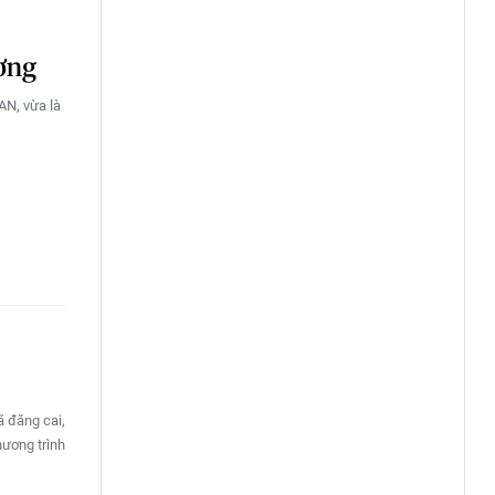
ương
AN, vừa là
ã đăng cai,
ương trình