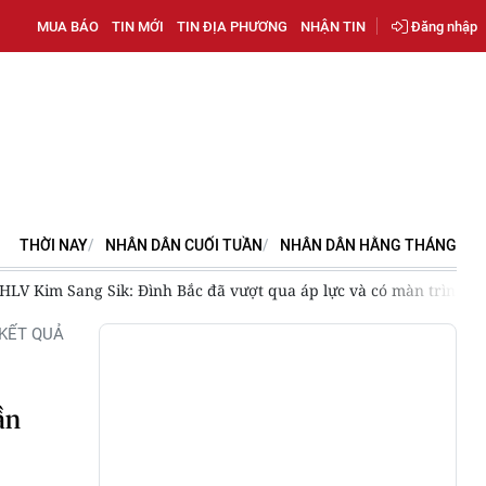
MUA BÁO
TIN MỚI
TIN ĐỊA PHƯƠNG
NHẬN TIN
Đăng nhập
THỜI NAY
NHÂN DÂN CUỐI TUẦN
NHÂN DÂN HẰNG THÁNG
HLV Kim Sang Sik: Đình Bắc đã vượt qua áp lực và có màn trình di
KẾT QUẢ
ần