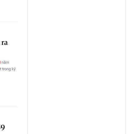
 ra
N
năm
t trong kỷ
59