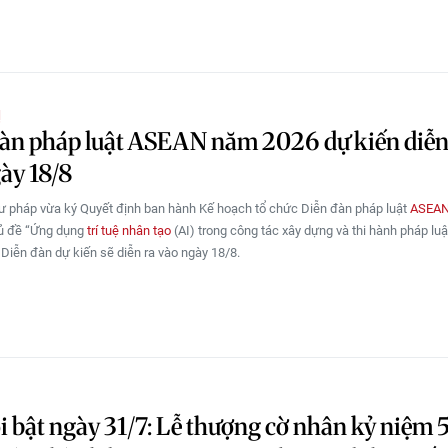
Ị
àn pháp luật ASEAN năm 2026 dự kiến diễn
ày 18/8
ư pháp vừa ký Quyết định ban hành Kế hoạch tổ chức Diễn đàn pháp luật
ASEA
hủ đề “Ứng dụng
trí tuệ nhân tạo
(AI) trong công tác xây dựng và thi hành pháp luậ
 Diễn đàn dự kiến sẽ diễn ra vào ngày 18/8.
i bật ngày 31/7: Lễ thượng cờ nhân kỷ niệm 