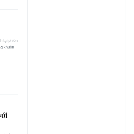
h tại phiên
ong khuôn
với