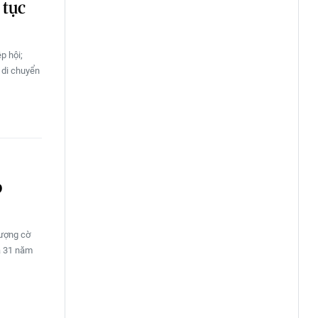
 tục
p hội;
 di chuyển
p
hượng cờ
à 31 năm