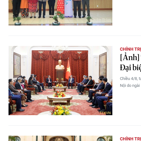
CHÍNH TR
[Ảnh] 
Đại b
Chiều 4/8, t
Nội do ngài 
CHÍNH TR