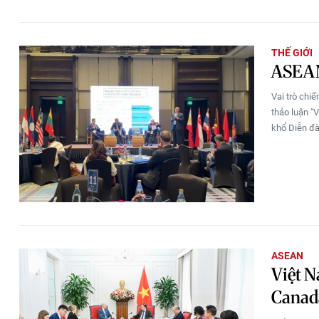
THẾ GIỚI
ASEAN 
Vai trò chi
thảo luận "
khổ Diễn đà
ASEAN
Việt N
Canad