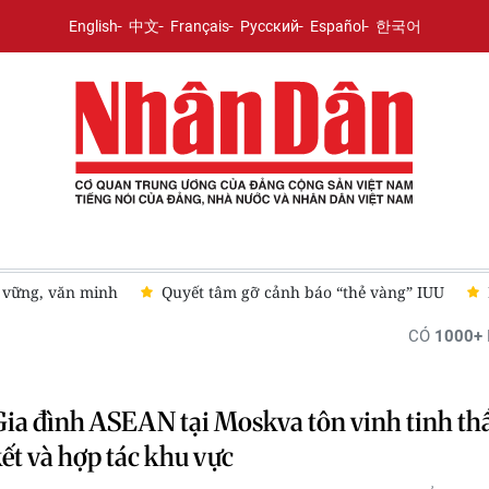
English
中文
Français
Русский
Español
한국어
n vững, văn minh
Quyết tâm gỡ cảnh báo “thẻ vàng” IUU
CÓ
1000+
ia đình ASEAN tại Moskva tôn vinh tinh th
ết và hợp tác khu vực