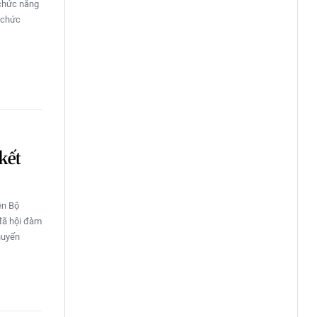
 chức năng
 chức
kết
ên Bộ
 đã hội đàm
huyến