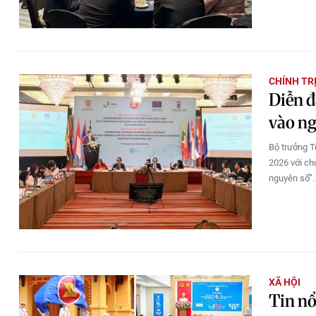
CHÍNH TR
Diễn đ
vào ng
Bộ trưởng T
2026 với c
nguyên số”.
XÃ HỘI
Tin nổ