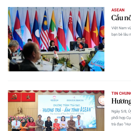
ASEAN
Cầu nố
Việt Nam vừ
bạn bè lâu 
TIN CHUN
Hương
Ngày 5/8, Ủ
phối hợp Cụ
trà đạo “Hư