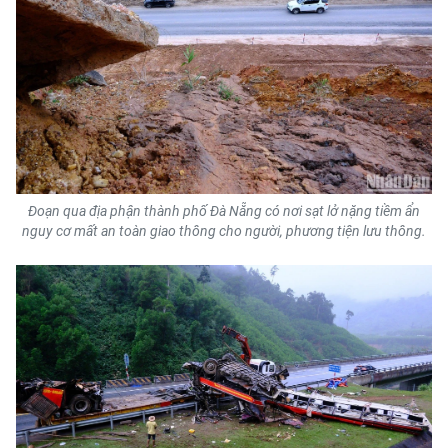
Đoạn qua địa phận thành phố Đà Nẵng có nơi sạt lở nặng tiềm ẩn
nguy cơ mất an toàn giao thông cho người, phương tiện lưu thông.