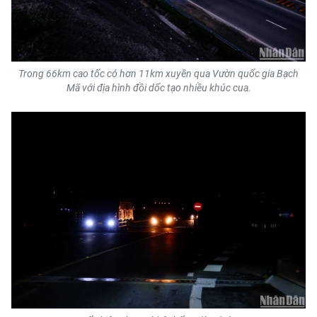
CHUYÊN ĐỀ
CÁC CHUYÊN TRANG
Trong 66km cao tốc có hơn 11km xuyên qua Vườn quốc gia Bạch
Mã với địa hình đồi dốc tạo nhiều khúc cua.
VỀ BÁO NHÂN DÂN
THỜI NAY
NHÂN DÂN CUỐI TUẦN
NHÂN DÂN HẰNG THÁNG
MUA BÁO
ĐỌC BÁO IN