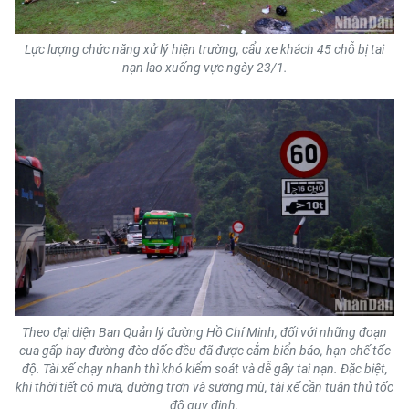
Lực lượng chức năng xử lý hiện trường, cẩu xe khách 45 chỗ bị tai
nạn lao xuống vực ngày 23/1.
Theo đại diện Ban Quản lý đường Hồ Chí Minh, đối với những đoạn
cua gấp hay đường đèo dốc đều đã được cắm biển báo, hạn chế tốc
độ. Tài xế chạy nhanh thì khó kiểm soát và dễ gây tai nạn. Đặc biệt,
khi thời tiết có mưa, đường trơn và sương mù, tài xế cần tuân thủ tốc
độ quy định.