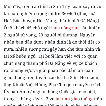
CHƯƠNG TRÌNH OCOP - MỖI XÃ
Mới đây, trên cao tốc La Sơn-Túy Loan xảy ra vụ
MỘT SẢN PHẨM
tai nạn nghiêm trọng tại Km36+400 (thuộc xã
Hoà Bắc, huyện Hòa Vang, thành phố Đà Nẵng).
RADIO
Ô-tô khách 45 chỗ ngồi
lao xuống vực
sâu khiến
MEDIA CENTER
2 người tử vong, 20 người bị thương. Nguyên
nhân ban đầu được nhận định là do thời tiết có
E-Magazine
mưa, nhiều sương mù gây hạn chế tầm nhìn và
Video
tài xế buồn ngủ. Tại buổi làm việc với cơ quan
chức năng thành phố Đà Nẵng về vụ xe khách
Media Chính trị
rơi xuống vực và giải pháp bảo đảm an toàn
Media Kinh tế
giao thông trên tuyến cao tốc La Sơn–Hòa Liên,
ông Khuất Việt Hùng, Phó Chủ tịch chuyên trách
Media Văn hóa
Ủy ban An toàn giao thông Quốc gia, cho biết,
Media Xã hội
trong 1 tháng xảy ra 2 vụ
tai nạn giao thông
trên
tuyến, chỉ cách nhau 100 mét thì chắc chắn có