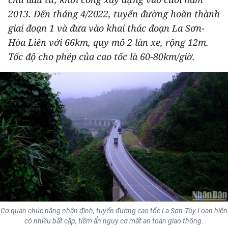
THỂ THAO
2013. Đến tháng 4/2022, tuyến đường hoàn thành
giai đoạn 1 và đưa vào khai thác đoạn La Sơn-
GIÁO DỤC
Hòa Liên với 66km, quy mô 2 làn xe, rộng 12m.
Tốc độ cho phép của cao tốc là 60-80km/giờ.
Y TẾ
KHOA HỌC - CÔNG NGHỆ
MÔI TRƯỜNG
BẠN ĐỌC
KIỂM CHỨNG THÔNG TIN
TRI THỨC CHUYÊN SÂU
54 DÂN TỘC VIỆT NAM
Cơ quan chức năng nhận định, tuyến đường cao tốc La Sơn-Túy Loan hiện
có nhiều bất cập, tiềm ẩn nguy cơ mất an toàn giao thông.