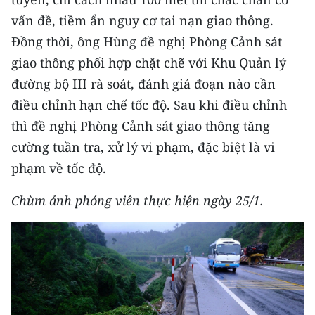
Media Pháp luật
vấn đề, tiềm ẩn nguy cơ tai nạn giao thông.
Media Du lịch
Đồng thời, ông Hùng đề nghị Phòng Cảnh sát
giao thông phối hợp chặt chẽ với Khu Quản lý
Media Thế giới
đường bộ III rà soát, đánh giá đoạn nào cần
Media Thể thao
điều chỉnh hạn chế tốc độ. Sau khi điều chỉnh
thì đề nghị Phòng Cảnh sát giao thông tăng
Media Giáo dục
cường tuần tra, xử lý vi phạm, đặc biệt là vi
Media Y tế
phạm về tốc độ.
Media Khoa học - Công nghệ
Chùm ảnh phóng viên thực hiện ngày 25/1.
Media Môi trường
Ảnh
Infographic