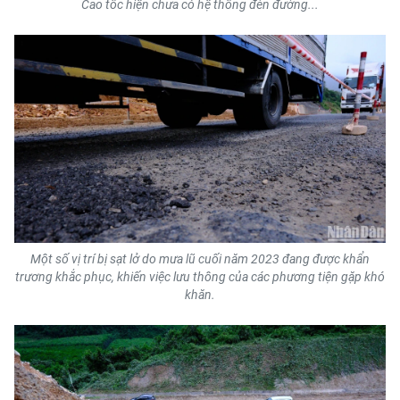
Cao tốc hiện chưa có hệ thống đèn đường...
ENGLISH
中文
FRANÇAIS
РУССКИЙ
ESPAÑOL
한국어
Một số vị trí bị sạt lở do mưa lũ cuối năm 2023 đang được khẩn
trương khắc phục, khiến việc lưu thông của các phương tiện gặp khó
khăn.