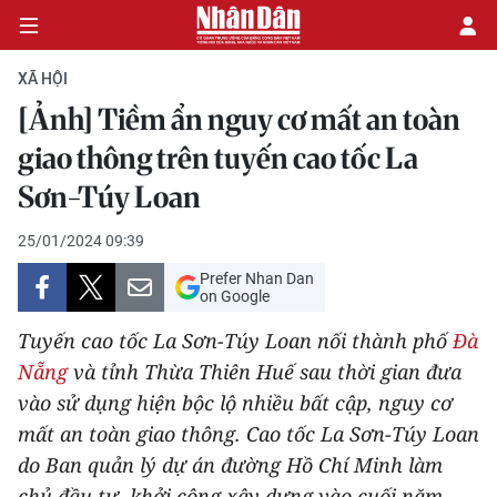
XÃ HỘI
[Ảnh] Tiềm ẩn nguy cơ mất an toàn
CHÍNH TRỊ
giao thông trên tuyến cao tốc La
Sơn-Túy Loan
KINH TẾ
25/01/2024 09:39
VĂN HÓA
Prefer Nhan Dan
on Google
XÃ HỘI
Tuyến cao tốc La Sơn-Túy Loan nối thành phố
Đà
PHÁP LUẬT
Nẵng
và tỉnh Thừa Thiên Huế sau thời gian đưa
vào sử dụng hiện bộc lộ nhiều bất cập, nguy cơ
DU LỊCH
mất an toàn giao thông. Cao tốc La Sơn-Túy Loan
do Ban quản lý dự án đường Hồ Chí Minh làm
THẾ GIỚI
chủ đầu tư, khởi công xây dựng vào cuối năm