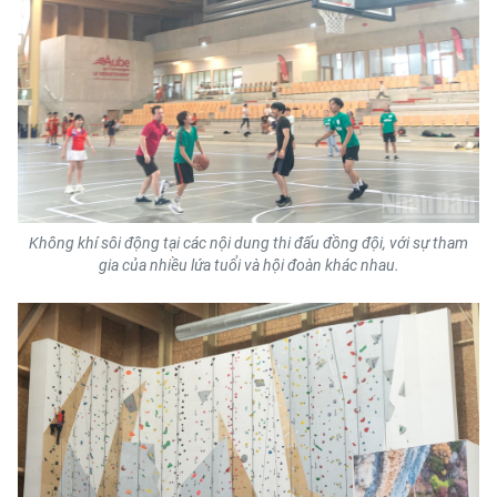
TIN MỚI
TIN ĐỊA PHƯƠNG
Trung du và miền núi phía Bắc
Đồng bằng sông Hồng
Bắc Trung Bộ
Không khí sôi động tại các nội dung thi đấu đồng đội, với sự tham
gia của nhiều lứa tuổi và hội đoàn khác nhau.
Duyên hải Nam Trung Bộ và Tây
Nguyên
Đông Nam Bộ
Đồng bằng sông Cửu Long
Chuyên trang Hà Nội
Chuyên trang TP. Hồ Chí Minh