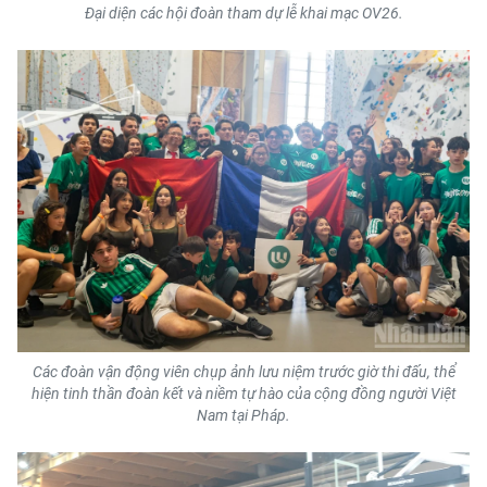
Media Pháp luật
Đại diện các hội đoàn tham dự lễ khai mạc OV26.
Media Du lịch
Media Thế giới
Media Thể thao
Media Giáo dục
Media Y tế
Media Khoa học - Công nghệ
Media Môi trường
Các đoàn vận động viên chụp ảnh lưu niệm trước giờ thi đấu, thể
Ảnh
hiện tinh thần đoàn kết và niềm tự hào của cộng đồng người Việt
Nam tại Pháp.
Infographic