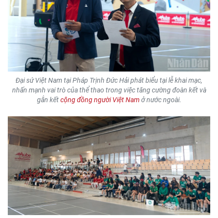
CHƯƠNG TRÌNH OCOP - MỖI XÃ
MỘT SẢN PHẨM
RADIO
MEDIA CENTER
Đại sứ Việt Nam tại Pháp Trịnh Đức Hải phát biểu tại lễ khai mạc,
nhấn mạnh vai trò của thể thao trong việc tăng cường đoàn kết và
E-Magazine
gắn kết
cộng đồng người Việt Nam
ở nước ngoài.
Video
Media Chính trị
Media Kinh tế
Media Văn hóa
Media Xã hội