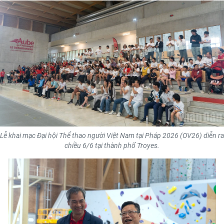
THỂ THAO
GIÁO DỤC
Y TẾ
KHOA HỌC - CÔNG NGHỆ
MÔI TRƯỜNG
BẠN ĐỌC
Lễ khai mạc Đại hội Thể thao người Việt Nam tại Pháp 2026 (OV26) diễn ra
chiều 6/6 tại thành phố Troyes.
KIỂM CHỨNG THÔNG TIN
TRI THỨC CHUYÊN SÂU
54 DÂN TỘC VIỆT NAM