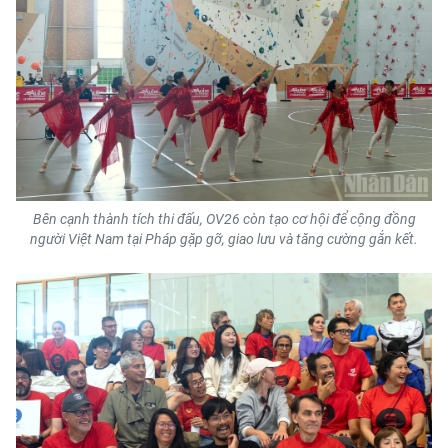
Bên cạnh thành tích thi đấu, OV26 còn tạo cơ hội để cộng đồng
người Việt Nam tại Pháp gặp gỡ, giao lưu và tăng cường gắn kết.