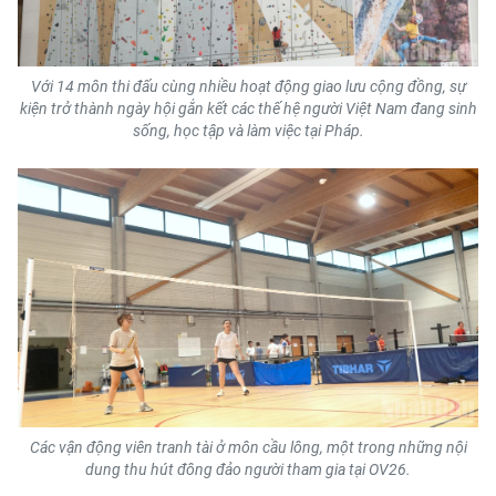
CHUYÊN ĐỀ
Với 14 môn thi đấu cùng nhiều hoạt động giao lưu cộng đồng, sự
CÁC CHUYÊN TRANG
kiện trở thành ngày hội gắn kết các thế hệ người Việt Nam đang sinh
sống, học tập và làm việc tại Pháp.
VỀ BÁO NHÂN DÂN
THỜI NAY
NHÂN DÂN CUỐI TUẦN
NHÂN DÂN HẰNG THÁNG
MUA BÁO
ĐỌC BÁO IN
Các vận động viên tranh tài ở môn cầu lông, một trong những nội
dung thu hút đông đảo người tham gia tại OV26.