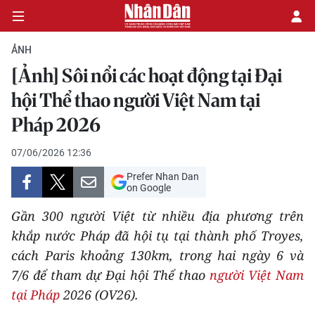
ẢNH
[Ảnh] Sôi nổi các hoạt động tại Đại
CHÍNH TRỊ
hội Thể thao người Việt Nam tại
Pháp 2026
KINH TẾ
07/06/2026 12:36
VĂN HÓA
Prefer Nhan Dan
on Google
XÃ HỘI
Gần 300 người Việt từ nhiều địa phương trên
PHÁP LUẬT
khắp nước Pháp đã hội tụ tại thành phố Troyes,
cách Paris khoảng 130km, trong hai ngày 6 và
DU LỊCH
7/6 để tham dự Đại hội Thể thao
người Việt Nam
tại Pháp
2026 (OV26).
THẾ GIỚI