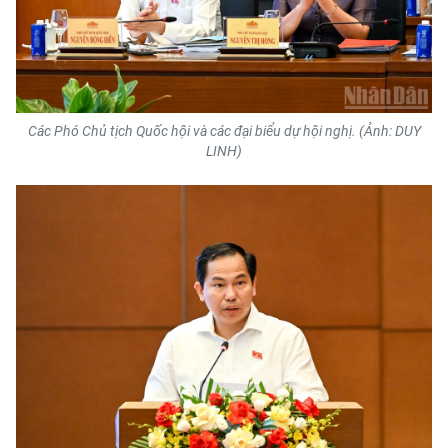
Media Pháp luật
Media Du lịch
Media Thế giới
Các Phó Chủ tịch Quốc hội và các đại biểu dự hội nghị. (Ảnh: DUY
Media Thể thao
LINH)
Media Giáo dục
Media Y tế
Media Khoa học - Công nghệ
Media Môi trường
Ảnh
Infographic