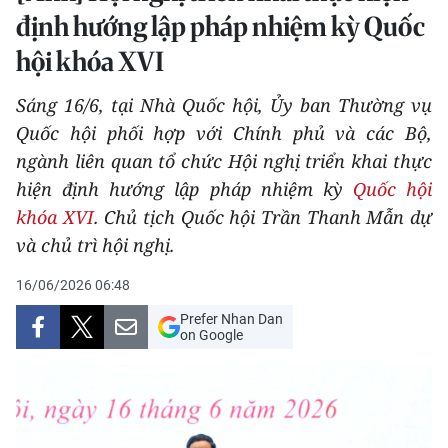
định hướng lập pháp nhiệm kỳ Quốc
THỂ THAO
hội khóa XVI
GIÁO DỤC
Sáng 16/6, tại Nhà Quốc hội, Ủy ban Thường vụ
Y TẾ
Quốc hội phối hợp với Chính phủ và các Bộ,
ngành liên quan tổ chức Hội nghị triển khai thực
KHOA HỌC - CÔNG NGHỆ
hiện định hướng lập pháp nhiệm kỳ
Quốc hội
khóa XVI
. Chủ tịch Quốc hội Trần Thanh Mẫn dự
MÔI TRƯỜNG
và chủ trì hội nghị.
BẠN ĐỌC
16/06/2026 06:48
KIỂM CHỨNG THÔNG TIN
Prefer Nhan Dan
on Google
TRI THỨC CHUYÊN SÂU
54 DÂN TỘC VIỆT NAM