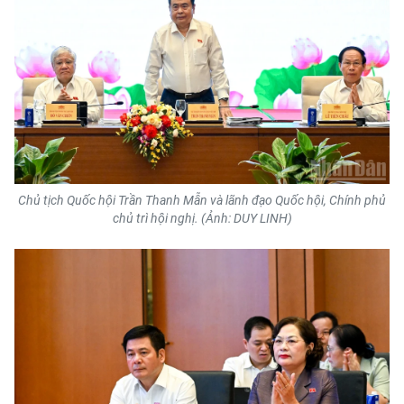
CHƯƠNG TRÌNH OCOP - MỖI XÃ
MỘT SẢN PHẨM
RADIO
MEDIA CENTER
E-Magazine
Chủ tịch Quốc hội Trần Thanh Mẫn và lãnh đạo Quốc hội, Chính phủ
Video
chủ trì hội nghị. (Ảnh: DUY LINH)
Media Chính trị
Media Kinh tế
Media Văn hóa
Media Xã hội