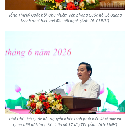
TIN MỚI
Tổng Thư ký Quốc hội, Chủ nhiệm Văn phòng Quốc hội Lê Quang
TIN ĐỊA PHƯƠNG
Mạnh phát biểu mở đầu hội nghị. (Ảnh: DUY LINH)
Trung du và miền núi phía Bắc
Đồng bằng sông Hồng
Bắc Trung Bộ
Duyên hải Nam Trung Bộ và Tây
Nguyên
Đông Nam Bộ
Đồng bằng sông Cửu Long
Chuyên trang Hà Nội
Phó Chủ tịch Quốc hội Nguyễn Khắc Định phát biểu khai mạc và
quán triệt nội dung Kết luận số 17-KL/TW. (Ảnh: DUY LINH)
Chuyên trang TP. Hồ Chí Minh