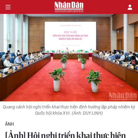
CHÍNH TRỊ
KINH TẾ
VĂN HÓA
XÃ HỘI
PHÁP LUẬT
Quang cảnh hội nghị triển khai thực hiện định hướng lập pháp nhiệm kỳ
Quốc hội khóa XVI. (Ảnh: DUY LINH)
DU LỊCH
ẢNH
THẾ GIỚI
[Ảnh] Hội nghị triển khai thực hiện