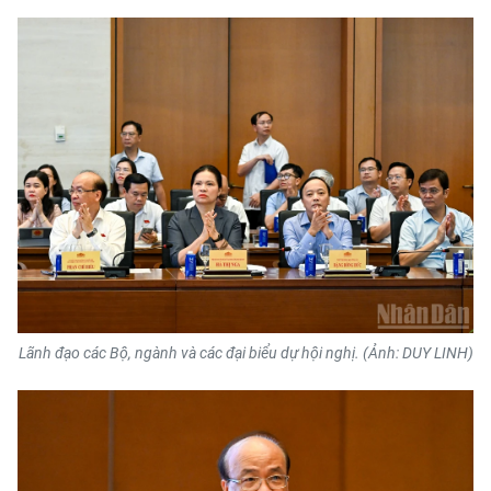
CHUYÊN ĐỀ
CÁC CHUYÊN TRANG
VỀ BÁO NHÂN DÂN
THỜI NAY
NHÂN DÂN CUỐI TUẦN
NHÂN DÂN HẰNG THÁNG
Lãnh đạo các Bộ, ngành và các đại biểu dự hội nghị. (Ảnh: DUY LINH)
MUA BÁO
ĐỌC BÁO IN