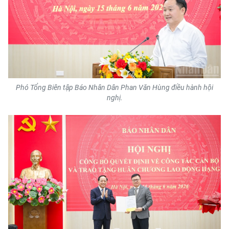
Media Pháp luật
Media Du lịch
Media Thế giới
Media Thể thao
Phó Tổng Biên tập Báo Nhân Dân Phan Văn Hùng điều hành hội
Media Giáo dục
nghị.
Media Y tế
Media Khoa học - Công nghệ
Media Môi trường
Ảnh
Infographic