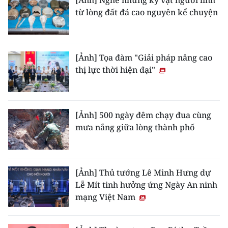
[Ảnh] Nghe những kỷ vật người lính
từ lòng đất đá cao nguyên kể chuyện
[Ảnh] Tọa đàm "Giải pháp nâng cao
thị lực thời hiện đại"
[Ảnh] 500 ngày đêm chạy đua cùng
mưa nắng giữa lòng thành phố
[Ảnh] Thủ tướng Lê Minh Hưng dự
Lễ Mít tinh hưởng ứng Ngày An ninh
mạng Việt Nam