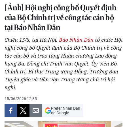
[Ảnh] Hội nghị công bố Quyết định
THỂ THAO
của Bộ Chính trị về công tác cán bộ
GIÁO DỤC
tại Báo Nhân Dân
Y TẾ
Chiều 15/6, tại Hà Nội,
Báo Nhân Dân
tổ chức Hội
nghị công bố Quyết định của Bộ Chính trị về công
KHOA HỌC - CÔNG NGHỆ
tác cán bộ và trao tặng Huân chương Lao động
MÔI TRƯỜNG
hạng Ba. Đồng chí Trịnh Văn Quyết, Ủy viên Bộ
Chính trị, Bí thư Trung ương Đảng, Trưởng Ban
BẠN ĐỌC
Tuyên giáo và Dân vận Trung ương chủ trì hội
nghị.
KIỂM CHỨNG THÔNG TIN
15/06/2026 12:35
TRI THỨC CHUYÊN SÂU
Prefer Nhan Dan
on Google
54 DÂN TỘC VIỆT NAM