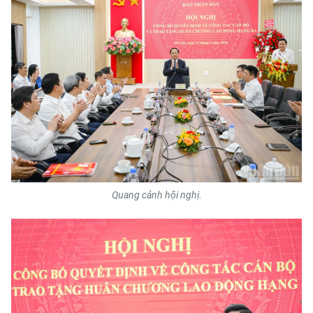
CHƯƠNG TRÌNH OCOP - MỖI XÃ
MỘT SẢN PHẨM
RADIO
MEDIA CENTER
E-Magazine
Video
Media Chính trị
Quang cảnh hội nghị.
Media Kinh tế
Media Văn hóa
Media Xã hội