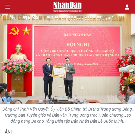
CHÍNH TRỊ
KINH TẾ
VĂN HÓA
XÃ HỘI
PHÁP LUẬT
Đồng chí Trịnh Văn Quyết, Ủy viên Bộ Chính trị, Bí thư Trung ương Đảng,
DU LỊCH
Trưởng ban Tuyên giáo và Dân vận Trung ương trao Huân chương Lao
động hạng Ba cho Tổng Biên tập Báo Nhân Dân Lê Quốc Minh.
THẾ GIỚI
ẢNH