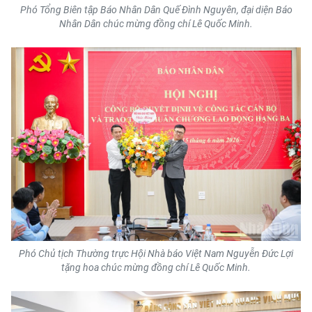
Phó Tổng Biên tập Báo Nhân Dân Quế Đình Nguyên, đại diện Báo
Nhân Dân chúc mừng đồng chí Lê Quốc Minh.
CHUYÊN ĐỀ
CÁC CHUYÊN TRANG
VỀ BÁO NHÂN DÂN
THỜI NAY
NHÂN DÂN CUỐI TUẦN
NHÂN DÂN HẰNG THÁNG
MUA BÁO
Phó Chủ tịch Thường trực Hội Nhà báo Việt Nam Nguyễn Đức Lợi
tặng hoa chúc mừng đồng chí Lê Quốc Minh.
ĐỌC BÁO IN