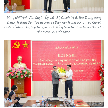
TIN MỚI
TIN ĐỊA PHƯƠNG
Đồng chí Trịnh Văn Quyết, Ủy viên Bộ Chính trị, Bí thư Trung ương
Đảng, Trưởng Ban Tuyên giáo và Dân vận Trung ương trao Quyết
Trung du và miền núi phía Bắc
định bổ nhiệm lại, tiếp tục giữ chức Tổng biên tập Báo Nhân Dân cho
đồng chí Lê Quốc Minh.
Đồng bằng sông Hồng
Bắc Trung Bộ
Duyên hải Nam Trung Bộ và Tây
Nguyên
Đông Nam Bộ
Đồng bằng sông Cửu Long
Chuyên trang Hà Nội
Chuyên trang TP. Hồ Chí Minh