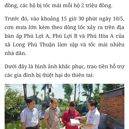
Media Pháp luật
đồng, các hộ bị tốc mái mỗi hộ 2 triệu đồng.
Media Du lịch
Trước đó, vào khoảng 15 giờ 30 phút ngày 10/5,
cơn mưa lớn kèm theo dông lốc xảy ra trên địa
Media Thế giới
bàn ấp Phú Lợi A, Phú Lợi B và Phú Hòa A của
Media Thể thao
xã Long Phú Thuận làm sập và tốc mái nhiều
nhà dân.
Media Giáo dục
Media Y tế
Dưới đây là hình ảnh khắc phục, trao tiền hỗ trợ
các gia đình bị thiệt hại do thiên tai:
Media Khoa học - Công nghệ
Media Môi trường
Ảnh
Infographic