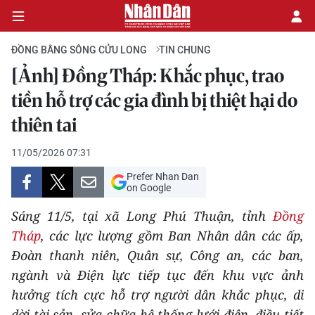
ĐỒNG BẰNG SÔNG CỬU LONG
TIN CHUNG
[Ảnh] Đồng Tháp: Khắc phục, trao
CHÍNH TRỊ
tiền hỗ trợ các gia đình bị thiệt hại do
thiên tai
KINH TẾ
11/05/2026 07:31
VĂN HÓA
Prefer Nhan Dan
on Google
XÃ HỘI
Sáng 11/5, tại xã Long Phú Thuận, tỉnh
Đồng
PHÁP LUẬT
Tháp
, các lực lượng gồm Ban Nhân dân các ấp,
Đoàn thanh niên, Quân sự, Công an, các ban,
DU LỊCH
ngành và Điện lực tiếp tục đến khu vực ảnh
hưởng tích cực hỗ trợ người dân khắc phục, di
THẾ GIỚI
dời tài sản, sửa chữa hệ thống lưới điện, điều tiết