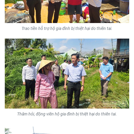
TIN MỚI
TIN ĐỊA PHƯƠNG
Trao tiền hỗ trợ hộ gia đình bị thiệt hại do thiên tai.
Trung du và miền núi phía Bắc
Đồng bằng sông Hồng
Bắc Trung Bộ
Duyên hải Nam Trung Bộ và Tây
Nguyên
Đông Nam Bộ
Đồng bằng sông Cửu Long
Thăm hỏi, động viên hộ gia đình bị thiệt hại do thiên tai.
Chuyên trang Hà Nội
Chuyên trang TP. Hồ Chí Minh