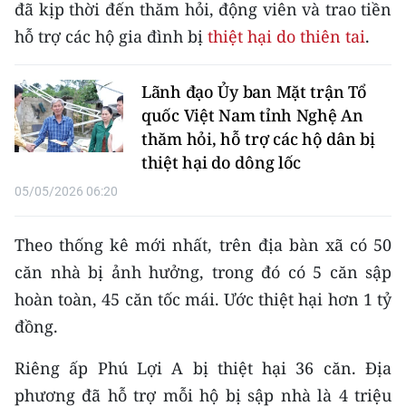
CHƯƠNG TRÌNH OCOP - MỖI XÃ
đã kịp thời đến thăm hỏi, động viên và trao tiền
MỘT SẢN PHẨM
hỗ trợ các hộ gia đình bị
thiệt hại do thiên tai
.
RADIO
Lãnh đạo Ủy ban Mặt trận Tổ
quốc Việt Nam tỉnh Nghệ An
MEDIA CENTER
thăm hỏi, hỗ trợ các hộ dân bị
thiệt hại do dông lốc
E-Magazine
05/05/2026 06:20
Video
Theo thống kê mới nhất, trên địa bàn xã có 50
Media Chính trị
căn nhà bị ảnh hưởng, trong đó có 5 căn sập
Media Kinh tế
hoàn toàn, 45 căn tốc mái. Ước thiệt hại hơn 1 tỷ
đồng.
Media Văn hóa
Riêng ấp Phú Lợi A bị thiệt hại 36 căn. Địa
Media Xã hội
phương đã hỗ trợ mỗi hộ bị sập nhà là 4 triệu