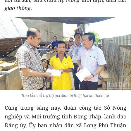
THỂ THAO
giao thông.
GIÁO DỤC
Y TẾ
KHOA HỌC - CÔNG NGHỆ
MÔI TRƯỜNG
BẠN ĐỌC
KIỂM CHỨNG THÔNG TIN
Trao tiền hỗ trợ hộ gia đình bị thiệt hại do thiên tai.
TRI THỨC CHUYÊN SÂU
Cũng trong sáng nay, đoàn công tác Sở Nông
nghiệp và Môi trường tỉnh Đồng Tháp, lãnh đạo
54 DÂN TỘC VIỆT NAM
Đảng ủy, Ủy ban nhân dân xã Long Phú Thuận