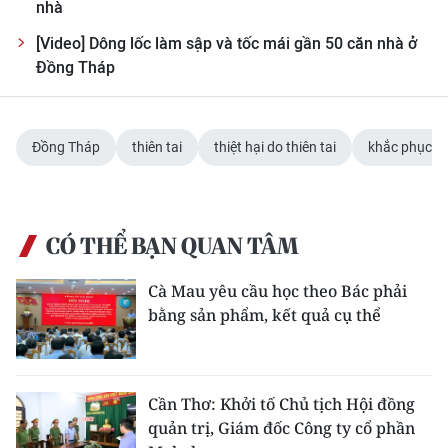
nhà
[Video] Dông lốc làm sập và tốc mái gần 50 căn nhà ở
Đồng Tháp
Đồng Tháp
thiên tai
thiệt hại do thiên tai
khắc phục th
CÓ THỂ BẠN QUAN TÂM
Cà Mau yêu cầu học theo Bác phải
bằng sản phẩm, kết quả cụ thể
Cần Thơ: Khởi tố Chủ tịch Hội đồng
quản trị, Giám đốc Công ty cổ phần