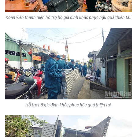
ENGLISH
Đoàn viên thanh niên hỗ trợ hộ gia đình khắc phục hậu quả thiên tai.
中文
FRANÇAIS
РУССКИЙ
ESPAÑOL
한국어
Hỗ trợ hộ gia đình khắc phục hậu quả thiên tai.