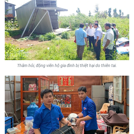
CHUYÊN ĐỀ
CÁC CHUYÊN TRANG
VỀ BÁO NHÂN DÂN
THỜI NAY
Thăm hỏi, động viên hộ gia đình bị thiệt hại do thiên tai.
NHÂN DÂN CUỐI TUẦN
NHÂN DÂN HẰNG THÁNG
MUA BÁO
ĐỌC BÁO IN