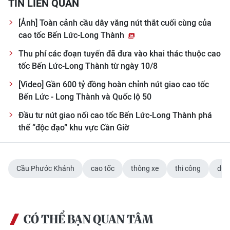
TIN LIÊN QUAN
[Ảnh] Toàn cảnh cầu dây văng nút thắt cuối cùng của
cao tốc Bến Lức-Long Thành
Thu phí các đoạn tuyến đã đưa vào khai thác thuộc cao
tốc Bến Lức-Long Thành từ ngày 10/8
[Video] Gần 600 tỷ đồng hoàn chỉnh nút giao cao tốc
Bến Lức - Long Thành và Quốc lộ 50
Đầu tư nút giao nối cao tốc Bến Lức-Long Thành phá
thế “độc đạo” khu vực Cần Giờ
Cầu Phước Khánh
cao tốc
thông xe
thi công
dự 
CÓ THỂ BẠN QUAN TÂM