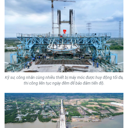
CHUYÊN ĐỀ
CÁC CHUYÊN TRANG
VỀ BÁO NHÂN DÂN
THỜI NAY
NHÂN DÂN CUỐI TUẦN
Kỹ sư, công nhân cùng nhiều thiết bị máy móc được huy động tối đa,
thi công liên tục ngày đêm để bảo đảm tiến độ.
NHÂN DÂN HẰNG THÁNG
MUA BÁO
ĐỌC BÁO IN