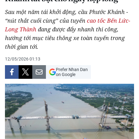
THỂ THAO
Sau một năm tái khởi động, cầu Phước Khánh -
“nút thắt cuối cùng” của tuyến
cao tốc Bến Lức-
GIÁO DỤC
Long Thành
đang được đẩy nhanh thi công,
Y TẾ
hướng tới mục tiêu thông xe toàn tuyến trong
thời gian tới.
KHOA HỌC - CÔNG NGHỆ
12/05/2026 01:13
MÔI TRƯỜNG
Prefer Nhan Dan
on Google
BẠN ĐỌC
KIỂM CHỨNG THÔNG TIN
TRI THỨC CHUYÊN SÂU
54 DÂN TỘC VIỆT NAM