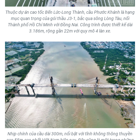
Media Pháp luật
Thuộc dự án cao tốc Bến Lức-Long Thành, cầu Phước Khánh là hạng
Media Du lịch
mục quan trọng của gói thầu J3-1, bắc qua sông Lòng Tàu, nối
Thành phố Hồ Chí Minh với Đồng Nai. Công trình được thiết kế dài
Media Thế giới
3.186m, rộng gần 22m với quy mô 4 làn xe.
Media Thể thao
Media Giáo dục
Media Y tế
Media Khoa học - Công nghệ
Media Môi trường
Ảnh
Infographic
Nhịp chính của cầu dài 300m, nổi bật với tĩnh không thông thuyền