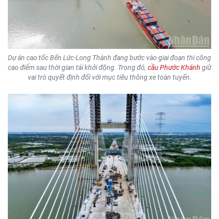
CHƯƠNG TRÌNH OCOP - MỖI XÃ
MỘT SẢN PHẨM
RADIO
Dự án cao tốc Bến Lức-Long Thành đang bước vào giai đoạn thi công
cao điểm sau thời gian tái khởi động. Trong đó,
cầu Phước Khánh
giữ
MEDIA CENTER
vai trò quyết định đối với mục tiêu thông xe toàn tuyến.
E-Magazine
Video
Media Chính trị
Media Kinh tế
Media Văn hóa
Media Xã hội