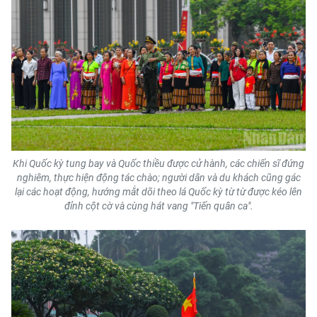
Khi Quốc kỳ tung bay và Quốc thiều được cử hành, các chiến sĩ đứng
nghiêm, thực hiện động tác chào; người dân và du khách cũng gác
lại các hoạt động, hướng mắt dõi theo lá Quốc kỳ từ từ được kéo lên
đỉnh cột cờ và cùng hát vang "Tiến quân ca".