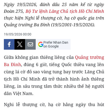
Ngày 19/5/2026, đánh dấu 25 năm kể từ ngày
THỂ THAO
Đoàn 275,
Bộ Tư lệnh Lăng Chủ tịch Hồ Chí Minh
GIÁO DỤC
thực hiện Nghi lễ thượng cờ, hạ cờ quốc gia trên
Quảng trường Ba Đình (19/5/2001-19/5/2026).
Y TẾ
19/05/2026 00:00
KHOA HỌC - CÔNG NGHỆ
Prefer Nhan Dan
on Google
MÔI TRƯỜNG
Giữa không gian thiêng liêng của
Quảng trường
BẠN ĐỌC
Ba Đình
, đúng 6 giờ, tiếng Quốc thiều vang lên
cùng lá cờ đỏ sao vàng tung bay trước Lăng Chủ
KIỂM CHỨNG THÔNG TIN
tịch Hồ Chí Minh đã trở thành hình ảnh thiêng
liêng, in sâu trong tâm thức nhiều thế hệ người
TRI THỨC CHUYÊN SÂU
dân Việt Nam.
54 DÂN TỘC VIỆT NAM
Nghi lễ thượng cờ, hạ cờ hằng ngày thu hút