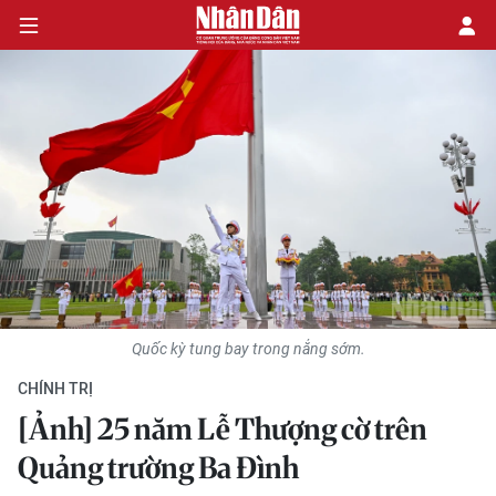
CHÍNH TRỊ
KINH TẾ
VĂN HÓA
XÃ HỘI
Quốc kỳ tung bay trong nắng sớm.
PHÁP LUẬT
CHÍNH TRỊ
DU LỊCH
[Ảnh] 25 năm Lễ Thượng cờ trên
Quảng trường Ba Đình
THẾ GIỚI