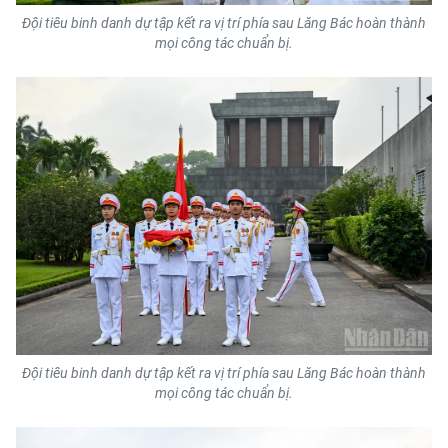
Đội tiêu binh danh dự tập kết ra vị trí phía sau Lăng Bác hoàn thành
CHUYÊN ĐỀ
mọi công tác chuẩn bị.
CÁC CHUYÊN TRANG
VỀ BÁO NHÂN DÂN
THỜI NAY
NHÂN DÂN CUỐI TUẦN
NHÂN DÂN HẰNG THÁNG
MUA BÁO
Đội tiêu binh danh dự tập kết ra vị trí phía sau Lăng Bác hoàn thành
mọi công tác chuẩn bị.
ĐỌC BÁO IN