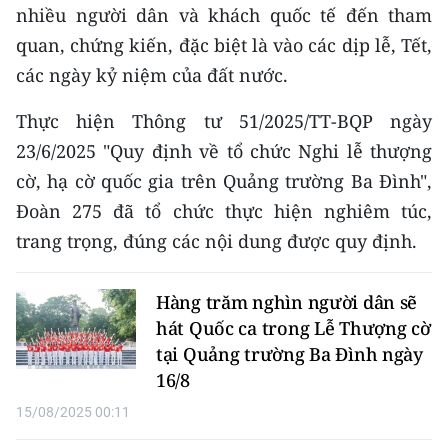
CHƯƠNG TRÌNH OCOP - MỖI XÃ
nhiều người dân và khách quốc tế đến tham
MỘT SẢN PHẨM
quan, chứng kiến, đặc biệt là vào các dịp lễ, Tết,
các ngày kỷ niệm của đất nước.
RADIO
Thực hiện Thông tư 51/2025/TT-BQP ngày
MEDIA CENTER
23/6/2025 "Quy định về tổ chức Nghi lễ thượng
cờ, hạ cờ quốc gia trên Quảng trường Ba Đình",
E-Magazine
Đoàn 275 đã tổ chức thực hiện nghiêm túc,
Video
trang trọng, đúng các nội dung được quy định.
Media Chính trị
Hàng trăm nghìn người dân sẽ
Media Kinh tế
hát Quốc ca trong Lễ Thượng cờ
tại Quảng trường Ba Đình ngày
Media Văn hóa
16/8
Media Xã hội
15/08/2025 00:11