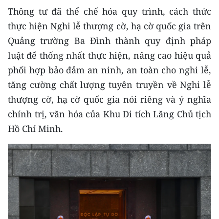
Media Pháp luật
Thông tư đã thể chế hóa quy trình, cách thức
Media Du lịch
thực hiện Nghi lễ thượng cờ, hạ cờ quốc gia trên
Quảng trường Ba Đình thành quy định pháp
Media Thế giới
luật để thống nhất thực hiện, nâng cao hiệu quả
Media Thể thao
phối hợp bảo đảm an ninh, an toàn cho nghi lễ,
tăng cường chất lượng tuyên truyền về Nghi lễ
Media Giáo dục
thượng cờ, hạ cờ quốc gia nói riêng và ý nghĩa
Media Y tế
chính trị, văn hóa của Khu Di tích Lăng Chủ tịch
Hồ Chí Minh.
Media Khoa học - Công nghệ
Media Môi trường
Ảnh
Infographic