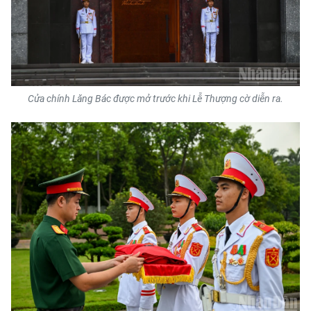
TIN MỚI
TIN ĐỊA PHƯƠNG
Trung du và miền núi phía Bắc
Cửa chính Lăng Bác được mở trước khi Lễ Thượng cờ diễn ra.
Đồng bằng sông Hồng
Bắc Trung Bộ
Duyên hải Nam Trung Bộ và Tây
Nguyên
Đông Nam Bộ
Đồng bằng sông Cửu Long
Chuyên trang Hà Nội
Chuyên trang TP. Hồ Chí Minh