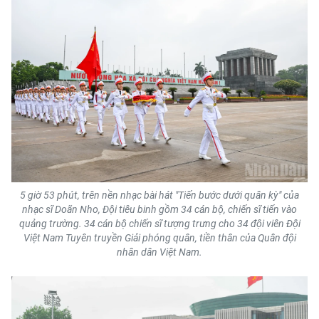
ENGLISH
中文
FRANÇAIS
РУССКИЙ
ESPAÑOL
한국어
5 giờ 53 phút, trên nền nhạc bài hát "Tiến bước dưới quân kỳ" của
nhạc sĩ Doãn Nho, Đội tiêu binh gồm 34 cán bộ, chiến sĩ tiến vào
quảng trường. 34 cán bộ chiến sĩ tượng trưng cho 34 đội viên Đội
Việt Nam Tuyên truyền Giải phóng quân, tiền thân của Quân đội
nhân dân Việt Nam.