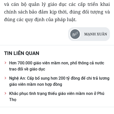
ENGLISH
và cán bộ quản lý giáo dục các cấp triển khai
chính sách bảo đảm kịp thời, đúng đối tượng và
中文
đúng các quy định của pháp luật.
FRANÇAIS
MẠNH XUÂN
РУССКИЙ
ESPAÑOL
TIN LIÊN QUAN
Hơn 700.000 giáo viên mầm non, phổ thông cả nước
한국어
trao đổi về giáo dục
Nghệ An: Cấp bổ sung hơn 200 tỷ đồng để chi trả lương
giáo viên mầm non hợp đồng
Khắc phục tình trạng thiếu giáo viên mầm non ở Phú
Thọ