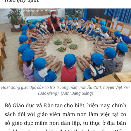
THỂ THAO
GIÁO DỤC
Y TẾ
KHOA HỌC - CÔNG NGHỆ
MÔI TRƯỜNG
BẠN ĐỌC
Hoạt động giáo dục của cô trò Trường mầm non Âu Cơ 1, huyện Việt Yên
KIỂM CHỨNG THÔNG TIN
(Bắc Giang). (Ảnh: Đặng Giang)
Bộ Giáo dục và Đào tạo cho biết, hiện nay, chính
TRI THỨC CHUYÊN SÂU
sách đối với giáo viên mầm non làm việc tại cơ
54 DÂN TỘC VIỆT NAM
sở giáo dục mầm non dân lập, tư thục ở địa bàn