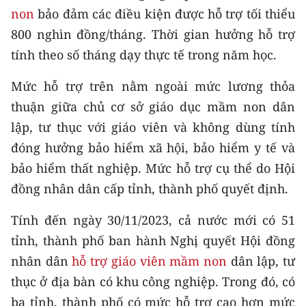
Media Pháp luật
non
bảo đảm các điều kiện được hỗ trợ tối thiểu
800 nghìn đồng/tháng. Thời gian hưởng hỗ trợ
Media Du lịch
tính theo số tháng dạy thực tế trong năm học.
Media Thế giới
Mức hỗ trợ trên nằm ngoài mức lương thỏa
Media Thể thao
thuận giữa chủ cơ sở giáo dục mầm non dân
Media Giáo dục
lập, tư thục với giáo viên và không dùng tính
đóng hưởng bảo hiểm xã hội, bảo hiểm y tế và
Media Y tế
bảo hiểm thất nghiệp. Mức hỗ trợ cụ thể do Hội
Media Khoa học - Công nghệ
đồng nhân dân cấp tỉnh, thành phố quyết định.
Media Môi trường
Tính đến ngày 30/11/2023, cả nước mới có 51
tỉnh, thành phố ban hành Nghị quyết Hội đồng
Ảnh
nhân dân
hỗ trợ giáo viên mầm non
dân lập, tư
Infographic
thục ở địa bàn có khu công nghiệp. Trong đó, có
ba tỉnh, thành phố có mức hỗ trợ cao hơn mức