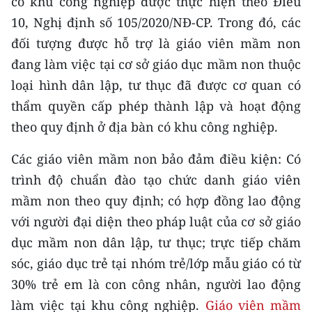
có khu công nghiệp được thực hiện theo Điều
CHƯƠNG TRÌNH OCOP - MỖI XÃ
10, Nghị định số 105/2020/NĐ-CP. Trong đó, các
MỘT SẢN PHẨM
đối tượng được hỗ trợ là giáo viên mầm non
đang làm việc tại cơ sở giáo dục mầm non thuộc
RADIO
loại hình dân lập, tư thục đã được cơ quan có
MEDIA CENTER
thẩm quyền cấp phép thành lập và hoạt động
theo quy định ở địa bàn có khu công nghiệp.
E-Magazine
Các giáo viên mầm non bảo đảm điều kiện: Có
Video
trình độ chuẩn đào tạo chức danh giáo viên
Media Chính trị
mầm non theo quy định; có hợp đồng lao động
với người đại diện theo pháp luật của cơ sở giáo
Media Kinh tế
dục mầm non dân lập, tư thục; trực tiếp chăm
Media Văn hóa
sóc, giáo dục trẻ tại nhóm trẻ/lớp mẫu giáo có từ
30% trẻ em là con công nhân, người lao động
Media Xã hội
làm việc tại khu công nghiệp.
Giáo viên mầm