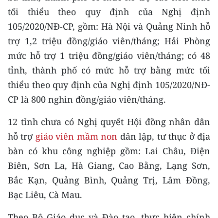
TIN MỚI
tối thiểu theo quy định của Nghị định
105/2020/NĐ-CP, gồm: Hà Nội và Quảng Ninh hỗ
TIN ĐỊA PHƯƠNG
trợ 1,2 triệu đồng/giáo viên/tháng; Hải Phòng
Trung du và miền núi phía Bắc
mức hỗ trợ 1 triệu đồng/giáo viên/tháng; có 48
tỉnh, thành phố có mức hỗ trợ bằng mức tối
Đồng bằng sông Hồng
thiểu theo quy định của Nghị định 105/2020/NĐ-
Bắc Trung Bộ
CP là 800 nghìn đồng/giáo viên/tháng.
Duyên hải Nam Trung Bộ và Tây
12 tỉnh chưa có Nghị quyết Hội đồng nhân dân
Nguyên
hỗ trợ
giáo viên mầm non
dân lập, tư thục ở địa
bàn có khu công nghiệp gồm: Lai Châu, Điện
Đông Nam Bộ
Biên, Sơn La, Hà Giang, Cao Bằng, Lạng Sơn,
Đồng bằng sông Cửu Long
Bắc Kạn, Quảng Bình, Quảng Trị, Lâm Đồng,
Bạc Liêu, Cà Mau.
Chuyên trang Hà Nội
Chuyên trang TP. Hồ Chí Minh
Theo Bộ Giáo dục và Đào tạo, thực hiện chính