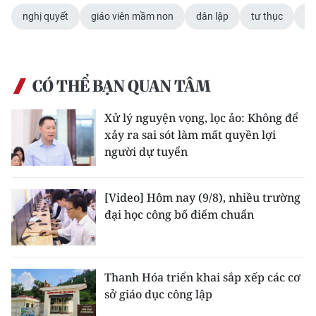
nghị quyết
giáo viên mầm non
dân lập
tư thục
kh
CÓ THỂ BẠN QUAN TÂM
Xử lý nguyện vọng, lọc ảo: Không để
xảy ra sai sót làm mất quyền lợi
người dự tuyển
[Video] Hôm nay (9/8), nhiều trường
đại học công bố điểm chuẩn
Thanh Hóa triển khai sắp xếp các cơ
sở giáo dục công lập