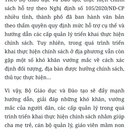
sách hỗ trợ theo Nghị định số 105/2020/NĐ-CP
CHUYÊN ĐỀ
nhiều tỉnh, thành phố đã ban hành văn bản
theo thẩm quyền quy định mức hỗ trợ cụ thể và
CÁC CHUYÊN TRANG
hướng dẫn các cấp quản lý triển khai thực hiện
chính sách. Tuy nhiên, trong quá trình triển
VỀ BÁO NHÂN DÂN
khai thực hiện chính sách ở địa phương vẫn còn
THỜI NAY
gặp một số khó khăn vướng mắc về cách xác
định đối tượng, địa bàn được hưởng chính sách,
NHÂN DÂN CUỐI TUẦN
thủ tục thực hiện…
NHÂN DÂN HẰNG THÁNG
Vì vậy, Bộ Giáo dục và Đào tạo sẽ đẩy mạnh
hướng dẫn, giải đáp những khó khăn, vướng
MUA BÁO
mắc của người dân, các cấp quản lý trong quá
ĐỌC BÁO IN
trình triển khai thực hiện chính sách nhằm giúp
cha mẹ trẻ, cán bộ quản lý, giáo viên mầm non