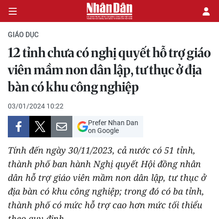
GIÁO DỤC
12 tỉnh chưa có nghị quyết hỗ trợ giáo
CHÍNH TRỊ
viên mầm non dân lập, tư thục ở địa
bàn có khu công nghiệp
KINH TẾ
03/01/2024 10:22
VĂN HÓA
Prefer Nhan Dan
on Google
XÃ HỘI
Tính đến ngày 30/11/2023, cả nước có 51 tỉnh,
PHÁP LUẬT
thành phố ban hành Nghị quyết Hội đồng nhân
dân hỗ trợ giáo viên mầm non dân lập, tư thục ở
DU LỊCH
địa bàn có khu công nghiệp; trong đó có ba tỉnh,
thành phố có mức hỗ trợ cao hơn mức tối thiểu
THẾ GIỚI
theo quy định.