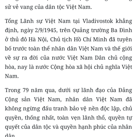
ENGLISH
sử vẻ vang của dân tộc Việt Nam.
中文
Tổng Lãnh sự Việt Nam tại Vladivostok khẳng
định, ngày 2/9/1945, trên Quảng trường Ba Đình
FRANÇAIS
ở thủ đô Hà Nội, Chủ tịch Hồ Chí Minh đã tuyên
РУССКИЙ
bố trước toàn thể nhân dân Việt Nam và thế giới
về sự ra đời của nước Việt Nam Dân chủ cộng
ESPAÑOL
hòa, nay là nước Cộng hòa xã hội chủ nghĩa Việt
Nam.
한국어
Trong 79 năm qua, dưới sự lãnh đạo của Đảng
Cộng sản Việt Nam, nhân dân Việt Nam đã
không ngừng đấu tranh bảo vệ nền độc lập, chủ
quyền, thống nhất, toàn vẹn lãnh thổ, quyền tự
quyết của dân tộc và quyền hạnh phúc của nhân
dân.