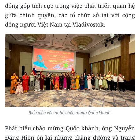
đóng góp tích cực trong việc phát triển quan hệ
CHUYÊN ĐỀ
giữa chính quyền, các tổ chức sở tại với cộng
đồng người Việt Nam tại Vladivostok.
CÁC CHUYÊN TRANG
VỀ BÁO NHÂN DÂN
THỜI NAY
NHÂN DÂN CUỐI TUẦN
NHÂN DÂN HẰNG THÁNG
MUA BÁO
Biểu diễn văn nghệ chào mừng Quốc khánh.
ĐỌC BÁO IN
Phát biểu chào mừng Quốc khánh, ông Nguyễn
Đăng Hiền ôn lại những chặng đường và trang