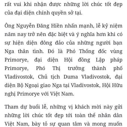
rất vui khi nhận được những lời chúc tốt đẹp
TIN MỚI
của đại diện chính quyền sở tại.
TIN ĐỊA PHƯƠNG
Ông Nguyễn Đăng Hiền nhấn mạnh, lễ kỷ niệm
Trung du và miền núi phía Bắc
năm nay trở nên đặc biệt và ý nghĩa hơn khi có
sự hiện diện đông đảo của những người bạn
Đồng bằng sông Hồng
Nga thân tình. Đó là Phó Thống đốc vùng
Bắc Trung Bộ
Primorye, đại diện Hội đồng Lập pháp
Primorye, Phó Thị trưởng thành phố
Duyên hải Nam Trung Bộ và Tây
Vladivostok, Chủ tịch Duma Vladivostok, đại
Nguyên
diện Bộ Ngoại giao Nga tại Vladivostok, Hội Hữu
Đông Nam Bộ
nghị Primorye với Việt Nam.
Đồng bằng sông Cửu Long
Tham dự buổi lễ, những vị khách mời này gửi
Chuyên trang Hà Nội
những lời chúc tốt đẹp tới toàn thể nhân dân
Việt Nam, bày tỏ sự quan tâm và mong muốn
Chuyên trang TP. Hồ Chí Minh