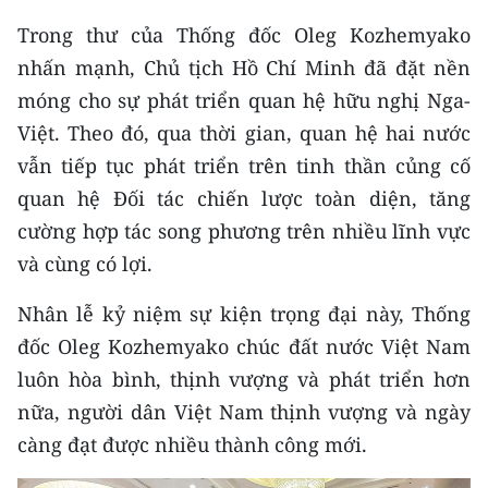
CHƯƠNG TRÌNH OCOP - MỖI XÃ
Trong thư của Thống đốc Oleg Kozhemyako
MỘT SẢN PHẨM
nhấn mạnh, Chủ tịch Hồ Chí Minh đã đặt nền
móng cho sự phát triển quan hệ hữu nghị Nga-
RADIO
Việt. Theo đó, qua thời gian, quan hệ hai nước
MEDIA CENTER
vẫn tiếp tục phát triển trên tinh thần củng cố
quan hệ Đối tác chiến lược toàn diện, tăng
E-Magazine
cường hợp tác song phương trên nhiều lĩnh vực
Video
và cùng có lợi.
Media Chính trị
Nhân lễ kỷ niệm sự kiện trọng đại này, Thống
đốc Oleg Kozhemyako chúc đất nước Việt Nam
Media Kinh tế
luôn hòa bình, thịnh vượng và phát triển hơn
Media Văn hóa
nữa, người dân Việt Nam thịnh vượng và ngày
càng đạt được nhiều thành công mới.
Media Xã hội