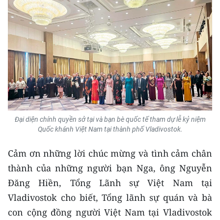
Media Pháp luật
Media Du lịch
Media Thế giới
Media Thể thao
Media Giáo dục
Media Y tế
Đại diện chính quyền sở tại và bạn bè quốc tế tham dự lễ kỷ niệm
Quốc khánh Việt Nam tại thành phố Vladivostok.
Media Khoa học - Công nghệ
Cảm ơn những lời chúc mừng và tình cảm chân
Media Môi trường
thành của những người bạn Nga, ông Nguyễn
Ảnh
Đăng Hiền, Tổng Lãnh sự Việt Nam tại
Vladivostok cho biết, Tổng lãnh sự quán và bà
Infographic
con cộng đồng người Việt Nam tại Vladivostok