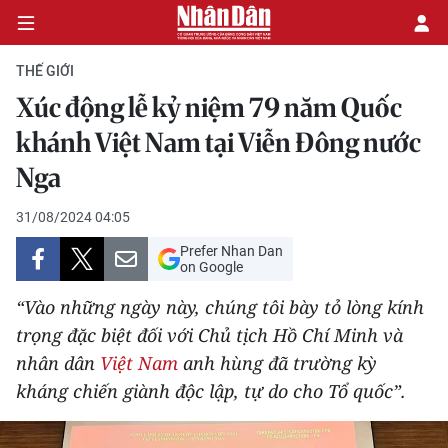
THẾ GIỚI
Xúc động lễ kỷ niệm 79 năm Quốc
CHÍNH TRỊ
khánh Việt Nam tại Viễn Đông nước
Nga
KINH TẾ
31/08/2024 04:05
VĂN HÓA
Prefer Nhan Dan
on Google
XÃ HỘI
“Vào những ngày này, chúng tôi bày tỏ lòng kính
PHÁP LUẬT
trọng đặc biệt đối với Chủ tịch Hồ Chí Minh và
nhân dân
Việt Nam
anh hùng đã trường kỳ
DU LỊCH
kháng chiến giành độc lập, tự do cho Tổ quốc”.
THẾ GIỚI