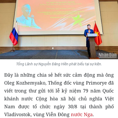
THỂ THAO
GIÁO DỤC
Y TẾ
KHOA HỌC - CÔNG NGHỆ
MÔI TRƯỜNG
Tổng Lãnh sự Nguyễn Đăng Hiền phát biểu tại sự kiện.
BẠN ĐỌC
Đây là những chia sẻ hết sức cảm động mà ông
KIỂM CHỨNG THÔNG TIN
Oleg Kozhemyako, Thống đốc vùng Primorye đã
viết trong thư gửi tới lễ kỷ niệm 79 năm Quốc
TRI THỨC CHUYÊN SÂU
khánh nước Cộng hòa xã hội chủ nghĩa Việt
Nam được tổ chức ngày 30/8 tại thành phố
54 DÂN TỘC VIỆT NAM
Vladivostok, vùng Viễn Đông
nước Nga
.