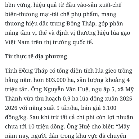
CHƯƠNG TRÌNH OCOP - MỖI XÃ
bền vững, hiệu quả từ đầu vào-sản xuất-chế
MỘT SẢN PHẨM
biến-thương mại-tái chế phụ phẩm, mang
thương hiệu đặc trưng Đồng Tháp, góp phần
RADIO
nâng tầm vị thế và định vị thương hiệu lúa gạo
Việt Nam trên thị trường quốc tế.
MEDIA CENTER
Từ thực tế địa phương
E-Magazine
Tỉnh Đồng Tháp có tổng diện tích lúa gieo trồng
Video
hằng năm hơn 603.000 ha, sản lượng khoảng 4
Media Chính trị
triệu tấn. Ông Nguyễn Văn Huệ, ngụ ấp 5, xã Mỹ
Thành vừa thu hoạch 0,9 ha lúa đông xuân 2025-
Media Kinh tế
2026 với năng suất 9 tấn/ha, bán giá 6.100
Media Văn hóa
đồng/kg. Sau khi trừ tất cả chi phí còn lợi nhuận
chưa tới 10 triệu đồng. Ông Huệ cho biết: “Mấy
Media Xã hội
năm nay, người dân trong khu vực đã chuyển