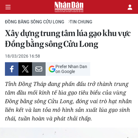
ĐỒNG BẰNG SÔNG CỬU LONG
TIN CHUNG
Xây dựng trung tâm lúa gạo khu vực
CHÍNH TRỊ
Đồng bằng sông Cửu Long
KINH TẾ
18/03/2026 16:58
Prefer Nhan Dan
VĂN HÓA
on Google
Tỉnh Đồng Tháp đang phấn đấu trở thành trung
XÃ HỘI
tâm đầu mối kinh tế lúa gạo tiêu biểu của vùng
Đồng bằng sông Cửu Long, đóng vai trò hạt nhân
PHÁP LUẬT
liên kết và lan tỏa mô hình sản xuất lúa gạo sinh
DU LỊCH
thái, tuần hoàn và phát thải thấp.
THẾ GIỚI