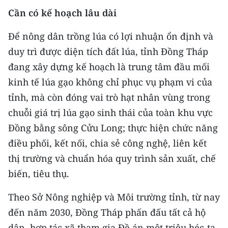
Cần có kế hoạch lâu dài
CHUYÊN ĐỀ
Để nông dân trồng lúa có lợi nhuận ổn định và
CÁC CHUYÊN TRANG
duy trì được diện tích đất lúa, tỉnh Đồng Tháp
đang xây dựng kế hoạch là trung tâm đầu mối
VỀ BÁO NHÂN DÂN
kinh tế lúa gạo không chỉ phục vụ phạm vi của
tỉnh, mà còn đóng vai trò hạt nhân vùng trong
THỜI NAY
chuỗi giá trị lúa gạo sinh thái của toàn khu vực
Đồng bằng sông Cửu Long; thực hiện chức năng
NHÂN DÂN CUỐI TUẦN
điều phối, kết nối, chia sẻ công nghệ, liên kết
NHÂN DÂN HẰNG THÁNG
thị trường và chuẩn hóa quy trình sản xuất, chế
biến, tiêu thụ.
MUA BÁO
Theo Sở Nông nghiệp và Môi trường tỉnh, từ nay
ĐỌC BÁO IN
đến năm 2030, Đồng Tháp phấn đấu tất cả hộ
dân, hợp tác xã tham gia Đề án một triệu héc-ta