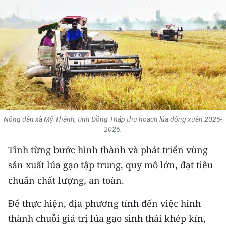
THỂ THAO
GIÁO DỤC
Y TẾ
KHOA HỌC - CÔNG NGHỆ
MÔI TRƯỜNG
Nông dân xã Mỹ Thành, tỉnh Đồng Tháp thu hoạch lúa đông xuân 2025-
2026.
BẠN ĐỌC
Tỉnh từng bước hình thành và phát triển vùng
KIỂM CHỨNG THÔNG TIN
sản xuất lúa gạo tập trung, quy mô lớn, đạt tiêu
chuẩn chất lượng, an toàn.
TRI THỨC CHUYÊN SÂU
Để thực hiện, địa phương tính đến việc hình
54 DÂN TỘC VIỆT NAM
thành chuỗi giá trị lúa gạo sinh thái khép kín,