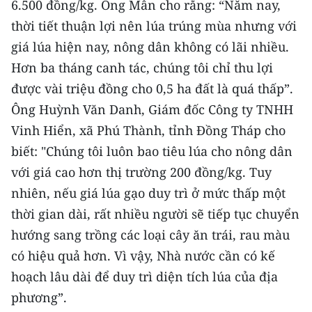
6.500 đồng/kg. Ông Mẫn cho rằng: “Năm nay,
TIN MỚI
thời tiết thuận lợi nên lúa trúng mùa nhưng với
giá lúa hiện nay, nông dân không có lãi nhiều.
TIN ĐỊA PHƯƠNG
Hơn ba tháng canh tác, chúng tôi chỉ thu lợi
Trung du và miền núi phía Bắc
được vài triệu đồng cho 0,5 ha đất là quá thấp”.
Ông Huỳnh Văn Danh, Giám đốc Công ty TNHH
Đồng bằng sông Hồng
Vinh Hiển, xã Phú Thành, tỉnh Đồng Tháp cho
Bắc Trung Bộ
biết: "Chúng tôi luôn bao tiêu lúa cho nông dân
Duyên hải Nam Trung Bộ và Tây
với giá cao hơn thị trường 200 đồng/kg. Tuy
Nguyên
nhiên, nếu giá lúa gạo duy trì ở mức thấp một
thời gian dài, rất nhiều người sẽ tiếp tục chuyển
Đông Nam Bộ
hướng sang trồng các loại cây ăn trái, rau màu
Đồng bằng sông Cửu Long
có hiệu quả hơn. Vì vậy, Nhà nước cần có kế
hoạch lâu dài để duy trì diện tích lúa của địa
Chuyên trang Hà Nội
phương”.
Chuyên trang TP. Hồ Chí Minh