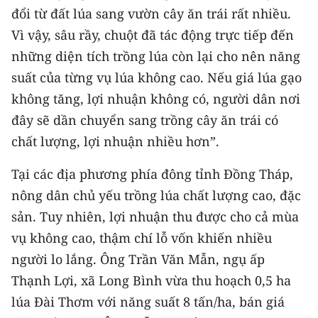
Media Pháp luật
đổi từ đất lúa sang vườn cây ăn trái rất nhiều.
Vì vậy, sâu rầy, chuột đã tác động trực tiếp đến
Media Du lịch
những diện tích trồng lúa còn lại cho nên năng
Media Thế giới
suất của từng vụ lúa không cao. Nếu giá lúa gạo
không tăng, lợi nhuận không có, người dân nơi
Media Thể thao
đây sẽ dần chuyển sang trồng cây ăn trái có
Media Giáo dục
chất lượng, lợi nhuận nhiều hơn”.
Media Y tế
Tại các địa phương phía đông tỉnh Đồng Tháp,
Media Khoa học - Công nghệ
nông dân chủ yếu trồng lúa chất lượng cao, đặc
sản. Tuy nhiên, lợi nhuận thu được cho cả mùa
Media Môi trường
vụ không cao, thậm chí lỗ vốn khiến nhiều
Ảnh
người lo lắng. Ông Trần Văn Mẫn, ngụ ấp
Thạnh Lợi, xã Long Bình vừa thu hoạch 0,5 ha
Infographic
lúa Đài Thơm với năng suất 8 tấn/ha, bán giá