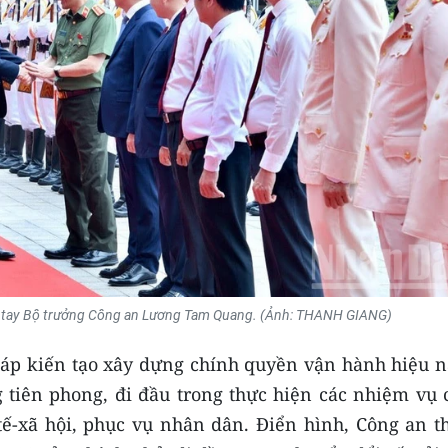
 tay Bộ trưởng Công an Lương Tam Quang. (Ảnh: THANH GIANG)
pháp kiến tạo xây dựng chính quyền vận hành hiệu n
g tiên phong, đi đầu trong thực hiện các nhiệm vụ 
 tế-xã hội, phục vụ nhân dân. Điển hình, Công an t