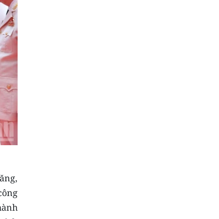
ăng,
công
hành