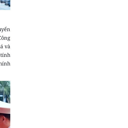
uyển
Công
iá và
tính
chính