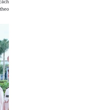
 cách
theo