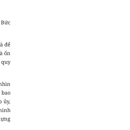
 Bức
à để
và ổn
ề quy
nhìn
 bao
 ủy,
ninh
dựng