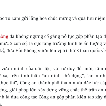
nước Tô Lâm gửi lẵng hoa chúc mừng và quà lưu niệm
hòng
đã không ngừng cố gắng nỗ lực góp phần tạo đ
 mức 2 con số, là cực tăng trưởng kinh tế ấn tượng 
kỷ, đưa Hải Phòng vươn lên vị trí thứ 3 toàn quốc v
vươn mình của dân tộc, với tư duy đổi mới, tầm 
 xa, trên tinh thần “an ninh chủ động”, “an ninh
 thực thi”, Công an thành phố tham mưu đắc lực cấp
ơng, giải pháp lớn xây dựng vững chắc thế trận an 
ính là đưa công tác Công an góp phần kiến tạo xây 
.