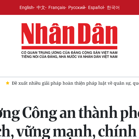
English
中文
Français
Русский
Español
한국어
sự, quốc phòng
Xứng đáng là “thanh bảo kiếm sắc bén” trong
ượng Công an thành p
ạch, vững mạnh, chính 