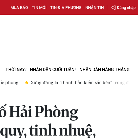
MUA BÁO
TIN MỚI
TIN ĐỊA PHƯƠNG
NHẬN TIN
Đăng nhập
THỜI NAY
NHÂN DÂN CUỐI TUẦN
NHÂN DÂN HẰNG THÁNG
 đấu tranh phòng, chống tội phạm
Chủ tịch nước ký Quyết đị
hố Hải Phòng
quy, tinh nhuệ,