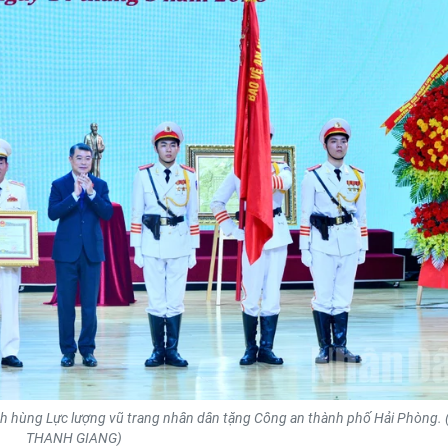
h hùng Lực lượng vũ trang nhân dân tặng Công an thành phố Hải Phòng. 
THANH GIANG)