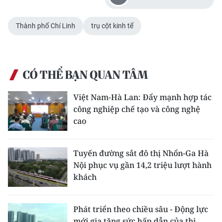
ENGLISH
Thành phố Chí Linh
trụ cột kinh tế
中文
FRANÇAIS
CÓ THỂ BẠN QUAN TÂM
РУССКИЙ
Việt Nam-Hà Lan: Đẩy mạnh hợp tác
ESPAÑOL
công nghiệp chế tạo và công nghệ
cao
한국어
Tuyến đường sắt đô thị Nhổn-Ga Hà
Nội phục vụ gần 14,2 triệu lượt hành
khách
Phát triển theo chiều sâu - Động lực
mới gia tăng sức hấp dẫn của thị