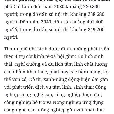
CHƯƠNG TRÌNH OCOP - MỖI XÃ
phố Chí Linh đến năm 2030 khoảng 280.800
MỘT SẢN PHẨM
người; trong đó dân số nội thị khoảng 238.680
người. Đến năm 2040, dân số khoảng 401.400
RADIO
người, trong đó dân số nội thị khoảng 249.200
người.
MEDIA CENTER
Thành phố Chí Linh được định hướng phát triển
E-Magazine
theo 4 trụ cột kinh tế-xã hội gồm: Du lịch sinh
Video
thái, nghỉ dưỡng và du lịch tâm linh chất lượng
cao nhằm khai thác, phát huy các tiềm năng, lợi
Media Chính trị
thế vốn có; Đô thị xanh-năng động-hiện đại gắn
Media Kinh tế
với phát triển dịch vụ tâm linh, sinh thái; Công
Media Văn hóa
nghiệp công nghệ cao, công nghiệp hiện đại,
công nghiệp hỗ trợ và Nông nghiệp ứng dụng
Media Xã hội
công nghệ cao, nông nghiệp gắn với khai thác