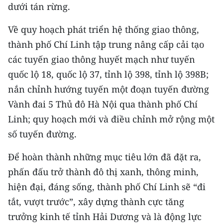
Media Pháp luật
dưới tán rừng.
Media Du lịch
Về quy hoạch phát triển hệ thống giao thông,
thành phố Chí Linh tập trung nâng cấp cải tạo
Media Thế giới
các tuyến giao thông huyết mạch như tuyến
Media Thể thao
quốc lộ 18, quốc lộ 37, tỉnh lộ 398, tỉnh lộ 398B;
nắn chỉnh hướng tuyến một đoạn tuyến đường
Media Giáo dục
Vành đai 5 Thủ đô Hà Nội qua thành phố Chí
Media Y tế
Linh; quy hoạch mới và điều chỉnh mở rộng một
số tuyến đường.
Media Khoa học - Công nghệ
Để hoàn thành những mục tiêu lớn đã đặt ra,
Media Môi trường
phấn đấu trở thành đô thị xanh, thông minh,
Ảnh
hiện đại, đáng sống, thành phố Chí Linh sẽ “đi
tắt, vượt trước”, xây dựng thành cực tăng
Infographic
trưởng kinh tế tỉnh Hải Dương và là động lực