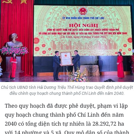
THỂ THAO
GIÁO DỤC
Y TẾ
KHOA HỌC - CÔNG NGHỆ
MÔI TRƯỜNG
BẠN ĐỌC
Chủ tịch UBND tỉnh Hải Dương Triệu Thế Hùng trao Quyết định phê duyệt
KIỂM CHỨNG THÔNG TIN
điều chỉnh quy hoạch chung thành phố Chí Linh đến năm 2040.
Theo quy hoạch đã được phê duyệt, phạm vi lập
TRI THỨC CHUYÊN SÂU
quy hoạch chung thành phố Chí Linh đến năm
54 DÂN TỘC VIỆT NAM
2040 có tổng diện tích tự nhiên là 28.292,72 ha
với 14 phường và 5 xã. Quy mô dân số của thành