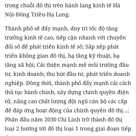
trong chuỗi đô thị trên hành lang kinh tế Hà
TIN MỚI
Nội-Đông Triều-Hạ Long.
TIN ĐỊA PHƯƠNG
Thành phố sẽ đẩy mạnh, duy trì tốc độ tăng
Trung du và miền núi phía Bắc
trưởng kinh tế cao, tiếp cận nhanh với chuyển
đổi số để phát triển kinh tế số; Sắp xếp phát
Đồng bằng sông Hồng
triển không gian đô thị, hạ tầng kỹ thuật, hạ
Bắc Trung Bộ
tầng xã hội; Cải thiện mạnh mẽ môi trường đầu
tư, kinh doanh; thu hút đầu tư, phát triển doanh
Duyên hải Nam Trung Bộ và Tây
Nguyên
nghiệp. Đồng thời, thành phố đẩy mạnh cải cách
thủ tục hành chính, xây dựng chính quyền điện
Đông Nam Bộ
tử, nâng cao chất lượng đội ngũ cán bộ các cấp
Đồng bằng sông Cửu Long
để đáp ứng hoạt động của chính quyền đô thị…;
Phấn đấu năm 2030 Chí Linh trở thành đô thị
Chuyên trang Hà Nội
loại 2 hướng tới đô thị loại 1 trong giai đoạn tiếp
Chuyên trang TP. Hồ Chí Minh