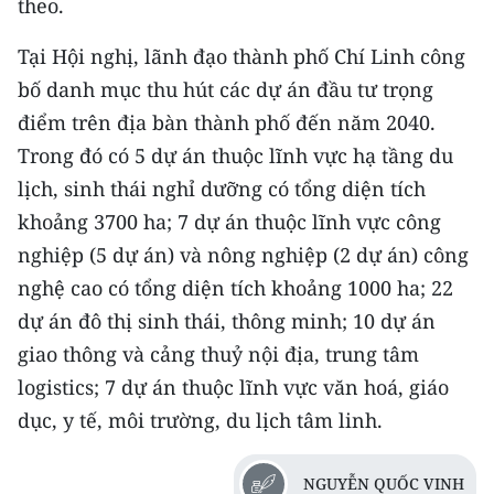
theo.
CHUYÊN ĐỀ
Tại Hội nghị, lãnh đạo thành phố Chí Linh công
bố danh mục thu hút các dự án đầu tư trọng
CÁC CHUYÊN TRANG
điểm trên địa bàn thành phố đến năm 2040.
Trong đó có 5 dự án thuộc lĩnh vực hạ tầng du
VỀ BÁO NHÂN DÂN
lịch, sinh thái nghỉ dưỡng có tổng diện tích
khoảng 3700 ha; 7 dự án thuộc lĩnh vực công
THỜI NAY
nghiệp (5 dự án) và nông nghiệp (2 dự án) công
NHÂN DÂN CUỐI TUẦN
nghệ cao có tổng diện tích khoảng 1000 ha; 22
dự án đô thị sinh thái, thông minh; 10 dự án
NHÂN DÂN HẰNG THÁNG
giao thông và cảng thuỷ nội địa, trung tâm
MUA BÁO
logistics; 7 dự án thuộc lĩnh vực văn hoá, giáo
dục, y tế, môi trường, du lịch tâm linh.
ĐỌC BÁO IN
NGUYỄN QUỐC VINH