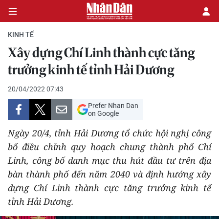
KINH TẾ
Xây dựng Chí Linh thành cực tăng
CHÍNH TRỊ
trưởng kinh tế tỉnh Hải Dương
KINH TẾ
20/04/2022 07:43
Prefer Nhan Dan
VĂN HÓA
on Google
Ngày 20/4, tỉnh Hải Dương tổ chức hội nghị công
XÃ HỘI
bố điều chỉnh quy hoạch chung thành phố Chí
Linh, công bố danh mục thu hút đầu tư trên địa
PHÁP LUẬT
bàn thành phố đến năm 2040 và định hướng xây
DU LỊCH
dựng Chí Linh thành cực tăng trưởng kinh tế
tỉnh Hải Dương.
THẾ GIỚI