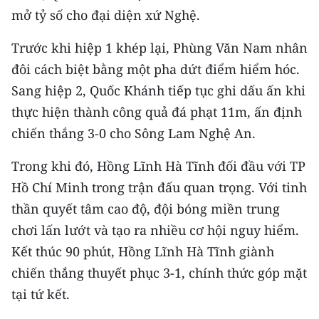
mở tỷ số cho đại diện xứ Nghệ.
CHUYÊN ĐỀ
Trước khi hiệp 1 khép lại, Phùng Văn Nam nhân
CÁC CHUYÊN TRANG
đôi cách biệt bằng một pha dứt điểm hiểm hóc.
Sang hiệp 2, Quốc Khánh tiếp tục ghi dấu ấn khi
thực hiện thành công quả đá phạt 11m, ấn định
VỀ BÁO NHÂN DÂN
chiến thắng 3-0 cho Sông Lam Nghệ An.
THỜI NAY
Trong khi đó, Hồng Lĩnh Hà Tĩnh đối đầu với TP
NHÂN DÂN CUỐI TUẦN
Hồ Chí Minh trong trận đấu quan trọng. Với tinh
thần quyết tâm cao độ, đội bóng miền trung
NHÂN DÂN HẰNG THÁNG
chơi lấn lướt và tạo ra nhiều cơ hội nguy hiểm.
MUA BÁO
Kết thúc 90 phút, Hồng Lĩnh Hà Tĩnh giành
chiến thắng thuyết phục 3-1, chính thức góp mặt
ĐỌC BÁO IN
tại tứ kết.