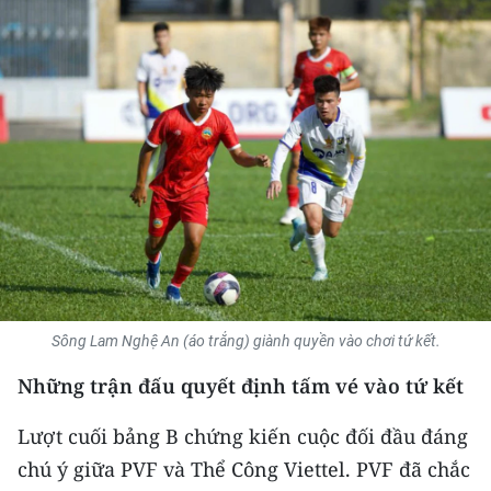
THỂ THAO
GIÁO DỤC
Y TẾ
KHOA HỌC - CÔNG NGHỆ
MÔI TRƯỜNG
BẠN ĐỌC
KIỂM CHỨNG THÔNG TIN
Sông Lam Nghệ An (áo trắng) giành quyền vào chơi tứ kết.
Những trận đấu quyết định tấm vé vào tứ kết
TRI THỨC CHUYÊN SÂU
Lượt cuối bảng B chứng kiến cuộc đối đầu đáng
54 DÂN TỘC VIỆT NAM
chú ý giữa PVF và Thể Công Viettel. PVF đã chắc