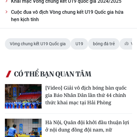
Khai mạc Vòng chung kết U19 quốc gia 2024/2025
Cuộc đua vô địch Vòng chung kết U19 Quốc gia hứa
hẹn kịch tính
Vòng chung kết U19 Quốc gia
U19
bóng đá trẻ
Việ
CÓ THỂ BẠN QUAN TÂM
[Video] Giải vô địch bóng bàn quốc
gia Báo Nhân Dân lần thứ 44 chính
thức khai mạc tại Hải Phòng
Hà Nội, Quân đội khởi đầu thuận lợi
ở nội dung đồng đội nam, nữ