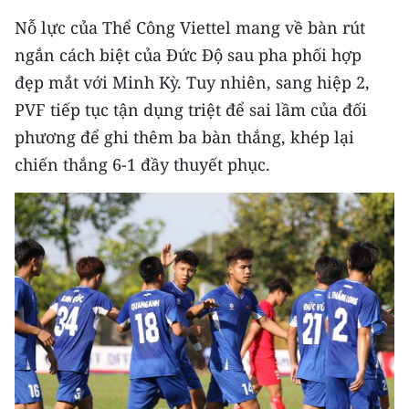
Media Pháp luật
Nỗ lực của Thể Công Viettel mang về bàn rút
Media Du lịch
ngắn cách biệt của Đức Độ sau pha phối hợp
đẹp mắt với Minh Kỳ. Tuy nhiên, sang hiệp 2,
Media Thế giới
PVF tiếp tục tận dụng triệt để sai lầm của đối
Media Thể thao
phương để ghi thêm ba bàn thắng, khép lại
chiến thắng 6-1 đầy thuyết phục.
Media Giáo dục
Media Y tế
Media Khoa học - Công nghệ
Media Môi trường
Ảnh
Infographic