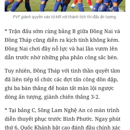
TIN MỚI
PVF giành quyền vào tứ kết với thành tích thi đấu ấn tượng.
TIN ĐỊA PHƯƠNG
* Trận đấu sớm cùng bảng B giữa Đồng Nai và
Trung du và miền núi phía Bắc
Đồng Tháp cũng diễn ra kịch tính không kém.
Đồng bằng sông Hồng
Đồng Nai chơi đầy nỗ lực và hai lần vươn lên
dẫn trước nhờ những pha phản công sắc bén.
Bắc Trung Bộ
Tuy nhiên, Đồng Tháp với tinh thần quyết tâm
Duyên hải Nam Trung Bộ và Tây
Nguyên
đã liên tiếp tổ chức các đợt tấn công dồn dập,
ghi ba bàn thắng để hoàn tất màn lội ngược
Đông Nam Bộ
dòng ấn tượng, giành chiến thắng 3-2.
Đồng bằng sông Cửu Long
* Tại bảng C, Sông Lam Nghệ An có màn trình
Chuyên trang Hà Nội
diễn thuyết phục trước Bình Phước. Ngay phút
thứ 6, Quốc Khánh bật cao đánh đầu chính xác
Chuyên trang TP. Hồ Chí Minh