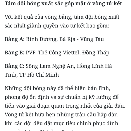
Tám đội bóng xuất sắc góp mặt ở vòng tứ kết
ENGLISH
Với kết quả của vòng bảng, tám đội bóng xuất
中文
sắc nhất giành quyền vào tứ kết bao gồm:
FRANÇAIS
Bảng A:
Bình Dương, Bà Rịa - Vũng Tàu
РУССКИЙ
Bảng B:
PVF, Thể Công Viettel, Đồng Tháp
ESPAÑOL
Bảng C:
Sông Lam Nghệ An, Hồng Lĩnh Hà
한국어
Tĩnh, TP Hồ Chí Minh
Những đội bóng này đã thể hiện bản lĩnh,
phong độ ổn định và sự chuẩn bị kỹ lưỡng để
tiến vào giai đoạn quan trọng nhất của giải đấu.
Vòng tứ kết hứa hẹn những trận cầu hấp dẫn
khi các đội đều đặt mục tiêu chinh phục đỉnh