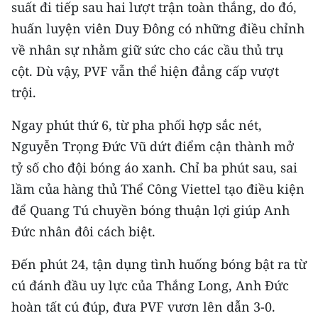
suất đi tiếp sau hai lượt trận toàn thắng, do đó,
CHƯƠNG TRÌNH OCOP - MỖI XÃ
MỘT SẢN PHẨM
huấn luyện viên Duy Đông có những điều chỉnh
về nhân sự nhằm giữ sức cho các cầu thủ trụ
RADIO
cột. Dù vậy, PVF vẫn thể hiện đẳng cấp vượt
trội.
MEDIA CENTER
Ngay phút thứ 6, từ pha phối hợp sắc nét,
E-Magazine
Nguyễn Trọng Đức Vũ dứt điểm cận thành mở
tỷ số cho đội bóng áo xanh. Chỉ ba phút sau, sai
Video
lầm của hàng thủ Thể Công Viettel tạo điều kiện
Media Chính trị
để Quang Tú chuyền bóng thuận lợi giúp Anh
Media Kinh tế
Đức nhân đôi cách biệt.
Media Văn hóa
Đến phút 24, tận dụng tình huống bóng bật ra từ
cú đánh đầu uy lực của Thắng Long, Anh Đức
Media Xã hội
hoàn tất cú đúp, đưa PVF vươn lên dẫn 3-0.