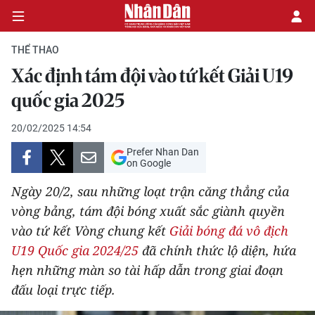
THỂ THAO
Xác định tám đội vào tứ kết Giải U19
CHÍNH TRỊ
quốc gia 2025
KINH TẾ
20/02/2025 14:54
Prefer Nhan Dan
VĂN HÓA
on Google
Ngày 20/2, sau những loạt trận căng thẳng của
XÃ HỘI
vòng bảng, tám đội bóng xuất sắc giành quyền
vào tứ kết Vòng chung kết
Giải bóng đá vô địch
PHÁP LUẬT
U19 Quốc gia 2024/25
đã chính thức lộ diện, hứa
DU LỊCH
hẹn những màn so tài hấp dẫn trong giai đoạn
đấu loại trực tiếp.
THẾ GIỚI