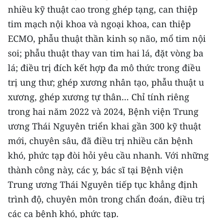
ENGLISH
nhiều kỹ thuật cao trong ghép tạng, can thiệp
tim mạch nội khoa và ngoại khoa, can thiệp
中文
ECMO, phẫu thuật thần kinh sọ não, mổ tim nội
soi; phẫu thuật thay van tim hai lá, đặt vòng ba
FRANÇAIS
lá; điều trị đích kết hợp đa mô thức trong điều
РУССКИЙ
trị ung thư; ghép xương nhân tạo, phẫu thuật u
xương, ghép xương tự thân... Chỉ tính riêng
ESPAÑOL
trong hai năm 2022 và 2024, Bệnh viện Trung
한국어
ương Thái Nguyên triển khai gần 300 kỹ thuật
mới, chuyên sâu, đã điều trị nhiều căn bệnh
khó, phức tạp đòi hỏi yêu cầu nhanh. Với những
thành công này, các y, bác sĩ tại Bệnh viện
Trung ương Thái Nguyên tiếp tục khẳng định
trình độ, chuyên môn trong chẩn đoán, điều trị
các ca bệnh khó, phức tạp.