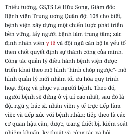
CHƯƠNG TRÌNH OCOP - MỖI XÃ
Thiếu tướng, GS,TS Lê Hữu Song, Giám đốc
MỘT SẢN PHẨM
Bệnh viện Trung ương Quân đội 108 cho biết,
bệnh viện xây dựng một chiến lược phát triển
RADIO
bền vững, lấy người bệnh làm trung tâm; xác
định nhân viên
y tế
và đội ngũ cán bộ là yếu tố
MEDIA CENTER
then chốt quyết định sự thành công của mình.
E-Magazine
Công tác quản lý điều hành bệnh viện được
triển khai theo mô hình "hình chóp ngược"- mô
Video
hình quản lý mới nhằm tối ưu hóa quy trình
Media Chính trị
hoạt động và phục vụ người bệnh. Theo đó,
người bệnh sẽ đứng ở vị trí cao nhất, sau đó là
Media Kinh tế
đội ngũ y, bác sĩ, nhân viên y tế trực tiếp làm
Media Văn hóa
việc và tiếp xúc với bệnh nhân; tiếp theo là các
cơ quan hậu cần, dược, trang thiết bị, kiểm soát
Media Xã hội
nhiễm khuẩn, kỹ thuật và công tác xã hội.