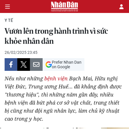
Y TẾ
Vươn lên trong hành trình vì sức
CHÍNH TRỊ
khỏe nhân dân
KINH TẾ
26/02/2025 23:45
Prefer Nhan Dan
VĂN HÓA
on Google
Nếu như những
bệnh viện
Bạch Mai, Hữu nghị
XÃ HỘI
Việt Ðức, Trung ương Huế… đã khẳng định được
"thương hiệu", thì những năm gần đây, nhiều
PHÁP LUẬT
bệnh viện đã bứt phá cơ sở vật chất, trang thiết
DU LỊCH
bị cũng như đội ngũ nhân lực, làm chủ kỹ thuật
cao trong y học.
THẾ GIỚI