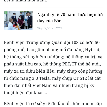
TIN MỚI
Ngành y tế 70 năm thực hiện lời
TIN ĐỊA PHƯƠNG
dạy của Bác
Trung du và miền núi phía Bắc
26/02/2025 22:10
Đồng bằng sông Hồng
Bệnh viện Trung ương Quân đội 108 có hơn 50
Bắc Trung Bộ
phòng mổ, bao gồm phòng mổ đa năng Hybrid,
hệ thống xét nghiệm tự động; hệ thống xạ trị, xạ
Duyên hải Nam Trung Bộ và Tây
phẫu suất liều cao, hệ thống PET/CT thế hệ mới,
Nguyên
máy xạ trị điều biến liều, máy chụp cộng hưởng
Đông Nam Bộ
từ chức năng 3.0 Tesla, máy chụp CT 512 lát cắt
hiện đại nhất Việt Nam và nhiều trang bị kỹ
Đồng bằng sông Cửu Long
thuật hiện đại khác…
Chuyên trang Hà Nội
Bệnh viện là cơ sở y tế đi đầu tổ chức nhóm cấp
Chuyên trang TP. Hồ Chí Minh