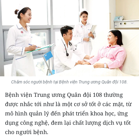
THỂ THAO
GIÁO DỤC
Y TẾ
KHOA HỌC - CÔNG NGHỆ
MÔI TRƯỜNG
BẠN ĐỌC
Chăm sóc người bệnh tại Bệnh viện Trung ương Quân đội 108.
Bệnh viện Trung ương Quân đội 108 thường
KIỂM CHỨNG THÔNG TIN
được nhắc tới như là một cơ sở tốt ở các mặt, từ
TRI THỨC CHUYÊN SÂU
mô hình quản lý đến phát triển khoa học, ứng
dụng công nghệ, đem lại chất lượng dịch vụ tốt
54 DÂN TỘC VIỆT NAM
cho người bệnh.