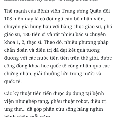
Media Pháp luật
Thế mạnh của Bệnh viện Trung ương Quân đội
Media Du lịch
108 hiện nay là có đội ngũ cán bộ nhân viên,
Media Thế giới
chuyên gia hùng hậu với hàng chục giáo sư, phó
giáo sư, 180 tiến sĩ và rất nhiều bác sĩ chuyên
Media Thể thao
khoa 1, 2, thạc sĩ. Theo đó, nhiều phương pháp
Media Giáo dục
chẩn đoán và điều trị đã đạt kết quả tương
đương với các nước tiên tiến trên thế giới, được
Media Y tế
cộng đồng khoa học quốc tế công nhận qua các
Media Khoa học - Công nghệ
chứng nhận, giải thưởng lớn trong nước và
quốc tế.
Media Môi trường
Các kỹ thuật tiên tiến được áp dụng tại bệnh
Ảnh
viện như ghép tạng, phẫu thuật robot, điều trị
Infographic
ung thư… đã góp phần cứu sống hàng nghìn
bệnh nhân mỗi năm.