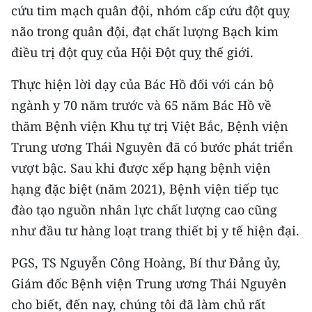
cứu tim mạch quân đội, nhóm cấp cứu đột quỵ
CHUYÊN ĐỀ
não trong quân đội, đạt chất lượng Bạch kim
điều trị đột quỵ của Hội Ðột quỵ thế giới.
CÁC CHUYÊN TRANG
Thực hiện lời dạy của Bác Hồ đối với cán bộ
ngành y 70 năm trước và 65 năm Bác Hồ về
VỀ BÁO NHÂN DÂN
thăm Bệnh viện Khu tự trị Việt Bắc, Bệnh viện
THỜI NAY
Trung ương Thái Nguyên đã có bước phát triển
vượt bậc. Sau khi được xếp hạng bệnh viện
NHÂN DÂN CUỐI TUẦN
hạng đặc biệt (năm 2021), Bệnh viện tiếp tục
NHÂN DÂN HẰNG THÁNG
đào tạo nguồn nhân lực chất lượng cao cũng
như đầu tư hàng loạt trang thiết bị y tế hiện đại.
MUA BÁO
PGS, TS Nguyễn Công Hoàng, Bí thư Ðảng ủy,
ĐỌC BÁO IN
Giám đốc Bệnh viện Trung ương Thái Nguyên
cho biết, đến nay, chúng tôi đã làm chủ rất