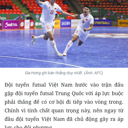
THỂ THAO
GIÁO DỤC
Y TẾ
KHOA HỌC - CÔNG NGHỆ
MÔI TRƯỜNG
Gia Hưng ghi bàn thắng duy nhất. (Ảnh: AFC)
BẠN ĐỌC
Đội tuyển futsal Việt Nam bước vào trận đấu
KIỂM CHỨNG THÔNG TIN
gặp đội tuyển futsal Trung Quốc với áp lực buộc
phải thắng để có cơ hội đi tiếp vào vòng trong.
TRI THỨC CHUYÊN SÂU
Chính vì tính chất quan trọng này, nên ngay từ
54 DÂN TỘC VIỆT NAM
đầu đội tuyển Việt Nam đã chủ động gây ra áp
lực cho đối phương.