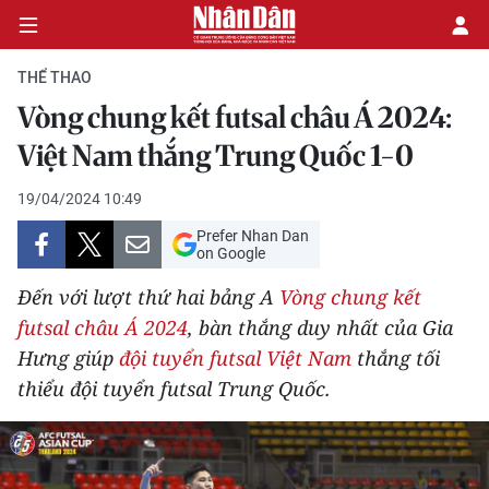
THỂ THAO
Vòng chung kết futsal châu Á 2024:
CHÍNH TRỊ
Việt Nam thắng Trung Quốc 1-0
KINH TẾ
19/04/2024 10:49
Prefer Nhan Dan
VĂN HÓA
on Google
Đến với lượt thứ hai bảng A
Vòng chung kết
XÃ HỘI
futsal châu Á 2024
, bàn thắng duy nhất của Gia
Hưng giúp
đội tuyển futsal Việt Nam
thắng tối
PHÁP LUẬT
thiểu đội tuyển futsal Trung Quốc.
DU LỊCH
THẾ GIỚI