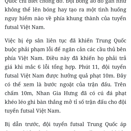
Quốc chỉ biết chống đỡ. Đội bóng áo đỏ gần như
Media Pháp luật
không thể lên bóng hay tạo ra một tình huống
Media Du lịch
nguy hiểm nào về phía khung thành của tuyển
futsal Việt Nam.
Media Thế giới
Việc bị ép sân liên tục đã khiến Trung Quốc
Media Thể thao
buộc phải phạm lỗi để ngăn cản các cầu thủ bên
Media Giáo dục
phía Việt Nam. Điều này đã khiến họ phải trả
giá khi mắc 6 lỗi tổng hợp. Phút 11, đội tuyển
Media Y tế
futsal Việt Nam được hưởng quả phạt 10m. Đây
Media Khoa học - Công nghệ
có thể xem là bước ngoặt của trận đấu. Trên
Media Môi trường
chấm 10m, Nhan Gia Hưng đã có cú đá phạt
khéo léo ghi bàn thắng mở tỉ số trận đấu cho đội
Ảnh
tuyển futsal Việt Nam.
Infographic
Bị dẫn trước, đội tuyển futsal Trung Quốc áp