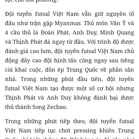
CHƯƠNG TRÌNH OCOP - MỖI XÃ
MỘT SẢN PHẨM
Đội tuyển futsal Việt Nam vẫn giữ nguyên tổ
đấu như trận gặp Myanmar. Thủ môn Văn Ý và
RADIO
4 cầu thủ là Đoàn Phát, Anh Duy, Minh Quang
và Thịnh Phát đá ngay từ đầu. Với trình độ được
MEDIA CENTER
đánh giá cao hơn, đội tuyển futsal Việt Nam chủ
E-Magazine
động đẩy cao đội hình tấn công ngay sau tiếng
còi khai cuộc, dồn ép Trung Quốc về phần sân
Video
nhà. Trong những phút đầu tiên, đội tuyển
Media Chính trị
futsal Việt Nam tạo được một số cơ hội nhưng
Thịnh Phát và Anh Duy không đánh bại được
Media Kinh tế
thủ thành Song Zechao.
Media Văn hóa
Trong những phút tiếp theo, đội tuyển futsal
Media Xã hội
Việt Nam tiếp tục chơi pressing khiến Trung