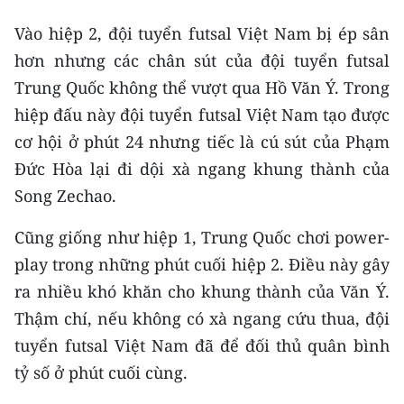
Vào hiệp 2, đội tuyển futsal Việt Nam bị ép sân
CHUYÊN ĐỀ
hơn nhưng các chân sút của đội tuyển futsal
CÁC CHUYÊN TRANG
Trung Quốc không thể vượt qua Hồ Văn Ý. Trong
hiệp đấu này đội tuyển futsal Việt Nam tạo được
cơ hội ở phút 24 nhưng tiếc là cú sút của Phạm
VỀ BÁO NHÂN DÂN
Đức Hòa lại đi dội xà ngang khung thành của
THỜI NAY
Song Zechao.
NHÂN DÂN CUỐI TUẦN
Cũng giống như hiệp 1, Trung Quốc chơi power-
play trong những phút cuối hiệp 2. Điều này gây
NHÂN DÂN HẰNG THÁNG
ra nhiều khó khăn cho khung thành của Văn Ý.
MUA BÁO
Thậm chí, nếu không có xà ngang cứu thua, đội
tuyển futsal Việt Nam đã để đối thủ quân bình
ĐỌC BÁO IN
tỷ số ở phút cuối cùng.