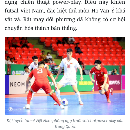
dụng chiến thuật power-play. Điều này khiến
TIN MỚI
futsal Việt Nam, đặc biệt thủ môn Hồ Văn Ý khá
vất vả. Rất may đối phương đã không có cơ hội
TIN ĐỊA PHƯƠNG
chuyển hóa thành bàn thắng.
Trung du và miền núi phía Bắc
Đồng bằng sông Hồng
Bắc Trung Bộ
Duyên hải Nam Trung Bộ và Tây
Nguyên
Đông Nam Bộ
Đồng bằng sông Cửu Long
Chuyên trang Hà Nội
Đội tuyển futsal Việt Nam phòng ngự trước lối chơi power-play của
Trung Quốc.
Chuyên trang TP. Hồ Chí Minh