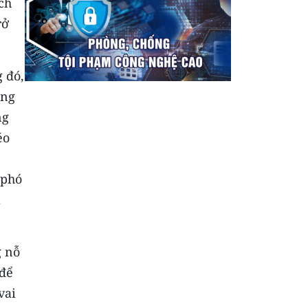
ch
rở
g đó,
ong
ng
éo
 phó
à
g nỗ
 để
vai