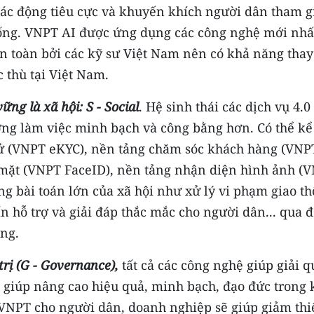
tác động tiêu cực và khuyến khích người dân tham g
sống. VNPT AI được ứng dụng các công nghệ mới nhấ
n toàn bởi các kỹ sư Việt Nam nên có khả năng thay
 thù tại Việt Nam.
ững là xã hội: S -
Social
. Hệ sinh thái các dịch vụ 4.0
ng làm việc minh bạch và công bằng hơn. Có thể kể
tử (VNPT eKYC), nền tảng chăm sóc khách hàng (VNP
mặt (VNPT FaceID), nền tảng nhận diện hình ảnh (
g bài toán lớn của xã hội như xử lý vi phạm giao th
ấn hỗ trợ và giải đáp thắc mắc cho người dân... qua 
ng.
rị (G - Governance),
tất cả các công nghệ giúp giải q
ẽ giúp nâng cao hiệu quả, minh bạch, đạo đức trong 
a VNPT cho người dân, doanh nghiệp sẽ giúp giảm thi