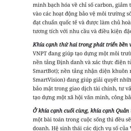
minh bạch hóa về chỉ số carbon, giảm 
vào các hoạt động bảo vệ môi trường 
đạt chuẩn quốc tế và được làm chủ hoà
tương tích với nhu cầu và điều kiện đặc
Khía cạnh thứ hai
trong phát triển bền v
VNPT đang giúp tạo dựng một môi trườ
nền tảng Định danh và xác thực điện 
SmartBot); nền tảng nhận diện khuôn 
SmartVision) đang giúp giải quyết nhữn
bảo mật trong giao dịch tài chính, tư v
tạo dựng một xã hội văn minh, công bằ
Ở khía cạnh cuối cùng, khía cạnh Quản t
một bài toán trong cuộc sống thì đều s
doanh. Hệ sinh thái các dịch vụ số củ