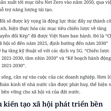
sản xuất tới mục tiêu Net Zero vào năm 2050, qua vi
hỗ trợ năng lượng tái tạo.
đổi số được kỳ vọng là động lực thúc đẩy sự thành c
nh, hiện thực hóa các mục tiêu chiến lược về tăng
huyển đổi Kép” đã được Việt Nam ban hành. Đó là “C
à xã hội số đến năm 2025, định hướng đến năm 2030”
 hạ tầng kỹ thuật số với các dịch vụ 5G. “Chiến lược
n 2021-2030, tầm nhìn 2050” và “Kế hoạch hành động
 2021-2030”.
c sống, cần sự vào cuộc của các doanh nghiệp. Hơn l
 đoàn kinh tế nhà nước cần được phát huy, thể hiện v
n bền vững cho xã hội và của đất nước.
 kiến tạo xã hội phát triển bền