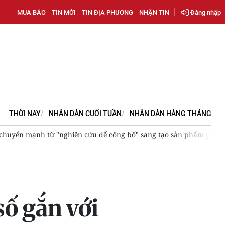
MUA BÁO
TIN MỚI
TIN ĐỊA PHƯƠNG
NHẬN TIN
Đăng nhập
THỜI NAY
NHÂN DÂN CUỐI TUẦN
NHÂN DÂN HẰNG THÁNG
yển mạnh từ "nghiên cứu để công bố" sang tạo sản phẩm phục vụ p
ố gắn với