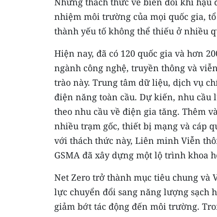
Những thách thức về biến đổi khí hậu 
nhiệm môi trường của mọi quốc gia, tổ 
thành yếu tố không thể thiếu ở nhiều q
Hiện nay, đã có 120 quốc gia và hơn 20
ngành công nghệ, truyền thông và viễn
trào này. Trung tâm dữ liệu, dịch vụ c
điện năng toàn cầu. Dự kiến, nhu cầu l
theo nhu cầu về điện gia tăng. Thêm vào
nhiều trạm gốc, thiết bị mạng và cáp qu
với thách thức này, Liên minh Viễn th
GSMA đã xây dựng một lộ trình khoa h
Net Zero trở thành mục tiêu chung và
lực chuyển đổi sang năng lượng sạch h
giảm bớt tác động đến môi trường. Tro