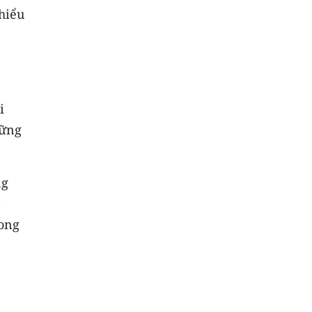
thiểu
i
vững
ng
c
hong