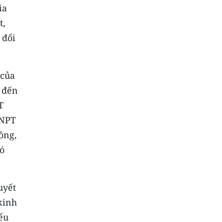
ia
t,
 đổi
 của
 đến
T
VNPT
ông,
đó
uyết
kinh
ểu