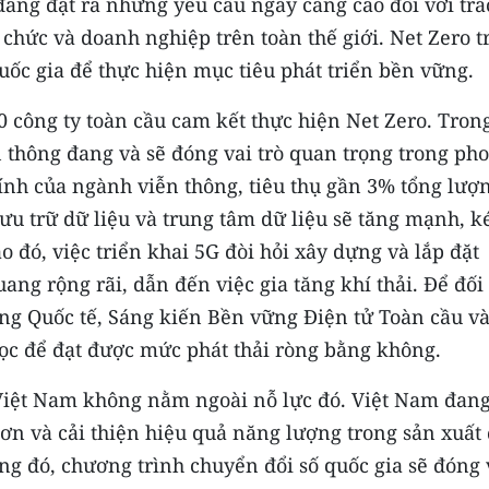
đang đặt ra những yêu cầu ngày càng cao đối với trá
chức và doanh nghiệp trên toàn thế giới. Net Zero t
uốc gia để thực hiện mục tiêu phát triển bền vững.
0 công ty toàn cầu cam kết thực hiện Net Zero. Tron
 thông đang và sẽ đóng vai trò quan trọng trong ph
hính của ngành viễn thông, tiêu thụ gần 3% tổng lượ
ưu trữ dữ liệu và trung tâm dữ liệu sẽ tăng mạnh, k
 đó, việc triển khai 5G đòi hỏi xây dựng và lắp đặt
ang rộng rãi, dẫn đến việc gia tăng khí thải. Để đối
ông Quốc tế, Sáng kiến Bền vững Điện tử Toàn cầu v
ọc để đạt được mức phát thải ròng bằng không.
 Việt Nam không nằm ngoài nỗ lực đó. Việt Nam đan
ơn và cải thiện hiệu quả năng lượng trong sản xuất
ng đó, chương trình chuyển đổi số quốc gia sẽ đóng 