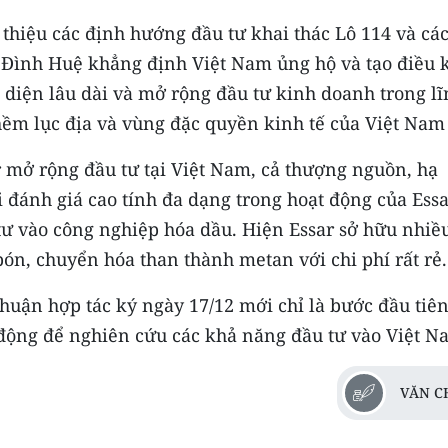
 thiệu các định hướng đầu tư khai thác Lô 114 và cá
 Đình Huệ khẳng định Việt Nam ủng hộ và tạo điều 
n diện lâu dài và mở rộng đầu tư kinh doanh trong l
thềm lục địa và vùng đặc quyền kinh tế của Việt Nam
 mở rộng đầu tư tại Việt Nam, cả thượng nguồn, hạ
i đánh giá cao tính đa dạng trong hoạt động của Essa
ư vào công nghiệp hóa dầu. Hiện Essar sở hữu nhiề
ón, chuyển hóa than thành metan với chi phí rất rẻ.
thuận hợp tác ký ngày 17/12 mới chỉ là bước đầu tiên
động để nghiên cứu các khả năng đầu tư vào Việt N
VĂN C