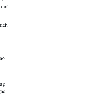
 nhớ
tịch
p
bao
ong
gas