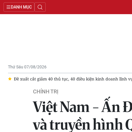
DANH MỤC
Thứ Sáu 07/08/2026
ường
Tặng thưởng Huân chương Bảo vệ Tổ quốc hạng Ba cho 
CHÍNH TRỊ
Việt Nam - Ấn Độ
và truyền hình 