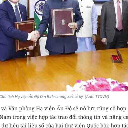
hủ tịch Hạ viện Ấn Độ Om Birla chứng kiến lễ ký. (Ảnh: TTXVN)
và Văn phòng Hạ viện Ấn Độ sẽ nỗ lực củng cố hợp 
Nam trong việc hợp tác trao đổi thông tin và nâng c
dữ liệu tài liệu số của hai thư viện Quốc hội; hợp tá