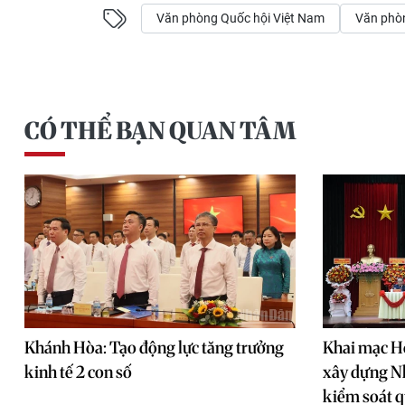
Văn phòng Quốc hội Việt Nam
Văn phòn
CÓ THỂ BẠN QUAN TÂM
Khánh Hòa: Tạo động lực tăng trưởng
Khai mạc Hộ
kinh tế 2 con số
xây dựng N
kiểm soát 