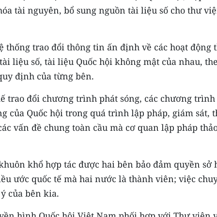
hóa tài nguyên, bổ sung nguồn tài liệu số cho thư vi
ệ thống trao đổi thông tin ấn định về các hoạt động 
tài liệu số, tài liệu Quốc hội không mật của nhau, th
 quy định của từng bên.
hế trao đổi chương trình phát sóng, các chương trình
g của Quốc hội trong quá trình lập pháp, giám sát, 
 các vấn đề chung toàn cầu mà cơ quan lập pháp thả
ng khuôn khổ hợp tác được hai bên bảo đảm quyền sở
điều ước quốc tế mà hai nước là thành viên; việc chu
ý của bên kia.
uyền hình Quốc hội Việt Nam phối hợp với Thư viện 