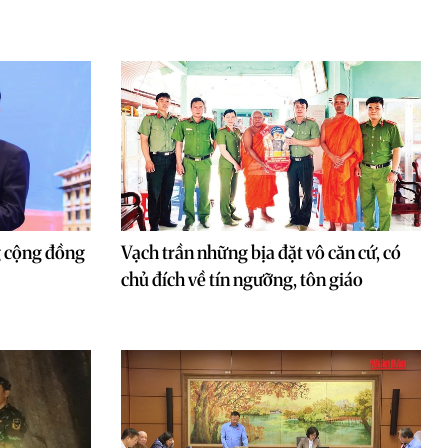
g cộng đồng
Vạch trần những bịa đặt vô căn cứ, có
chủ đích về tín ngưỡng, tôn giáo