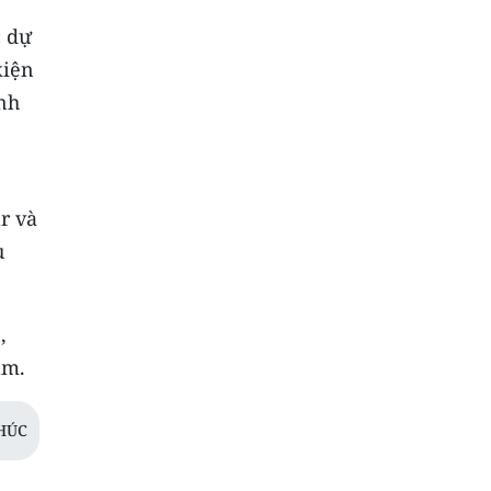
c dự
kiện
ĩnh
r và
u
,
am.
HÚC