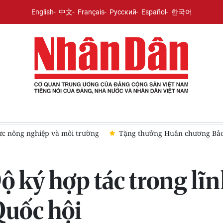
English
中文
Français
Русский
Español
한국어
Đội K73
Mở ra giai đoạn phát triển mới của quan hệ Đối tác ch
 ký hợp tác trong lĩn
Quốc hội