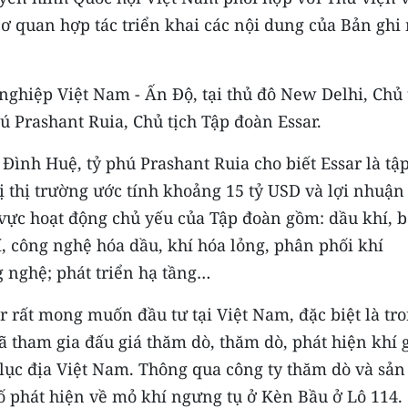
ơ quan hợp tác triển khai các nội dung của Bản ghi
ghiệp Việt Nam - Ấn Độ, tại thủ đô New Delhi, Chủ 
ú Prashant Ruia, Chủ tịch Tập đoàn Essar.
 Đình Huệ, tỷ phú Prashant Ruia cho biết Essar là tậ
ị thị trường ước tính khoảng 15 tỷ USD và lợi nhuận
vực hoạt động chủ yếu của Tập đoàn gồm: dầu khí, 
, công nghệ hóa dầu, khí hóa lỏng, phân phối khí
g nghệ; phát triển hạ tầng…
 rất mong muốn đầu tư tại Việt Nam, đặc biệt là tr
ã tham gia đấu giá thăm dò, thăm dò, phát hiện khí 
 lục địa Việt Nam. Thông qua công ty thăm dò và sản
bố phát hiện về mỏ khí ngưng tụ ở Kèn Bầu ở Lô 114.