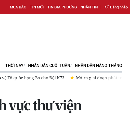
MUA BÁO
TIN MỚI
TIN ĐỊA PHƯƠNG
NHẬN TIN
Đăng nhập
THỜI NAY
NHÂN DÂN CUỐI TUẦN
NHÂN DÂN HẰNG THÁNG
iến lược toàn diện Việt Nam-Australia
Khánh Hòa: Tạo động lự
h vực thư viện