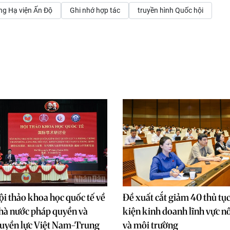
g Hạ viện Ấn Độ
Ghi nhớ hợp tác
truyền hình Quốc hội
i thảo khoa học quốc tế về
Đề xuất cắt giảm 40 thủ tục
hà nước pháp quyền và
kiện kinh doanh lĩnh vực n
quyền lực Việt Nam-Trung
và môi trường