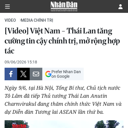
VIDEO
MEDIA CHÍNH TRỊ
[Video] Việt Nam - Thái Lan tăng
CHÍNH TRỊ
cường tin cậy chính trị, mở rộng hợp
tác
KINH TẾ
09/06/2026 15:18
VĂN HÓA
Prefer Nhan Dan
on Google
XÃ HỘI
Ngày 9/6, tại Hà Nội, Tổng Bí thư, Chủ tịch nước
PHÁP LUẬT
Tô Lâm đã tiếp Thủ tướng Thái Lan Anutin
Charnvirakul đang thăm chính thức Việt Nam và
DU LỊCH
dự Diễn đàn Tương lai ASEAN lần thứ ba.
THẾ GIỚI