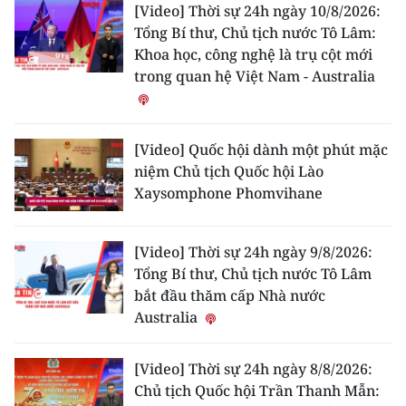
[Video] Thời sự 24h ngày 10/8/2026:
Tổng Bí thư, Chủ tịch nước Tô Lâm:
CHUYÊN ĐỀ
Khoa học, công nghệ là trụ cột mới
trong quan hệ Việt Nam - Australia
CÁC CHUYÊN TRANG
VỀ BÁO NHÂN DÂN
[Video] Quốc hội dành một phút mặc
niệm Chủ tịch Quốc hội Lào
THỜI NAY
Xaysomphone Phomvihane
NHÂN DÂN CUỐI TUẦN
[Video] Thời sự 24h ngày 9/8/2026:
NHÂN DÂN HẰNG THÁNG
Tổng Bí thư, Chủ tịch nước Tô Lâm
bắt đầu thăm cấp Nhà nước
MUA BÁO
Australia
ĐỌC BÁO IN
[Video] Thời sự 24h ngày 8/8/2026:
Chủ tịch Quốc hội Trần Thanh Mẫn: