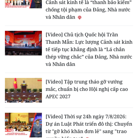
Cảnh sát kinh tế là “thanh bảo kiếm”
ENGLISH
chống tội phạm của Đảng, Nhà nước
và Nhân dân
中文
FRANÇAIS
[Video] Chủ tịch Quốc hội Trần
Thanh Mẫn: Lực lượng Cảnh sát kinh
РУССКИЙ
tế tiếp tục khẳng định là “Lá chắn
thép vững chắc” của Đảng, Nhà nước
ESPAÑOL
và Nhân dân
한국어
[Video] Tập trung tháo gỡ vướng
mắc, chuẩn bị cho Hội nghị cấp cao
APEC 2027
[Video] Thời sự 24h ngày 7/8/2026:
Dự án Luật Phát triển đô thị: Chuyển
từ "gỡ khó khăn đơn lẻ" sang "trao