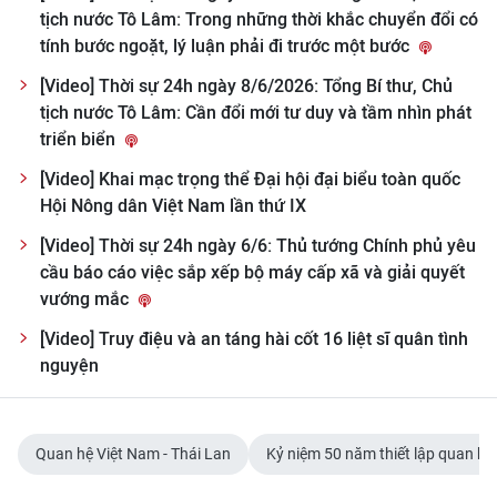
Media Pháp luật
tịch nước Tô Lâm: Trong những thời khắc chuyển đổi có
tính bước ngoặt, lý luận phải đi trước một bước
Media Du lịch
[Video] Thời sự 24h ngày 8/6/2026: Tổng Bí thư, Chủ
Media Thế giới
tịch nước Tô Lâm: Cần đổi mới tư duy và tầm nhìn phát
triển biển
Media Thể thao
[Video] Khai mạc trọng thể Đại hội đại biểu toàn quốc
Media Giáo dục
Hội Nông dân Việt Nam lần thứ IX
[Video] Thời sự 24h ngày 6/6: Thủ tướng Chính phủ yêu
Media Y tế
cầu báo cáo việc sắp xếp bộ máy cấp xã và giải quyết
vướng mắc
Media Khoa học - Công nghệ
[Video] Truy điệu và an táng hài cốt 16 liệt sĩ quân tình
Media Môi trường
nguyện
Ảnh
Infographic
Quan hệ Việt Nam - Thái Lan
Kỷ niệm 50 năm thiết lập quan hệ