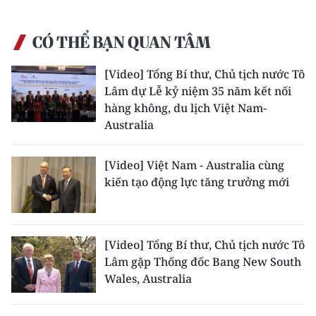
TIN MỚI
CÓ THỂ BẠN QUAN TÂM
TIN ĐỊA PHƯƠNG
[Video] Tổng Bí thư, Chủ tịch nước Tô
Trung du và miền núi phía Bắc
Lâm dự Lễ kỷ niệm 35 năm kết nối
hàng không, du lịch Việt Nam-
Đồng bằng sông Hồng
Australia
Bắc Trung Bộ
[Video] Việt Nam - Australia cùng
Duyên hải Nam Trung Bộ và Tây
kiến tạo động lực tăng trưởng mới
Nguyên
Đông Nam Bộ
[Video] Tổng Bí thư, Chủ tịch nước Tô
Đồng bằng sông Cửu Long
Lâm gặp Thống đốc Bang New South
Wales, Australia
Chuyên trang Hà Nội
Chuyên trang TP. Hồ Chí Minh