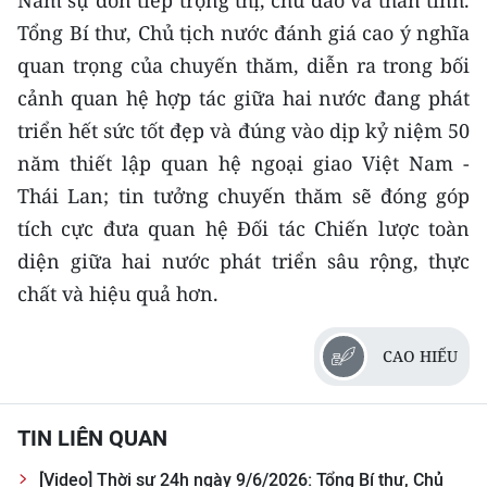
Nam sự đón tiếp trọng thị, chu đáo và thân tình.
CHƯƠNG TRÌNH OCOP - MỖI XÃ
Tổng Bí thư, Chủ tịch nước đánh giá cao ý nghĩa
MỘT SẢN PHẨM
quan trọng của chuyến thăm, diễn ra trong bối
cảnh quan hệ hợp tác giữa hai nước đang phát
RADIO
triển hết sức tốt đẹp và đúng vào dịp kỷ niệm 50
MEDIA CENTER
năm thiết lập quan hệ ngoại giao Việt Nam -
Thái Lan; tin tưởng chuyến thăm sẽ đóng góp
E-Magazine
tích cực đưa quan hệ Đối tác Chiến lược toàn
Video
diện giữa hai nước phát triển sâu rộng, thực
chất và hiệu quả hơn.
Media Chính trị
Media Kinh tế
CAO HIẾU
Media Văn hóa
TIN LIÊN QUAN
Media Xã hội
[Video] Thời sự 24h ngày 9/6/2026: Tổng Bí thư, Chủ