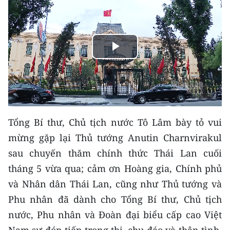
THỂ THAO
GIÁO DỤC
Play
Y TẾ
Video
KHOA HỌC - CÔNG NGHỆ
MÔI TRƯỜNG
Tổng Bí thư, Chủ tịch nước Tô Lâm bày tỏ vui
BẠN ĐỌC
mừng gặp lại Thủ tướng Anutin Charnvirakul
sau chuyến thăm chính thức Thái Lan cuối
KIỂM CHỨNG THÔNG TIN
tháng 5 vừa qua; cảm ơn Hoàng gia, Chính phủ
và Nhân dân Thái Lan, cũng như Thủ tướng và
TRI THỨC CHUYÊN SÂU
Phu nhân đã dành cho Tổng Bí thư, Chủ tịch
54 DÂN TỘC VIỆT NAM
nước, Phu nhân và Đoàn đại biểu cấp cao Việt