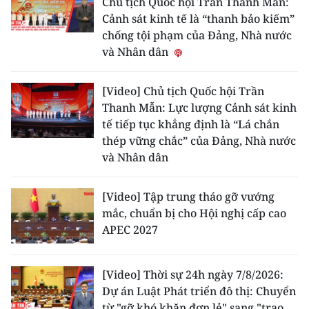
Chủ tịch Quốc hội Trần Thanh Mẫn:
TIN MỚI
Cảnh sát kinh tế là “thanh bảo kiếm”
chống tội phạm của Đảng, Nhà nước
TIN ĐỊA PHƯƠNG
và Nhân dân
Trung du và miền núi phía Bắc
[Video] Chủ tịch Quốc hội Trần
Thanh Mẫn: Lực lượng Cảnh sát kinh
Đồng bằng sông Hồng
tế tiếp tục khẳng định là “Lá chắn
Bắc Trung Bộ
thép vững chắc” của Đảng, Nhà nước
và Nhân dân
Duyên hải Nam Trung Bộ và Tây
Nguyên
[Video] Tập trung tháo gỡ vướng
mắc, chuẩn bị cho Hội nghị cấp cao
Đông Nam Bộ
APEC 2027
Đồng bằng sông Cửu Long
[Video] Thời sự 24h ngày 7/8/2026:
Chuyên trang Hà Nội
Dự án Luật Phát triển đô thị: Chuyển
Chuyên trang TP. Hồ Chí Minh
từ "gỡ khó khăn đơn lẻ" sang "trao