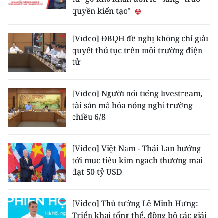
quyền kiến tạo"
CHUYÊN ĐỀ
[Video] ĐBQH đề nghị không chỉ giải
CÁC CHUYÊN TRANG
quyết thủ tục trên môi trường điện
tử
VỀ BÁO NHÂN DÂN
[Video] Người nổi tiếng livestream,
THỜI NAY
tài sản mã hóa nóng nghị trường
chiều 6/8
NHÂN DÂN CUỐI TUẦN
NHÂN DÂN HẰNG THÁNG
[Video] Việt Nam - Thái Lan hướng
tới mục tiêu kim ngạch thương mại
MUA BÁO
đạt 50 tỷ USD
ĐỌC BÁO IN
[Video] Thủ tướng Lê Minh Hưng:
Triển khai tổng thể, đồng bộ các giải