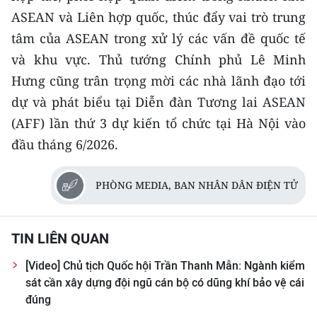
CHƯƠNG TRÌNH OCOP - MỖI XÃ
ASEAN và Liên hợp quốc, thúc đẩy vai trò trung
MỘT SẢN PHẨM
tâm của ASEAN trong xử lý các vấn đề quốc tế
và khu vực. Thủ tướng Chính phủ Lê Minh
RADIO
Hưng cũng trân trọng mời các nhà lãnh đạo tới
dự và phát biểu tại Diễn đàn Tương lai ASEAN
MEDIA CENTER
(AFF) lần thứ 3 dự kiến tổ chức tại Hà Nội vào
E-Magazine
đầu tháng 6/2026.
Video
PHÒNG MEDIA, BAN NHÂN DÂN ĐIỆN TỬ
Media Chính trị
Media Kinh tế
TIN LIÊN QUAN
Media Văn hóa
[Video] Chủ tịch Quốc hội Trần Thanh Mẫn: Ngành kiểm
sát cần xây dựng đội ngũ cán bộ có dũng khí bảo vệ cái
Media Xã hội
đúng