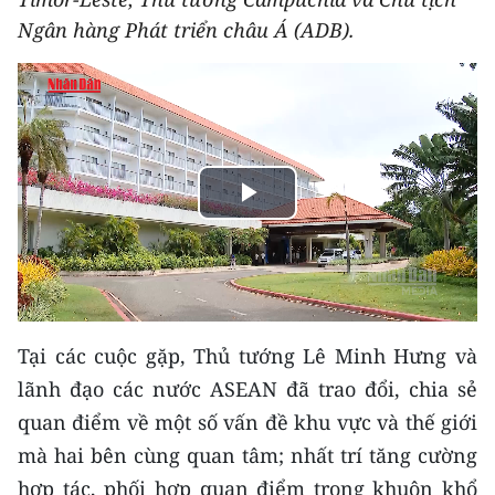
THỂ THAO
Ngân hàng Phát triển châu Á (ADB).
GIÁO DỤC
Y TẾ
KHOA HỌC - CÔNG NGHỆ
Play
MÔI TRƯỜNG
Video
BẠN ĐỌC
KIỂM CHỨNG THÔNG TIN
Tại các cuộc gặp, Thủ tướng Lê Minh Hưng và
lãnh đạo các nước ASEAN đã trao đổi, chia sẻ
TRI THỨC CHUYÊN SÂU
quan điểm về một số vấn đề khu vực và thế giới
54 DÂN TỘC VIỆT NAM
mà hai bên cùng quan tâm; nhất trí tăng cường
hợp tác, phối hợp quan điểm trong khuôn khổ