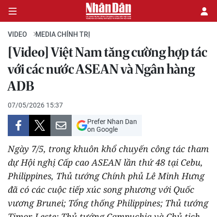
VIDEO
MEDIA CHÍNH TRỊ
[Video] Việt Nam tăng cường hợp tác
CHÍNH TRỊ
với các nước ASEAN và Ngân hàng
ADB
KINH TẾ
07/05/2026 15:37
VĂN HÓA
Prefer Nhan Dan
on Google
XÃ HỘI
Ngày 7/5, trong khuôn khổ chuyến công tác tham
PHÁP LUẬT
dự Hội nghị Cấp cao ASEAN lần thứ 48 tại Cebu,
Philippines, Thủ tướng Chính phủ Lê Minh Hưng
DU LỊCH
đã có các cuộc tiếp xúc song phương với Quốc
vương Brunei; Tổng thống Philippines; Thủ tướng
THẾ GIỚI
Timor-Leste; Thủ tướng Campuchia và Chủ tịch