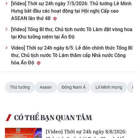
Media Pháp luật
[Video] Thời sự 24h ngày 7/5/2026: Thủ tướng Lê Minh
Hưng bắt đầu các hoạt động tại Hội nghị Cấp cao
Media Du lịch
ASEAN lần thứ 48
Media Thế giới
[Video] Tổng Bí thư, Chủ tịch nước Tô Lâm đặt vòng hoa
tại Khu tưởng niệm tại Ấn Độ
Media Thể thao
Video] Thời sự 24h ngày 6/5: Lễ đón chính thức Tổng Bí
thư, Chủ tịch nước Tô Lâm thăm cấp Nhà nước Cộng
Media Giáo dục
hòa Ấn Độ
Media Y tế
Media Khoa học - Công nghệ
Thủ tướng
Asean
Đông Nam Á
Lê Minh Hưng
nh
Media Môi trường
Ảnh
CÓ THỂ BẠN QUAN TÂM
Infographic
[Video] Thời sự 24h ngày 8/8/2026: