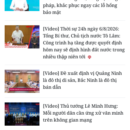
ENGLISH
pháp, khắc phục ngay các lỗ hổng
bảo mật
中文
[Video] Thời sự 24h ngày 6/8/2026:
FRANÇAIS
Tổng Bí thư, Chủ tịch nước Tô Lâm:
Công trình hạ tầng được quyết định
РУССКИЙ
hôm nay sẽ định hình đất nước trong
nhiều thập niên tới
ESPAÑOL
[Video] Đề xuất định vị Quảng Ninh
한국어
là đô thị di sản, Bắc Ninh là đô thị
bán dẫn
[Video] Thủ tướng Lê Minh Hưng:
Mỗi người dân cần ứng xử văn minh
trên không gian mạng