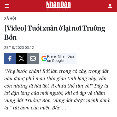
XÃ HỘI
[Video] Tuổi xuân ở lại nơi Truông
CHÍNH TRỊ
Bồn
KINH TẾ
28/10/2023 03:12
Prefer Nhan Dan
VĂN HÓA
on Google
“Nhẹ bước chân! Bởi lẫn trong cỏ cây, trong đất
XÃ HỘI
nâu đang phủ màu thời gian tĩnh lặng này, vẫn
còn những di hài liệt sĩ chưa thể tìm về!” Đây là
PHÁP LUẬT
lời dặn lòng của mỗi người, khi có dịp về thăm
DU LỊCH
vùng đất Truông Bồn, vùng đất được mệnh danh
là “ túi bom của miền Bắc”…
THẾ GIỚI