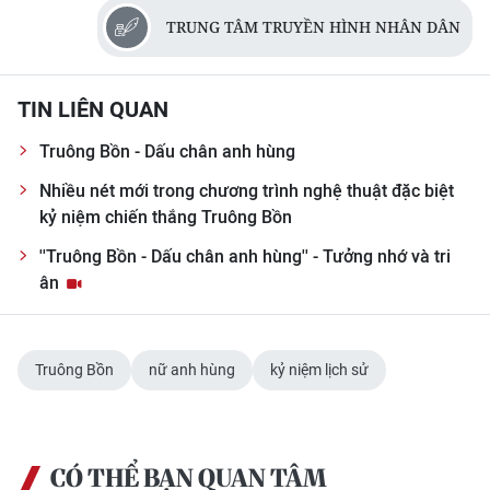
TIN MỚI
TRUNG TÂM TRUYỀN HÌNH NHÂN DÂN
TIN ĐỊA PHƯƠNG
TIN LIÊN QUAN
Trung du và miền núi phía Bắc
Truông Bồn - Dấu chân anh hùng
Đồng bằng sông Hồng
Nhiều nét mới trong chương trình nghệ thuật đặc biệt
kỷ niệm chiến thắng Truông Bồn
Bắc Trung Bộ
''Truông Bồn - Dấu chân anh hùng'' - Tưởng nhớ và tri
Duyên hải Nam Trung Bộ và Tây
ân
Nguyên
Đông Nam Bộ
Truông Bồn
nữ anh hùng
kỷ niệm lịch sử
Đồng bằng sông Cửu Long
Chuyên trang Hà Nội
CÓ THỂ BẠN QUAN TÂM
Chuyên trang TP. Hồ Chí Minh