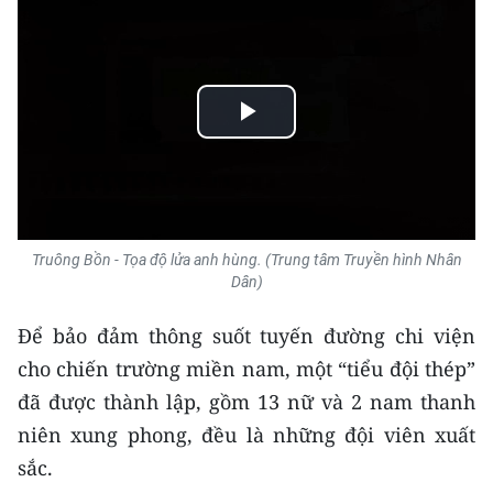
CHƯƠNG TRÌNH OCOP - MỖI XÃ
MỘT SẢN PHẨM
RADIO
Play
MEDIA CENTER
Video
E-Magazine
Video
Truông Bồn - Tọa độ lửa anh hùng. (Trung tâm Truyền hình Nhân
Dân)
Media Chính trị
Để bảo đảm thông suốt tuyến đường chi viện
Media Kinh tế
cho chiến trường miền nam, một “tiểu đội thép”
đã được thành lập, gồm 13 nữ và 2 nam thanh
Media Văn hóa
niên xung phong, đều là những đội viên xuất
Media Xã hội
sắc.