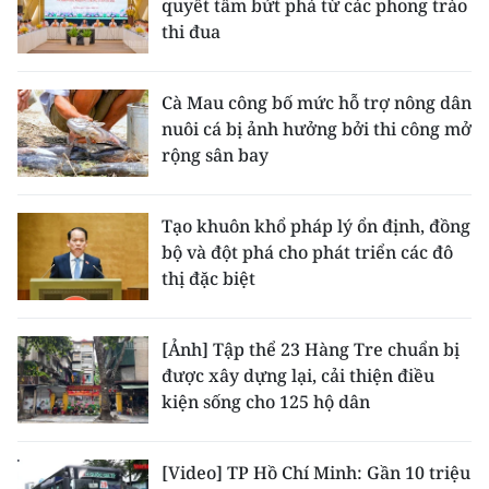
quyết tâm bứt phá từ các phong trào
thi đua
Cà Mau công bố mức hỗ trợ nông dân
nuôi cá bị ảnh hưởng bởi thi công mở
rộng sân bay
Tạo khuôn khổ pháp lý ổn định, đồng
bộ và đột phá cho phát triển các đô
thị đặc biệt
[Ảnh] Tập thể 23 Hàng Tre chuẩn bị
được xây dựng lại, cải thiện điều
kiện sống cho 125 hộ dân
[Video] TP Hồ Chí Minh: Gần 10 triệu