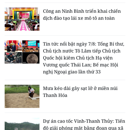
ENGLISH
Công an Ninh Bình triển khai chiến
中文
dịch đào tạo lái xe mô tô an toàn
FRANÇAIS
Tin tức nổi bật ngày 7/8: Tổng Bí thư,
РУССКИЙ
Chủ tịch nước Tô Lâm tiếp Chủ tịch
Quốc hội kiêm Chủ tịch Hạ viện
ESPAÑOL
Vương quốc Thái Lan; Bế mạc Hội
nghị Ngoại giao lần thứ 33
한국어
Mưa kéo dài gây sạt lở ở miền núi
Thanh Hóa
Dự án cao tốc Vinh-Thanh Thủy: Tiến
độ giải phóng mặt bằng đoạn qua xã