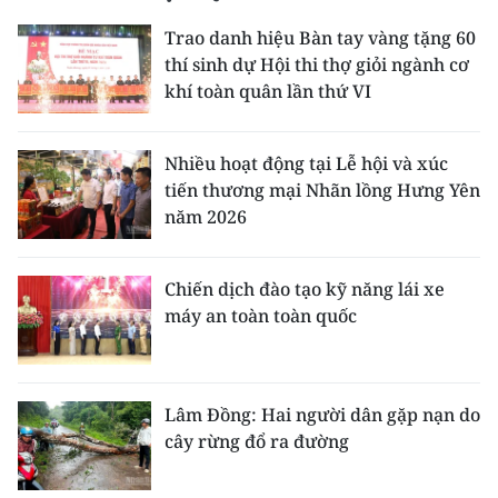
Trao danh hiệu Bàn tay vàng tặng 60
CHUYÊN ĐỀ
thí sinh dự Hội thi thợ giỏi ngành cơ
khí toàn quân lần thứ VI
CÁC CHUYÊN TRANG
Nhiều hoạt động tại Lễ hội và xúc
VỀ BÁO NHÂN DÂN
tiến thương mại Nhãn lồng Hưng Yên
năm 2026
THỜI NAY
NHÂN DÂN CUỐI TUẦN
Chiến dịch đào tạo kỹ năng lái xe
máy an toàn toàn quốc
NHÂN DÂN HẰNG THÁNG
MUA BÁO
Lâm Đồng: Hai người dân gặp nạn do
ĐỌC BÁO IN
cây rừng đổ ra đường