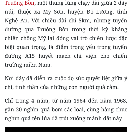
Truông Bồn
, một thung lũng chạy dài giữa 2 dãy
THỂ THAO
núi, thuộc xã Mỹ Sơn, huyện Đô Lương, tỉnh
Nghệ An. Với chiều dài chỉ 5km, nhưng tuyến
GIÁO DỤC
đường qua Truông Bồn trong thời kỳ kháng
Y TẾ
chiến chống Mỹ lại đóng vai trò chiến lược đặc
biệt quan trọng, là điểm trọng yếu trong tuyến
KHOA HỌC - CÔNG NGHỆ
đường A15 huyết mạch chi viện cho chiến
MÔI TRƯỜNG
trường miền Nam.
Nơi đây đã diễn ra cuộc đọ sức quyết liệt giữa ý
BẠN ĐỌC
chí, tinh thần của những con người quả cảm.
KIỂM CHỨNG THÔNG TIN
Chỉ trong 4 năm, từ năm 1964 đến năm 1968,
TRI THỨC CHUYÊN SÂU
gần 20 nghìn quả bom các loại, cùng hàng chục
nghìn quả tên lửa đã trút xuống mảnh đất này.
54 DÂN TỘC VIỆT NAM