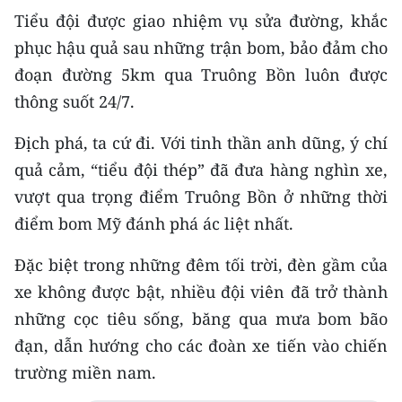
Media Pháp luật
Tiểu đội được giao nhiệm vụ sửa đường, khắc
phục hậu quả sau những trận bom, bảo đảm cho
Media Du lịch
đoạn đường 5km qua Truông Bồn luôn được
Media Thế giới
thông suốt 24/7.
Media Thể thao
Địch phá, ta cứ đi. Với tinh thần anh dũng, ý chí
Media Giáo dục
quả cảm, “tiểu đội thép” đã đưa hàng nghìn xe,
vượt qua trọng điểm Truông Bồn ở những thời
Media Y tế
điểm bom Mỹ đánh phá ác liệt nhất.
Media Khoa học - Công nghệ
Đặc biệt trong những đêm tối trời, đèn gầm của
Media Môi trường
xe không được bật, nhiều đội viên đã trở thành
những cọc tiêu sống, băng qua mưa bom bão
Ảnh
đạn, dẫn hướng cho các đoàn xe tiến vào chiến
Infographic
trường miền nam.