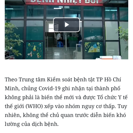
THỂ THAO
GIÁO DỤC
Play
Y TẾ
Video
KHOA HỌC - CÔNG NGHỆ
MÔI TRƯỜNG
BẠN ĐỌC
Theo Trung tâm Kiểm soát bệnh tật TP Hồ Chí
Minh, chủng Covid-19 ghi nhận tại thành phố
KIỂM CHỨNG THÔNG TIN
không phải là biến thể mới và được Tổ chức Y tế
thế giới (WHO) xếp vào nhóm nguy cơ thấp. Tuy
TRI THỨC CHUYÊN SÂU
nhiên, không thể chủ quan trước diễn biến khó
54 DÂN TỘC VIỆT NAM
lường của dịch bệnh.