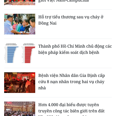
giới Việt Nam-Campuchia
ENGLISH
中文
Hỗ trợ tiểu thương sau vụ cháy ở
Đồng Nai
FRANÇAIS
РУССКИЙ
Thành phố Hồ Chí Minh chủ động các
biện pháp kiểm soát dịch bệnh
ESPAÑOL
한국어
Bệnh viện Nhân dân Gia Định cấp
cứu 8 nạn nhân trong hai vụ cháy
nhà
Hơn 4.000 đại biểu được tuyên
truyền công tác biên giới trên đất