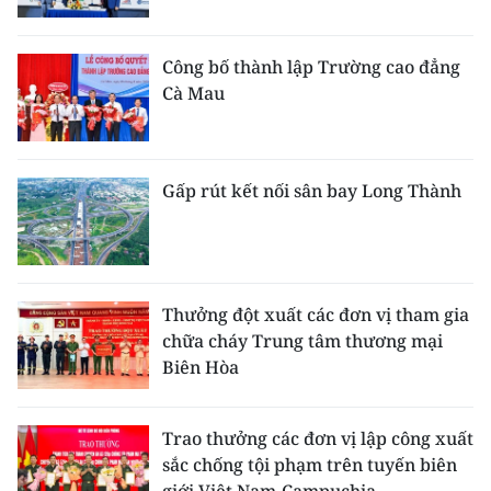
CHUYÊN ĐỀ
Công bố thành lập Trường cao đẳng
Cà Mau
CÁC CHUYÊN TRANG
VỀ BÁO NHÂN DÂN
Gấp rút kết nối sân bay Long Thành
THỜI NAY
NHÂN DÂN CUỐI TUẦN
Thưởng đột xuất các đơn vị tham gia
NHÂN DÂN HẰNG THÁNG
chữa cháy Trung tâm thương mại
Biên Hòa
MUA BÁO
ĐỌC BÁO IN
Trao thưởng các đơn vị lập công xuất
sắc chống tội phạm trên tuyến biên