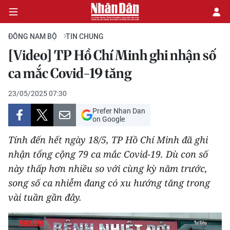
ĐÔNG NAM BỘ
TIN CHUNG
[Video] TP Hồ Chí Minh ghi nhận số
CHÍNH TRỊ
ca mắc Covid-19 tăng
KINH TẾ
23/05/2025 07:30
Prefer Nhan Dan
VĂN HÓA
on Google
Tính đến hết ngày 18/5, TP Hồ Chí Minh đã ghi
XÃ HỘI
nhận tổng cộng 79 ca mắc Covid-19. Dù con số
này thấp hơn nhiều so với cùng kỳ năm trước,
PHÁP LUẬT
song số ca nhiễm đang có xu hướng tăng trong
DU LỊCH
vài tuần gần đây.
THẾ GIỚI