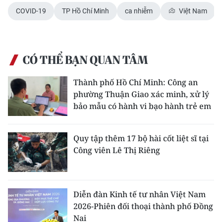
Media Pháp luật
COVID-19
TP Hồ Chí Minh
ca nhiễm
Việt Nam
Media Du lịch
Media Thế giới
CÓ THỂ BẠN QUAN TÂM
Media Thể thao
Thành phố Hồ Chí Minh: Công an
Media Giáo dục
phường Thuận Giao xác minh, xử lý
bảo mẫu có hành vi bạo hành trẻ em
Media Y tế
Media Khoa học - Công nghệ
Quy tập thêm 17 bộ hài cốt liệt sĩ tại
Công viên Lê Thị Riêng
Media Môi trường
Ảnh
Diễn đàn Kinh tế tư nhân Việt Nam
Infographic
2026-Phiên đối thoại thành phố Đồng
Nai