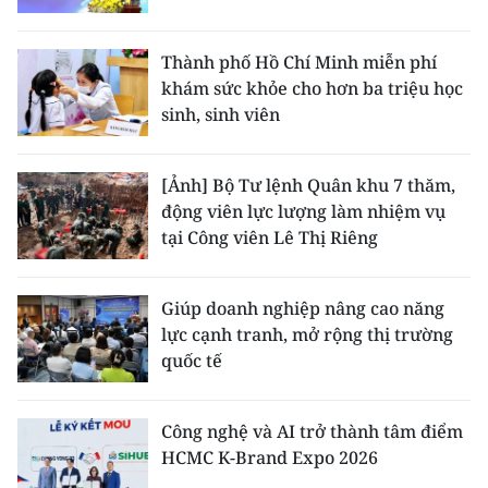
TIN MỚI
Thành phố Hồ Chí Minh miễn phí
TIN ĐỊA PHƯƠNG
khám sức khỏe cho hơn ba triệu học
sinh, sinh viên
Trung du và miền núi phía Bắc
Đồng bằng sông Hồng
[Ảnh] Bộ Tư lệnh Quân khu 7 thăm,
động viên lực lượng làm nhiệm vụ
Bắc Trung Bộ
tại Công viên Lê Thị Riêng
Duyên hải Nam Trung Bộ và Tây
Nguyên
Giúp doanh nghiệp nâng cao năng
lực cạnh tranh, mở rộng thị trường
Đông Nam Bộ
quốc tế
Đồng bằng sông Cửu Long
Công nghệ và AI trở thành tâm điểm
Chuyên trang Hà Nội
HCMC K-Brand Expo 2026
Chuyên trang TP. Hồ Chí Minh