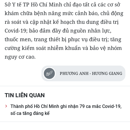
CHƯƠNG TRÌNH OCOP - MỖI XÃ
Sở Y tế TP Hồ Chí Minh chỉ đạo tất cả các cơ sở
MỘT SẢN PHẨM
khám chữa bệnh nâng mức cảnh báo, chủ động
rà soát và cập nhật kế hoạch thu dung điều trị
RADIO
Covid-19; bảo đảm đầy đủ nguồn nhân lực,
thuốc men, trang thiết bị phục vụ điều trị; tăng
MEDIA CENTER
cường kiểm soát nhiễm khuẩn và bảo vệ nhóm
E-Magazine
nguy cơ cao.
Video
PHƯƠNG ANH - HƯƠNG GIANG
Media Chính trị
Media Kinh tế
TIN LIÊN QUAN
Media Văn hóa
Thành phố Hồ Chí Minh ghi nhận 79 ca mắc Covid-19,
số ca tăng đáng kể
Media Xã hội