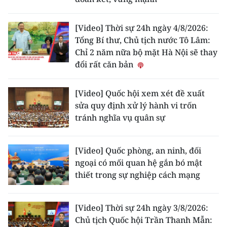
ENGLISH
[Video] Thời sự 24h ngày 4/8/2026:
中文
Tổng Bí thư, Chủ tịch nước Tô Lâm:
Chỉ 2 năm nữa bộ mặt Hà Nội sẽ thay
FRANÇAIS
đổi rất căn bản
РУССКИЙ
[Video] Quốc hội xem xét đề xuất
ESPAÑOL
sửa quy định xử lý hành vi trốn
tránh nghĩa vụ quân sự
한국어
[Video] Quốc phòng, an ninh, đối
ngoại có mối quan hệ gắn bó mật
thiết trong sự nghiệp cách mạng
[Video] Thời sự 24h ngày 3/8/2026:
Chủ tịch Quốc hội Trần Thanh Mẫn: