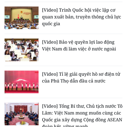
[Video] Trình Quốc hội việc lập cơ
CHUYÊN ĐỀ
quan xuất bản, truyền thông chủ lực
quốc gia
CÁC CHUYÊN TRANG
[Video] Bảo vệ quyền lợi lao động
VỀ BÁO NHÂN DÂN
Việt Nam đi làm việc ở nước ngoài
THỜI NAY
NHÂN DÂN CUỐI TUẦN
[Video] Tỉ lệ giải quyết hồ sơ điện tử
của Phú Thọ dẫn đầu cả nước
NHÂN DÂN HẰNG THÁNG
MUA BÁO
[Video] Tổng Bí thư, Chủ tịch nước Tô
ĐỌC BÁO IN
Lâm: Việt Nam mong muốn cùng các
Quốc gia xây dựng Cộng đồng ASEAN
đoàn kết, vững mạnh