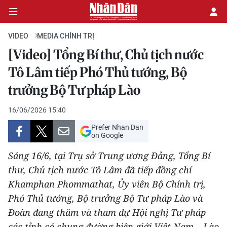
VIDEO
MEDIA CHÍNH TRỊ
[Video] Tổng Bí thư, Chủ tịch nước
CHÍNH TRỊ
Tô Lâm tiếp Phó Thủ tướng, Bộ
trưởng Bộ Tư pháp Lào
KINH TẾ
16/06/2026 15:40
VĂN HÓA
Prefer Nhan Dan
on Google
XÃ HỘI
Sáng 16/6, tại Trụ sở Trung ương Đảng, Tổng Bí
PHÁP LUẬT
thư, Chủ tịch nước Tô Lâm đã tiếp đồng chí
Khamphan Phommathat, Ủy viên Bộ Chính trị,
DU LỊCH
Phó Thủ tướng, Bộ trưởng Bộ Tư pháp Lào và
Đoàn đang thăm và tham dự Hội nghị Tư pháp
THẾ GIỚI
các tỉnh có chung đường biên giới Việt Nam – Lào