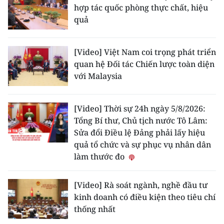
hợp tác quốc phòng thực chất, hiệu
TIN MỚI
quả
TIN ĐỊA PHƯƠNG
[Video] Việt Nam coi trọng phát triển
Trung du và miền núi phía Bắc
quan hệ Đối tác Chiến lược toàn diện
với Malaysia
Đồng bằng sông Hồng
Bắc Trung Bộ
[Video] Thời sự 24h ngày 5/8/2026:
Tổng Bí thư, Chủ tịch nước Tô Lâm:
Duyên hải Nam Trung Bộ và Tây
Sửa đổi Điều lệ Đảng phải lấy hiệu
Nguyên
quả tổ chức và sự phục vụ nhân dân
Đông Nam Bộ
làm thước đo
Đồng bằng sông Cửu Long
[Video] Rà soát ngành, nghề đầu tư
kinh doanh có điều kiện theo tiêu chí
Chuyên trang Hà Nội
thống nhất
Chuyên trang TP. Hồ Chí Minh