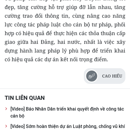
CHƯƠNG TRÌNH OCOP - MỖI XÃ
đẹp, tăng cường hỗ trợ giúp đỡ lẫn nhau, tăng
MỘT SẢN PHẨM
cường trao đổi thông tin, cùng nâng cao năng
lực công tác pháp luật cho cán bộ tư pháp, phối
RADIO
hợp có hiệu quả để thực hiện các thỏa thuận cấp
giao giữa hai Đảng, hai nước, nhất là việc xây
MEDIA CENTER
dựng hành lang pháp lý phù hợp để triển khai
E-Magazine
có hiệu quả các dự án kết nối trọng điểm.
Video
CAO HIẾU
Media Chính trị
Media Kinh tế
TIN LIÊN QUAN
Media Văn hóa
[Video] Báo Nhân Dân triển khai quyết định về công tác
cán bộ
Media Xã hội
[Video] Sớm hoàn thiện dự án Luật phòng, chống vũ khí