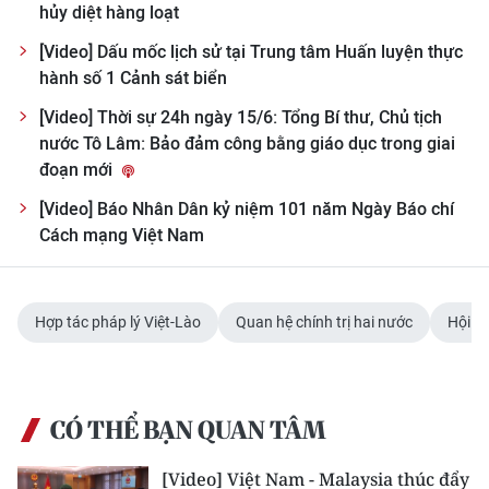
Media Pháp luật
hủy diệt hàng loạt
[Video] Dấu mốc lịch sử tại Trung tâm Huấn luyện thực
Media Du lịch
hành số 1 Cảnh sát biển
Media Thế giới
[Video] Thời sự 24h ngày 15/6: Tổng Bí thư, Chủ tịch
nước Tô Lâm: Bảo đảm công bằng giáo dục trong giai
Media Thể thao
đoạn mới
Media Giáo dục
[Video] Báo Nhân Dân kỷ niệm 101 năm Ngày Báo chí
Cách mạng Việt Nam
Media Y tế
Media Khoa học - Công nghệ
Hợp tác pháp lý Việt-Lào
Quan hệ chính trị hai nước
Hội ng
Media Môi trường
Ảnh
CÓ THỂ BẠN QUAN TÂM
Infographic
[Video] Việt Nam - Malaysia thúc đẩy