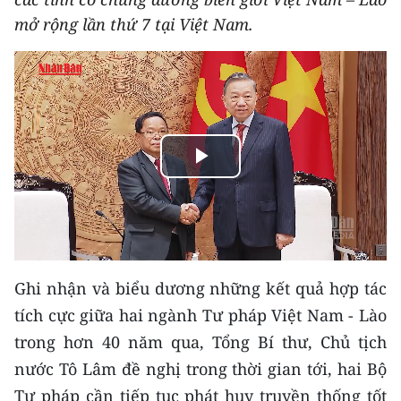
THỂ THAO
mở rộng lần thứ 7 tại Việt Nam.
GIÁO DỤC
Y TẾ
KHOA HỌC - CÔNG NGHỆ
Play
MÔI TRƯỜNG
Video
BẠN ĐỌC
KIỂM CHỨNG THÔNG TIN
Ghi nhận và biểu dương những kết quả hợp tác
tích cực giữa hai ngành Tư pháp Việt Nam - Lào
TRI THỨC CHUYÊN SÂU
trong hơn 40 năm qua, Tổng Bí thư, Chủ tịch
54 DÂN TỘC VIỆT NAM
nước Tô Lâm đề nghị trong thời gian tới, hai Bộ
Tư pháp cần tiếp tục phát huy truyền thống tốt