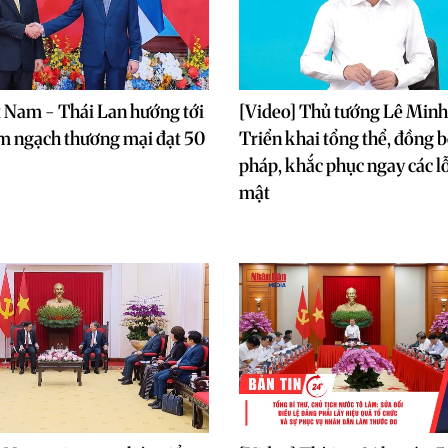
t Nam - Thái Lan hướng tới
[Video] Thủ tướng Lê Min
m ngạch thương mại đạt 50
Triển khai tổng thể, đồng b
pháp, khắc phục ngay các l
mật