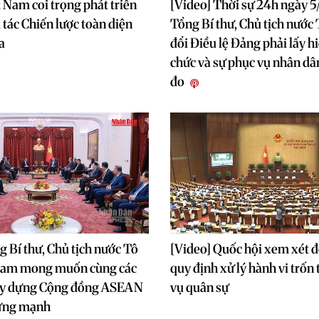
t Nam coi trọng phát triển
[Video] Thời sự 24h ngày 5
 tác Chiến lược toàn diện
Tổng Bí thư, Chủ tịch nước
a
đổi Điều lệ Đảng phải lấy h
chức và sự phục vụ nhân dâ
đo
g Bí thư, Chủ tịch nước Tô
[Video] Quốc hội xem xét đ
Nam mong muốn cùng các
quy định xử lý hành vi trốn
ây dựng Cộng đồng ASEAN
vụ quân sự
vững mạnh