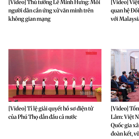
[Video] Thủ tướng Lê Minh Hưng: Mỗi
[Video] Việ
người dân cần ứng xử văn minh trên
quan hệ Đối
không gian mạng
với Malaysi
[Video] Tỉ lệ giải quyết hồ sơ điện tử
[Video] Tổn
của Phú Thọ dẫn đầu cả nước
Lâm: Việt 
Quốc gia x
đoàn kết, 