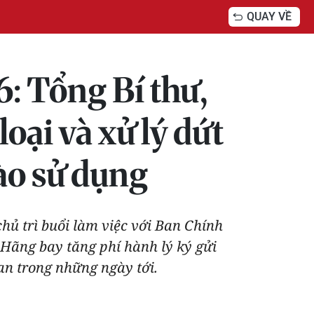
QUAY VỀ
: Tổng Bí thư,
oại và xử lý dứt
ào sử dụng
chủ trì buổi làm việc với Ban Chính
 Hãng bay tăng phí hành lý ký gửi
an trong những ngày tới.