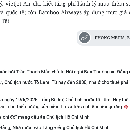
lý, Vietjet Air cho biết tăng phí hành lý mua thêm s
và quốc tế; còn Bamboo Airways áp dụng mức giá c
 Tết
PHÒNG MEDIA, 
Quốc hội Trần Thanh Mẫn chủ trì Hội nghị Ban Thường vụ Đảng 
hư, Chủ tịch nước Tô Lâm: Từ nay đến 2030, nhà ở cho thuê phải
4h ngày 19/5/2026: Tổng Bí thư, Chủ tịch nước Tô Lâm: Huy hi
dân, như biểu tượng của niềm tin và trách nhiệm nêu gương
a chỉ đỏ” mang dấu ấn Chủ tịch Hồ Chí Minh
 Đảng, Nhà nước vào Lăng viếng Chủ tịch Hồ Chí Minh