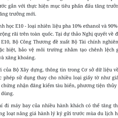
nước gắn với thực hiện mục tiêu phấn đấu tăng trưởn
tăng trưởng mới.
inh học E10 - loại nhiên liệu pha 10% ethanol và 90
rộng rãi trên toàn quốc. Tại dự thảo Nghị quyết về 
 E10, Bộ Công Thương đề xuất Bộ Tài chính nghiên
 đặc biệt, bảo vệ môi trường nhằm tạo chênh lệch 
 và xăng khoáng.
i của Bộ Xây dựng, thông tin trong Cơ sở dữ liệu 
ợc phép sử dụng thay cho nhiều loại giấy tờ như g
ấy chứng nhận đăng kiểm tàu biển, phương tiện thủy 
 dùng.
hí đi máy bay của nhiều hành khách có thể tăng th
 loạt nâng giá hành lý ký gửi trước mùa du lịch h