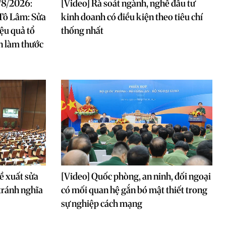
/8/2026:
[Video] Rà soát ngành, nghề đầu tư
 Tô Lâm: Sửa
kinh doanh có điều kiện theo tiêu chí
iệu quả tổ
thống nhất
n làm thước
ề xuất sửa
[Video] Quốc phòng, an ninh, đối ngoại
 tránh nghĩa
có mối quan hệ gắn bó mật thiết trong
sự nghiệp cách mạng