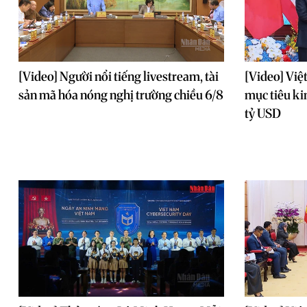
[Video] Người nổi tiếng livestream, tài
[Video] Việ
sản mã hóa nóng nghị trường chiều 6/8
mục tiêu ki
tỷ USD