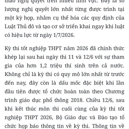
thảo nghị quyết trên nhiều lĩnh vực. Đây là số
CHƯƠNG TRÌNH OCOP - MỖI XÃ
lượng nghị quyết lớn nhất từng được trình tại
MỘT SẢN PHẨM
một kỳ họp, nhằm cụ thể hóa các quy định của
Luật Thủ đô và tạo cơ sở triển khai ngay khi luật
RADIO
có hiệu lực từ ngày 1/7/2026.
MEDIA CENTER
Kỳ thi tốt nghiệp THPT năm 2026 đã chính thức
E-Magazine
khép lại sau hai ngày thi 11 và 12/6 với sự tham
gia của hơn 1,2 triệu thí sinh trên cả nước.
Video
Không chỉ là kỳ thi có quy mô lớn nhất từ trước
Media Chính trị
đến nay, đây còn là dấu mốc đặc biệt khi lần
đầu tiên được tổ chức hoàn toàn theo Chương
Media Kinh tế
trình giáo dục phổ thông 2018. Chiều 12/6, sau
Media Văn hóa
khi kết thúc môn thi cuối cùng của kỳ thi tốt
nghiệp THPT 2026, Bộ Giáo dục và Đào tạo tổ
Media Xã hội
chức họp báo thông tin về kỳ thi. Thông tin về