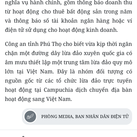
nghĩa vụ hành chính, gồm thông báo doanh thu
TIN MỚI
từ hoạt động cho thuê bất động sản trong năm
và thông báo số tài khoản ngân hàng hoặc ví
TIN ĐỊA PHƯƠNG
điện tử sử dụng cho hoạt động kinh doanh.
Trung du và miền núi phía Bắc
Công an tỉnh Phú Thọ cho biết vừa kịp thời ngăn
Đồng bằng sông Hồng
chặn một đường dây lừa đảo xuyên quốc gia có
Bắc Trung Bộ
âm mưu thiết lập một trung tâm lừa đảo quy mô
lớn tại Việt Nam. Đây là nhóm đối tượng có
Duyên hải Nam Trung Bộ và Tây
nguồn gốc từ các tổ chức lừa đảo trực tuyến
Nguyên
hoạt động tại Campuchia dịch chuyển địa bàn
Đông Nam Bộ
hoạt động sang Việt Nam.
Đồng bằng sông Cửu Long
PHÒNG MEDIA, BAN NHÂN DÂN ĐIỆN TỬ
Chuyên trang Hà Nội
Chuyên trang TP. Hồ Chí Minh