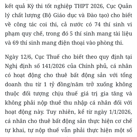
Media Pháp luật
kết quả Kỳ thi tốt nghiệp THPT 2026, Cục Quản
lý chất lượng (Bộ Giáo dục và Đào tạo) cho biết
Media Du lịch
về công tác coi thi, cả nước có 74 thí sinh vi
Media Thế giới
phạm quy chế, trong đó 5 thí sinh mang tài liệu
và 69 thí sinh mang điện thoại vào phòng thi.
Media Thể thao
Ngày 12/6, Cục Thuế cho biết theo quy định tại
Media Giáo dục
Nghị định số 141/2026 của Chính phủ, cá nhân
Media Y tế
có hoạt động cho thuê bất động sản với tổng
Media Khoa học - Công nghệ
doanh thu từ 1 tỷ đồng/năm trở xuống không
thuộc đối tượng chịu thuế giá trị gia tăng và
Media Môi trường
không phải nộp thuế thu nhập cá nhân đối với
Ảnh
hoạt động này. Tuy nhiên, kể từ ngày 1/1/2026,
cá nhân cho thuê bất động sản thực hiện cơ chế
Infographic
tự khai, tự nộp thuế vẫn phải thực hiện một số