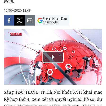
Nam.
THỂ THAO
12/06/2026 12:48
GIÁO DỤC
Prefer Nhan Dan
on Google
Y TẾ
KHOA HỌC - CÔNG NGHỆ
MÔI TRƯỜNG
Play
BẠN ĐỌC
Video
KIỂM CHỨNG THÔNG TIN
TRI THỨC CHUYÊN SÂU
Sáng 12/6, HĐND TP Hà Nội khóa XVII khai mạc
54 DÂN TỘC VIỆT NAM
Kỳ họp thứ 4, xem xét và quyết nghị 55 hồ sơ, dự