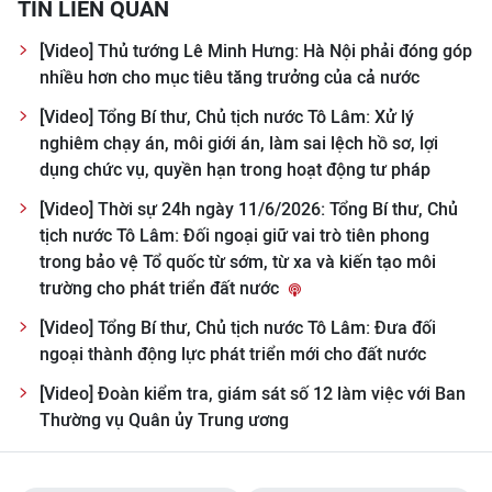
TIN LIÊN QUAN
CHUYÊN ĐỀ
[Video] Thủ tướng Lê Minh Hưng: Hà Nội phải đóng góp
nhiều hơn cho mục tiêu tăng trưởng của cả nước
CÁC CHUYÊN TRANG
[Video] Tổng Bí thư, Chủ tịch nước Tô Lâm: Xử lý
nghiêm chạy án, môi giới án, làm sai lệch hồ sơ, lợi
VỀ BÁO NHÂN DÂN
dụng chức vụ, quyền hạn trong hoạt động tư pháp
[Video] Thời sự 24h ngày 11/6/2026: Tổng Bí thư, Chủ
THỜI NAY
tịch nước Tô Lâm: Đối ngoại giữ vai trò tiên phong
trong bảo vệ Tổ quốc từ sớm, từ xa và kiến tạo môi
NHÂN DÂN CUỐI TUẦN
trường cho phát triển đất nước
NHÂN DÂN HẰNG THÁNG
[Video] Tổng Bí thư, Chủ tịch nước Tô Lâm: Đưa đối
ngoại thành động lực phát triển mới cho đất nước
MUA BÁO
[Video] Đoàn kiểm tra, giám sát số 12 làm việc với Ban
Thường vụ Quân ủy Trung ương
ĐỌC BÁO IN