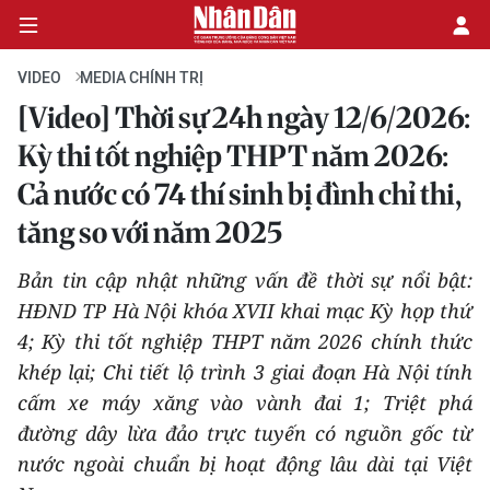
VIDEO
MEDIA CHÍNH TRỊ
[Video] Thời sự 24h ngày 12/6/2026:
CHÍNH TRỊ
Kỳ thi tốt nghiệp THPT năm 2026:
Cả nước có 74 thí sinh bị đình chỉ thi,
KINH TẾ
tăng so với năm 2025
VĂN HÓA
Bản tin cập nhật những vấn đề thời sự nổi bật:
XÃ HỘI
HĐND TP Hà Nội khóa XVII khai mạc Kỳ họp thứ
4; Kỳ thi tốt nghiệp THPT năm 2026 chính thức
PHÁP LUẬT
khép lại; Chi tiết lộ trình 3 giai đoạn Hà Nội tính
cấm xe máy xăng vào vành đai 1; Triệt phá
DU LỊCH
đường dây lừa đảo trực tuyến có nguồn gốc từ
nước ngoài chuẩn bị hoạt động lâu dài tại Việt
THẾ GIỚI