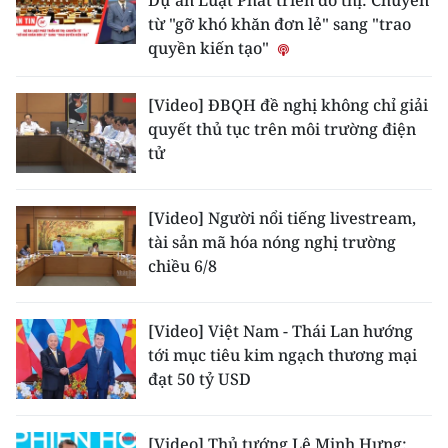
Dự án Luật Phát triển đô thị: Chuyển
từ "gỡ khó khăn đơn lẻ" sang "trao
quyền kiến tạo"
[Video] ĐBQH đề nghị không chỉ giải
quyết thủ tục trên môi trường điện
tử
[Video] Người nổi tiếng livestream,
tài sản mã hóa nóng nghị trường
chiều 6/8
[Video] Việt Nam - Thái Lan hướng
tới mục tiêu kim ngạch thương mại
đạt 50 tỷ USD
[Video] Thủ tướng Lê Minh Hưng: