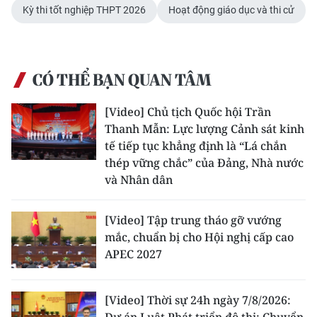
ENGLISH
Kỳ thi tốt nghiệp THPT 2026
Hoạt động giáo dục và thi cử
中文
FRANÇAIS
CÓ THỂ BẠN QUAN TÂM
РУССКИЙ
[Video] Chủ tịch Quốc hội Trần
Thanh Mẫn: Lực lượng Cảnh sát kinh
ESPAÑOL
tế tiếp tục khẳng định là “Lá chắn
thép vững chắc” của Đảng, Nhà nước
한국어
và Nhân dân
[Video] Tập trung tháo gỡ vướng
mắc, chuẩn bị cho Hội nghị cấp cao
APEC 2027
[Video] Thời sự 24h ngày 7/8/2026: