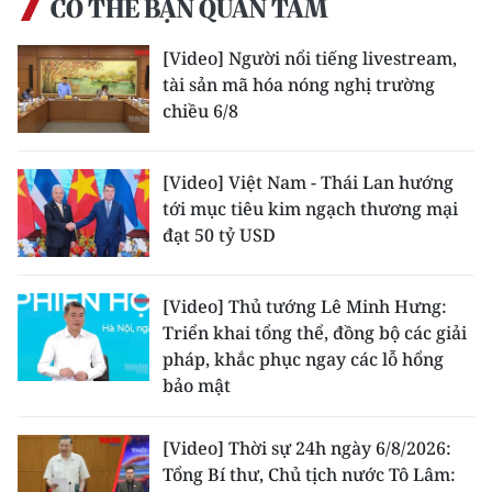
CÓ THỂ BẠN QUAN TÂM
Media Pháp luật
Media Du lịch
[Video] Người nổi tiếng livestream,
tài sản mã hóa nóng nghị trường
Media Thế giới
chiều 6/8
Media Thể thao
[Video] Việt Nam - Thái Lan hướng
Media Giáo dục
tới mục tiêu kim ngạch thương mại
đạt 50 tỷ USD
Media Y tế
Media Khoa học - Công nghệ
[Video] Thủ tướng Lê Minh Hưng:
Triển khai tổng thể, đồng bộ các giải
Media Môi trường
pháp, khắc phục ngay các lỗ hổng
bảo mật
Ảnh
Infographic
[Video] Thời sự 24h ngày 6/8/2026:
Tổng Bí thư, Chủ tịch nước Tô Lâm: