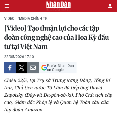
VIDEO
MEDIA CHÍNH TRỊ
[Video] Tạo thuận lợi cho các tập
CHÍNH TRỊ
đoàn công nghệ cao của Hoa Kỳ đầu
tư tại Việt Nam
KINH TẾ
22/05/2026 17:10
VĂN HÓA
Prefer Nhan Dan
on Google
XÃ HỘI
Chiều 22/5, tại Trụ sở Trung ương Đảng, Tổng Bí
PHÁP LUẬT
thư, Chủ tịch nước Tô Lâm đã tiếp ông David
Zapolsky (Đây-vít Da-pôn-sờ-ki), Phó Chủ tịch cấp
DU LỊCH
cao, Giám đốc Pháp lý và Quan hệ Toàn cầu của
tập đoàn Amazon.
THẾ GIỚI