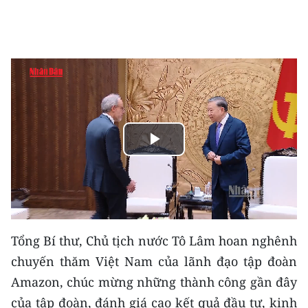
THỂ THAO
GIÁO DỤC
Y TẾ
KHOA HỌC - CÔNG NGHỆ
MÔI TRƯỜNG
Play
Video
BẠN ĐỌC
KIỂM CHỨNG THÔNG TIN
Tổng Bí thư, Chủ tịch nước Tô Lâm hoan nghênh
TRI THỨC CHUYÊN SÂU
chuyến thăm Việt Nam của lãnh đạo tập đoàn
54 DÂN TỘC VIỆT NAM
Amazon, chúc mừng những thành công gần đây
của tập đoàn, đánh giá cao kết quả đầu tư, kinh