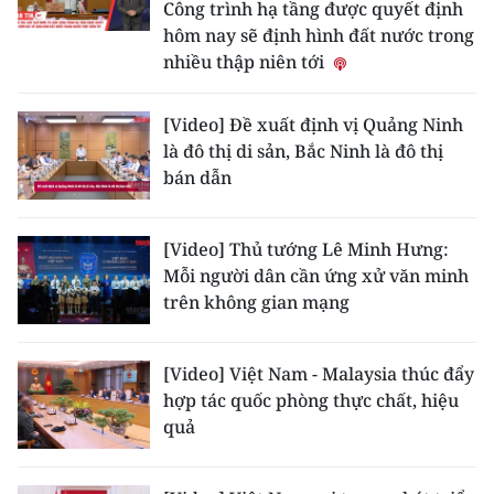
Công trình hạ tầng được quyết định
TIN MỚI
hôm nay sẽ định hình đất nước trong
nhiều thập niên tới
TIN ĐỊA PHƯƠNG
Trung du và miền núi phía Bắc
[Video] Đề xuất định vị Quảng Ninh
là đô thị di sản, Bắc Ninh là đô thị
Đồng bằng sông Hồng
bán dẫn
Bắc Trung Bộ
[Video] Thủ tướng Lê Minh Hưng:
Duyên hải Nam Trung Bộ và Tây
Mỗi người dân cần ứng xử văn minh
Nguyên
trên không gian mạng
Đông Nam Bộ
[Video] Việt Nam - Malaysia thúc đẩy
Đồng bằng sông Cửu Long
hợp tác quốc phòng thực chất, hiệu
quả
Chuyên trang Hà Nội
Chuyên trang TP. Hồ Chí Minh