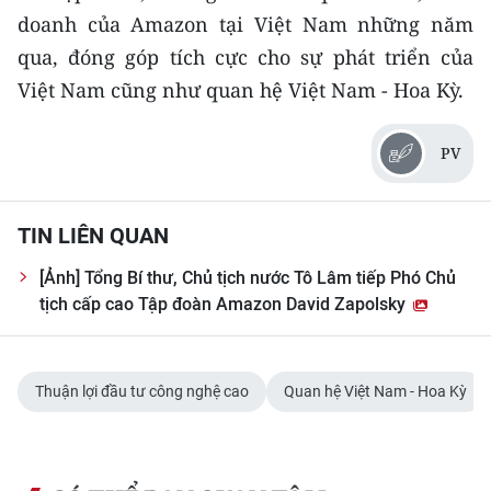
CHƯƠNG TRÌNH OCOP - MỖI XÃ
doanh của Amazon tại Việt Nam những năm
MỘT SẢN PHẨM
qua, đóng góp tích cực cho sự phát triển của
Việt Nam cũng như quan hệ Việt Nam - Hoa Kỳ.
RADIO
PV
MEDIA CENTER
E-Magazine
TIN LIÊN QUAN
Video
[Ảnh] Tổng Bí thư, Chủ tịch nước Tô Lâm tiếp Phó Chủ
tịch cấp cao Tập đoàn Amazon David Zapolsky
Media Chính trị
Media Kinh tế
Thuận lợi đầu tư công nghệ cao
Quan hệ Việt Nam - Hoa Kỳ
Media Văn hóa
Media Xã hội