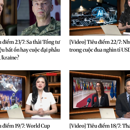
u điểm 23/7: Sa thải Tổng tư
[Video] Tiêu điểm 22/7: Nh
iệu bất ổn hay cuộc đại phẫu
trong cuộc đua nghìn tỉ US
 Ukraine?
u điểm 19/7: World Cup
[Video] Tiêu điểm 18/7: Th