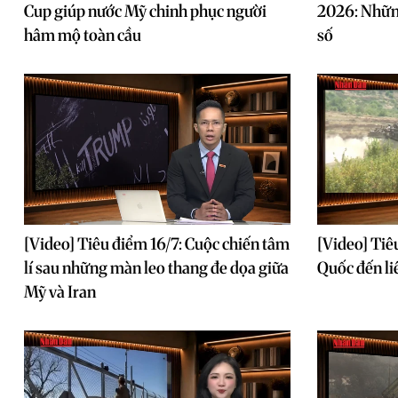
Cup giúp nước Mỹ chinh phục người
2026: Nhữn
hâm mộ toàn cầu
số
[Video] Tiêu điểm 16/7: Cuộc chiến tâm
[Video] Tiê
lí sau những màn leo thang đe dọa giữa
Quốc đến l
Mỹ và Iran