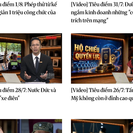
u điểm 1/8: Phép thử từ kế
[Video] Tiêu điểm 31/7: Đư
iản 1 triệu công chức của
ngầm kinh doanh những "c
trích trên mạng"
u điểm 28/7: Nước Đức và
[Video] Tiêu điểm 26/7: Tấ
"xe điên"
Mỹ không còn ở đỉnh cao q