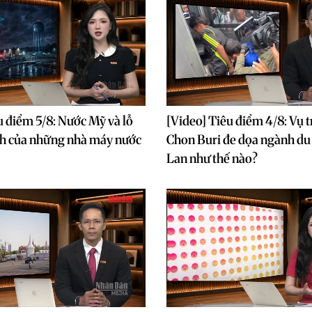
u điểm 5/8: Nước Mỹ và lỗ
[Video] Tiêu điểm 4/8: Vụ t
nh của những nhà máy nước
Chon Buri đe dọa ngành du 
Lan như thế nào?