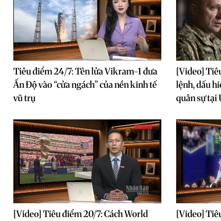
Tiêu điểm 24/7: Tên lửa Vikram-1 đưa
[Video] Tiê
Ấn Độ vào “cửa ngách” của nền kinh tế
lệnh, dấu h
vũ trụ
quân sự tại
[Video] Tiêu điểm 20/7: Cách World
[Video] Tiê