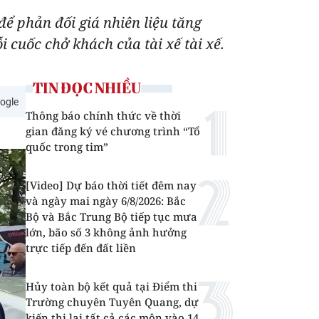
để phản đối giá nhiên liệu tăng
cuốc chở khách của tài xế tài xế.
TIN ĐỌC NHIỀU
ogle
Thông báo chính thức về thời
gian đăng ký vé chương trình “Tổ
quốc trong tim”
[Video] Dự báo thời tiết đêm nay
và ngày mai ngày 6/8/2026: Bắc
Bộ và Bắc Trung Bộ tiếp tục mưa
lớn, bão số 3 không ảnh hưởng
trực tiếp đến đất liền
Hủy toàn bộ kết quả tại Điểm thi
Trường chuyên Tuyên Quang, dự
kiến thi lại tất cả các môn vào 14