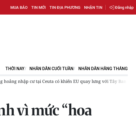
MUA BÁO
TIN MỚI
TIN ĐỊA PHƯƠNG
NHẬN TIN
Đăng nhập
THỜI NAY
NHÂN DÂN CUỐI TUẦN
NHÂN DÂN HẰNG THÁNG
ập cư tại Ceuta có khiến EU quay lưng với Tây Ban Nha?
Tiêu
ình vì mức “hoa