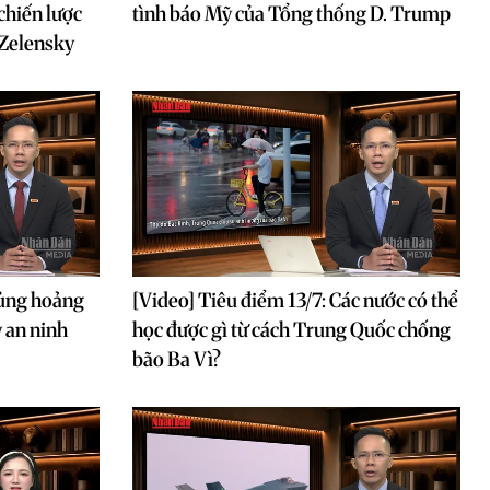
chiến lược
tình báo Mỹ của Tổng thống D. Trump
 Zelensky
hủng hoảng
[Video] Tiêu điểm 13/7: Các nước có thể
 an ninh
học được gì từ cách Trung Quốc chống
bão Ba Vì?