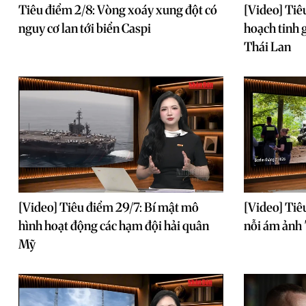
Tiêu điểm 2/8: Vòng xoáy xung đột có
[Video] Tiê
nguy cơ lan tới biển Caspi
hoạch tinh g
Thái Lan
[Video] Tiêu điểm 29/7: Bí mật mô
[Video] Tiê
hình hoạt động các hạm đội hải quân
nỗi ám ảnh 
Mỹ