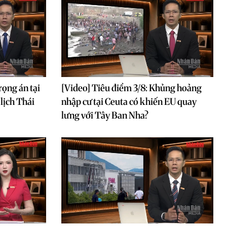
rọng án tại
[Video] Tiêu điểm 3/8: Khủng hoảng
lịch Thái
nhập cư tại Ceuta có khiến EU quay
lưng với Tây Ban Nha?