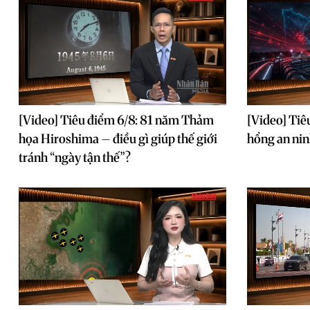
[Video] Tiêu điểm 6/8: 81 năm Thảm
[Video] Tiê
họa Hiroshima – điều gì giúp thế giới
hổng an ni
tránh “ngày tận thế”?