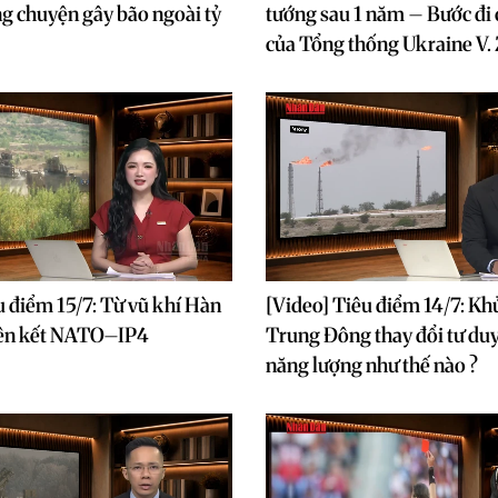
g chuyện gây bão ngoài tỷ
tướng sau 1 năm – Bước đi 
của Tổng thống Ukraine V.
u điểm 15/7: Từ vũ khí Hàn
[Video] Tiêu điểm 14/7: K
iên kết NATO–IP4
Trung Đông thay đổi tư duy
năng lượng như thế nào ?