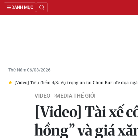
DANH MỤC
Thứ Năm 06/08/2026
eo] Tiêu điểm 4/8: Vụ trọng án tại Chon Buri đe dọa ngành du lịch
VIDEO
MEDIA THẾ GIỚI
[Video] Tài xế 
hồng” và giá xă