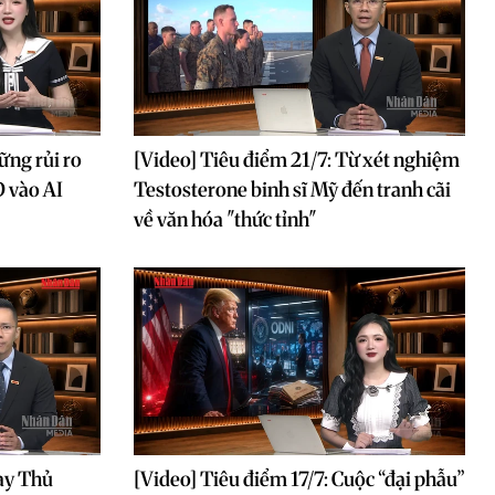
ững rủi ro
[Video] Tiêu điểm 21/7: Từ xét nghiệm
D vào AI
Testosterone binh sĩ Mỹ đến tranh cãi
về văn hóa "thức tỉnh"
ay Thủ
[Video] Tiêu điểm 17/7: Cuộc “đại phẫu”