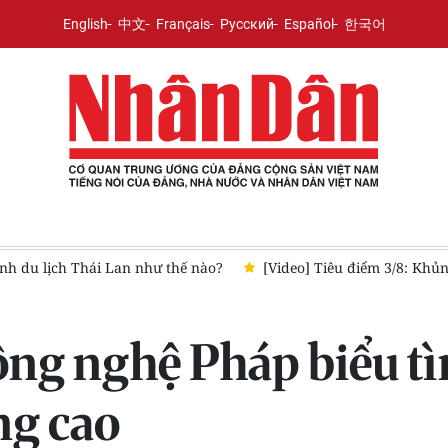
English
中文
Français
Русский
Español
한국어
 Thái Lan như thế nào?
[Video] Tiêu điểm 3/8: Khủng hoảng nh
công nghệ Pháp biểu t
ng cao