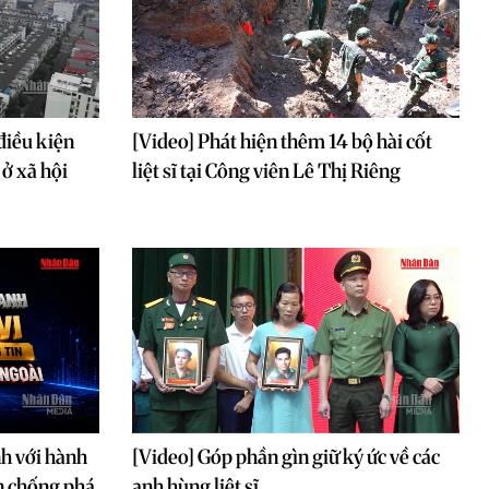
điều kiện
[Video] Phát hiện thêm 14 bộ hài cốt
ở xã hội
liệt sĩ tại Công viên Lê Thị Riêng
nh với hành
[Video] Góp phần gìn giữ ký ức về các
in chống phá
anh hùng liệt sĩ