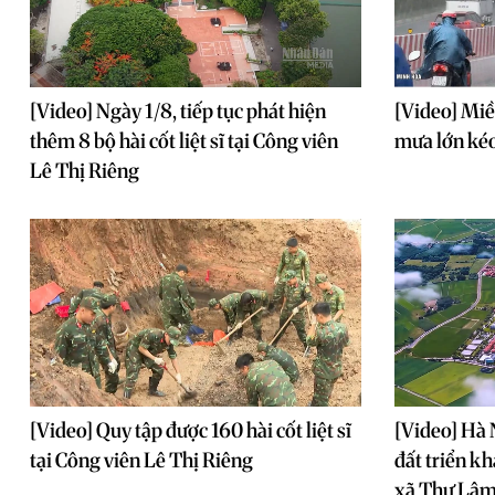
[Video] Ngày 1/8, tiếp tục phát hiện
[Video] Miề
thêm 8 bộ hài cốt liệt sĩ tại Công viên
mưa lớn kéo
Lê Thị Riêng
[Video] Quy tập được 160 hài cốt liệt sĩ
[Video] Hà 
tại Công viên Lê Thị Riêng
đất triển kh
xã Thư Lâ