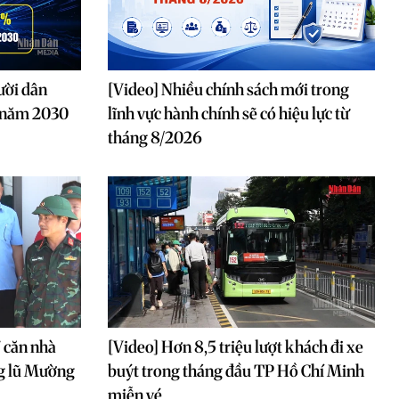
ười dân
[Video] Nhiều chính sách mới trong
o năm 2030
lĩnh vực hành chính sẽ có hiệu lực từ
tháng 8/2026
7 căn nhà
[Video] Hơn 8,5 triệu lượt khách đi xe
ng lũ Mường
buýt trong tháng đầu TP Hồ Chí Minh
miễn vé