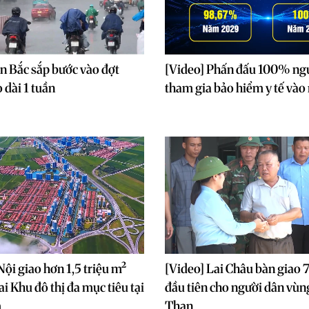
n Bắc sắp bước vào đợt
[Video] Phấn đấu 100% ng
 dài 1 tuần
tham gia bảo hiểm y tế và
Nội giao hơn 1,5 triệu m²
[Video] Lai Châu bàn giao 
ai Khu đô thị đa mục tiêu tại
đầu tiên cho người dân vù
m
Than