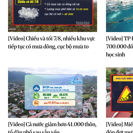
[Video] Chiều và tối 7/8, nhiều khu vực
[Video] TP 
tiếp tục có mưa dông, cục bộ mưa to
700.000 đồn
học sinh
[Video] Cả nước giảm hơn 41.000 thôn,
[Video] Miề
tổ dân phố sau sắp xếp
đón đợt mưa