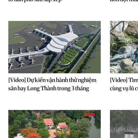
[Video] Dự kiến vận hành thử nghiệm
[Video] Tìm
sân bay Long Thành trong 3 tháng
cùng vụ lũ 