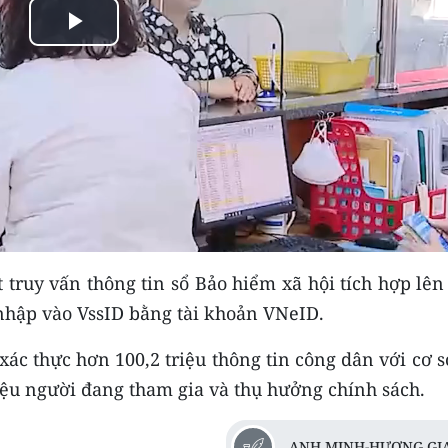
Play
Video
t truy vấn thông tin sổ Bảo hiểm xã hội tích hợp lê
nhập vào VssID bằng tài khoản VNeID.
ác thực hơn 100,2 triệu thông tin công dân với cơ 
riệu người đang tham gia và thụ hưởng chính sách.
ANH MINH-HƯƠNG GI