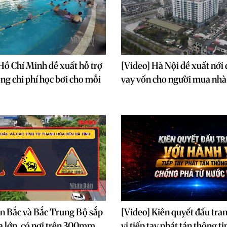
Hồ Chí Minh đề xuất hỗ trợ
[Video] Hà Nội đề xuất nới 
g chi phí học bơi cho mỗi
vay vốn cho người mua nhà 
n Bắc và Bắc Trung Bộ sắp
[Video] Kiên quyết đấu tra
 lớn, có nơi trên 300mm
vi tiếp tay phát tán thông t