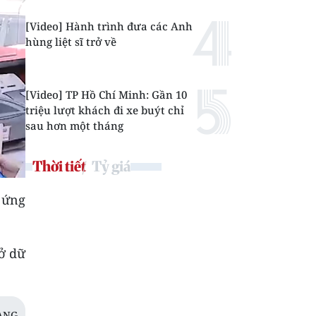
[Video] Hành trình đưa các Anh
hùng liệt sĩ trở về
[Video] TP Hồ Chí Minh: Gần 10
triệu lượt khách đi xe buýt chỉ
sau hơn một tháng
Thời tiết
Tỷ giá
n ứng
sở dữ
ANG