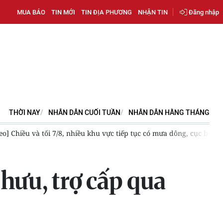
MUA BÁO
TIN MỚI
TIN ĐỊA PHƯƠNG
NHẬN TIN
Đăng nhập
THỜI NAY
NHÂN DÂN CUỐI TUẦN
NHÂN DÂN HẰNG THÁNG
eo] Chiều và tối 7/8, nhiều khu vực tiếp tục có mưa dông, cục bộ m
hưu, trợ cấp qua