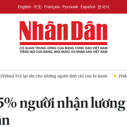
English
中文
Français
Русский
Español
한국어
[Video] Trả lại tên cho những người lính chỉ còn bí danh
[Vid
5% người nhận lương 
ân