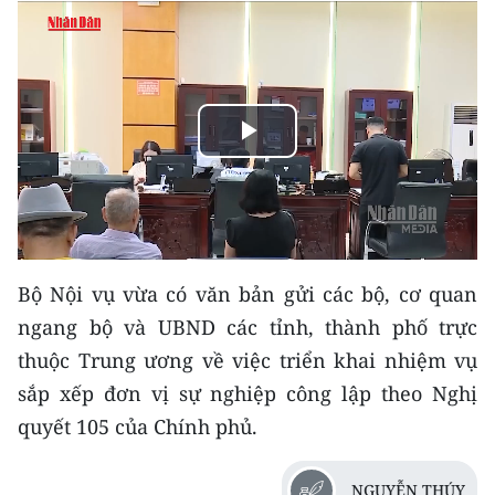
THỂ THAO
GIÁO DỤC
Y TẾ
Play
KHOA HỌC - CÔNG NGHỆ
Video
MÔI TRƯỜNG
BẠN ĐỌC
Bộ Nội vụ vừa có văn bản gửi các bộ, cơ quan
ngang bộ và UBND các tỉnh, thành phố trực
KIỂM CHỨNG THÔNG TIN
thuộc Trung ương về việc triển khai nhiệm vụ
sắp xếp đơn vị sự nghiệp công lập theo Nghị
TRI THỨC CHUYÊN SÂU
quyết 105 của Chính phủ.
54 DÂN TỘC VIỆT NAM
NGUYỄN THÚY