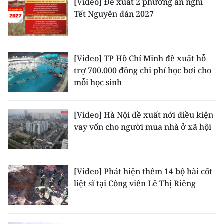
[Video] Đề xuất 2 phương án nghỉ
TIN MỚI
Tết Nguyên đán 2027
TIN ĐỊA PHƯƠNG
Trung du và miền núi phía Bắc
[Video] TP Hồ Chí Minh đề xuất hỗ
trợ 700.000 đồng chi phí học bơi cho
Đồng bằng sông Hồng
mỗi học sinh
Bắc Trung Bộ
[Video] Hà Nội đề xuất nới điều kiện
Duyên hải Nam Trung Bộ và Tây
vay vốn cho người mua nhà ở xã hội
Nguyên
Đông Nam Bộ
[Video] Phát hiện thêm 14 bộ hài cốt
Đồng bằng sông Cửu Long
liệt sĩ tại Công viên Lê Thị Riêng
Chuyên trang Hà Nội
Chuyên trang TP. Hồ Chí Minh