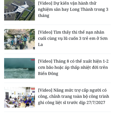
[Video] Dự kiến vận hành thử
ENGLISH
nghiệm sân bay Long Thành trong 3
tháng
中文
FRANÇAIS
[Video] Tìm thấy thi thể nạn nhân
cuối cùng vụ lũ cuốn 3 trẻ em ở Sơn
РУССКИЙ
La
ESPAÑOL
[Video] Tháng 8 có thể xuất hiện 1-2
한국어
cơn bão hoặc áp thấp nhiệt đới trên
Biển Đông
[Video] Nâng mức trợ cấp người có
công, chỉnh trang toàn bộ công trình
ghi công liệt sĩ trước dịp 27/7/2027