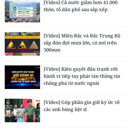
[Video] Cả nước giảm hơn 41.000
thôn, tổ dân phố sau sắp xếp
CHUYÊN ĐỀ
CÁC CHUYÊN TRANG
[Video] Miền Bắc và Bắc Trung Bộ
sắp đón đợt mưa lớn, có nơi trên
VỀ BÁO NHÂN DÂN
300mm
THỜI NAY
[Video] Kiên quyết đấu tranh với
NHÂN DÂN CUỐI TUẦN
hành vi tiếp tay phát tán thông tin
chống phá từ nước ngoài
NHÂN DÂN HẰNG THÁNG
[Video] Góp phần gìn giữ ký ức về
MUA BÁO
các anh hùng liệt sĩ
ĐỌC BÁO IN