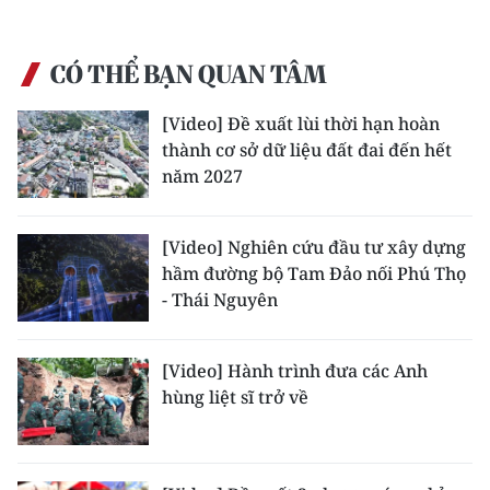
Media Pháp luật
Media Du lịch
CÓ THỂ BẠN QUAN TÂM
Media Thế giới
[Video] Đề xuất lùi thời hạn hoàn
thành cơ sở dữ liệu đất đai đến hết
Media Thể thao
năm 2027
Media Giáo dục
[Video] Nghiên cứu đầu tư xây dựng
Media Y tế
hầm đường bộ Tam Đảo nối Phú Thọ
Media Khoa học - Công nghệ
- Thái Nguyên
Media Môi trường
[Video] Hành trình đưa các Anh
Ảnh
hùng liệt sĩ trở về
Infographic