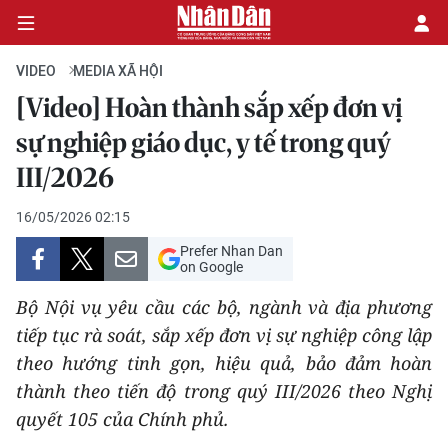
VIDEO
MEDIA XÃ HỘI
[Video] Hoàn thành sắp xếp đơn vị
CHÍNH TRỊ
sự nghiệp giáo dục, y tế trong quý
III/2026
KINH TẾ
16/05/2026 02:15
VĂN HÓA
Prefer Nhan Dan
on Google
XÃ HỘI
Bộ Nội vụ yêu cầu các bộ, ngành và địa phương
PHÁP LUẬT
tiếp tục rà soát, sắp xếp đơn vị sự nghiệp công lập
theo hướng tinh gọn, hiệu quả, bảo đảm hoàn
DU LỊCH
thành theo tiến độ trong quý III/2026 theo Nghị
quyết 105 của Chính phủ.
THẾ GIỚI