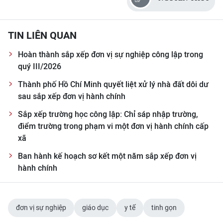
CHƯƠNG TRÌNH OCOP - MỖI XÃ
MỘT SẢN PHẨM
TIN LIÊN QUAN
RADIO
Hoàn thành sắp xếp đơn vị sự nghiệp công lập trong
quý III/2026
MEDIA CENTER
Thành phố Hồ Chí Minh quyết liệt xử lý nhà đất dôi dư
E-Magazine
sau sắp xếp đơn vị hành chính
Sắp xếp trường học công lập: Chỉ sáp nhập trường,
Video
điểm trường trong phạm vi một đơn vị hành chính cấp
xã
Media Chính trị
Ban hành kế hoạch sơ kết một năm sắp xếp đơn vị
Media Kinh tế
hành chính
Media Văn hóa
Media Xã hội
đơn vị sự nghiệp
giáo dục
y tế
tinh gọn