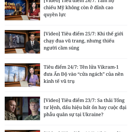
[Video] Tiêu điểm 26/7: Tấm hộ
ENGLISH
chiếu Mỹ không còn ở đỉnh cao
quyền lực
中文
FRANÇAIS
[Video] Tiêu điểm 25/7: Khi thế giới
chạy đua vũ trang, nhưng thiếu
РУССКИЙ
người cầm súng
ESPAÑOL
Tiêu điểm 24/7: Tên lửa Vikram-1
đưa Ấn Độ vào “cửa ngách” của nền
한국어
kinh tế vũ trụ
[Video] Tiêu điểm 23/7: Sa thải Tổng
tư lệnh, dấu hiệu bất ổn hay cuộc đại
phẫu quân sự tại Ukraine?