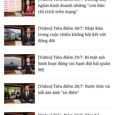
ngầm kinh doanh những "cơn bão
CHUYÊN ĐỀ
chỉ trích trên mạng"
CÁC CHUYÊN TRANG
[Video] Tiêu điểm 30/7: Nhật Bản
trong cuộc chiến không hồi kết với
VỀ BÁO NHÂN DÂN
động đất
THỜI NAY
[Video] Tiêu điểm 29/7: Bí mật mô
hình hoạt động các hạm đội hải quân
NHÂN DÂN CUỐI TUẦN
Mỹ
NHÂN DÂN HẰNG THÁNG
[Video] Tiêu điểm 28/7: Nước Đức và
MUA BÁO
nỗi ám ảnh "xe điên"
ĐỌC BÁO IN