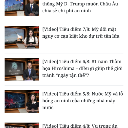
Media Pháp luật
thống Mỹ D. Trump muốn Châu Âu
chia sẻ chi phí an ninh
Media Du lịch
Media Thế giới
[Video] Tiêu điểm 7/8: Mỹ đối mặt
nguy cơ cạn kiệt kho dự trữ tên lửa
Media Thể thao
Media Giáo dục
[Video] Tiêu điểm 6/8: 81 năm Thảm
Media Y tế
họa Hiroshima – điều gì giúp thế giới
tránh “ngày tận thế”?
Media Khoa học - Công nghệ
Media Môi trường
[Video] Tiêu điểm 5/8: Nước Mỹ và lỗ
hổng an ninh của những nhà máy
Ảnh
nước
Infographic
[Video] Tiêu điểm 4/8: Vụ trọng án