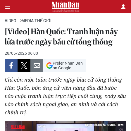
VIDEO
MEDIA THẾ GIỚI
[Video] Hàn Quốc: Tranh luận nảy
CHÍNH TRỊ
lửa trước ngày bầu cử tổng thống
KINH TẾ
28/05/2025 06:00
Prefer Nhan Dan
VĂN HÓA
on Google
Chỉ còn một tuần trước ngày bầu cử tổng thống
XÃ HỘI
Hàn Quốc, bốn ứng cử viên hàng đầu đã bước
vào cuộc tranh luận trực tiếp cuối cùng, xoáy sâu
PHÁP LUẬT
vào chính sách ngoại giao, an ninh và cải cách
DU LỊCH
chính trị.
THẾ GIỚI