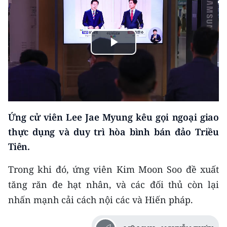
THỂ THAO
GIÁO DỤC
Play
Y TẾ
Video
KHOA HỌC - CÔNG NGHỆ
MÔI TRƯỜNG
Ứng cử viên Lee Jae Myung kêu gọi ngoại giao
thực dụng và duy trì hòa bình bán đảo Triều
BẠN ĐỌC
Tiên.
KIỂM CHỨNG THÔNG TIN
Trong khi đó, ứng viên Kim Moon Soo đề xuất
TRI THỨC CHUYÊN SÂU
tăng răn đe hạt nhân, và các đối thủ còn lại
nhấn mạnh cải cách nội các và Hiến pháp.
54 DÂN TỘC VIỆT NAM