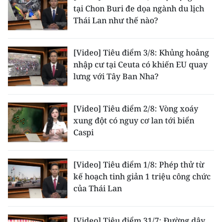
tại Chon Buri đe dọa ngành du lịch
TIN MỚI
Thái Lan như thế nào?
TIN ĐỊA PHƯƠNG
[Video] Tiêu điểm 3/8: Khủng hoảng
Trung du và miền núi phía Bắc
nhập cư tại Ceuta có khiến EU quay
lưng với Tây Ban Nha?
Đồng bằng sông Hồng
Bắc Trung Bộ
[Video] Tiêu điểm 2/8: Vòng xoáy
xung đột có nguy cơ lan tới biển
Duyên hải Nam Trung Bộ và Tây
Caspi
Nguyên
Đông Nam Bộ
[Video] Tiêu điểm 1/8: Phép thử từ
kế hoạch tinh giản 1 triệu công chức
Đồng bằng sông Cửu Long
của Thái Lan
Chuyên trang Hà Nội
Chuyên trang TP. Hồ Chí Minh
[Video] Tiêu điểm 31/7: Đường dây