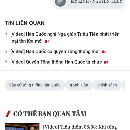
MỸ LINH - NGUYỄN THÚY
CHƯƠNG TRÌNH OCOP - MỖI XÃ
MỘT SẢN PHẨM
TIN LIÊN QUAN
RADIO
[Video] Hàn Quốc nghi Nga giúp Triều Tiên phát triển
loại tên lửa mới
MEDIA CENTER
[Video] Hàn Quốc có quyền Tổng thống mới
E-Magazine
[Video] Quyền Tổng thống Hàn Quốc từ chức
Video
Media Chính trị
bầu cử tổng thống hàn quốc
tranh luận
chính sách
h
Media Kinh tế
Media Văn hóa
CÓ THỂ BẠN QUAN TÂM
Media Xã hội
[Video] Tiêu điểm 08/08: Khi tổng