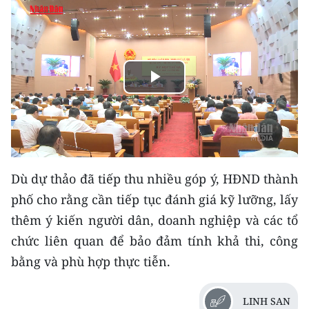
THỂ THAO
GIÁO DỤC
Y TẾ
Play
KHOA HỌC - CÔNG NGHỆ
Video
MÔI TRƯỜNG
Dù dự thảo đã tiếp thu nhiều góp ý, HĐND thành
BẠN ĐỌC
phố cho rằng cần tiếp tục đánh giá kỹ lưỡng, lấy
KIỂM CHỨNG THÔNG TIN
thêm ý kiến người dân, doanh nghiệp và các tổ
chức liên quan để bảo đảm tính khả thi, công
TRI THỨC CHUYÊN SÂU
bằng và phù hợp thực tiễn.
54 DÂN TỘC VIỆT NAM
LINH SAN