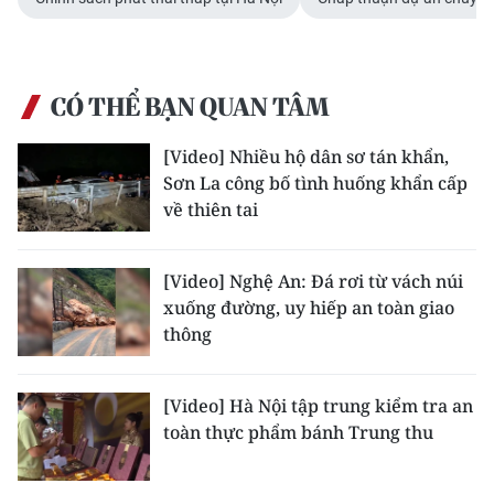
Media Pháp luật
Media Du lịch
CÓ THỂ BẠN QUAN TÂM
Media Thế giới
Media Thể thao
[Video] Nhiều hộ dân sơ tán khẩn,
Sơn La công bố tình huống khẩn cấp
Media Giáo dục
về thiên tai
Media Y tế
[Video] Nghệ An: Đá rơi từ vách núi
Media Khoa học - Công nghệ
xuống đường, uy hiếp an toàn giao
thông
Media Môi trường
Ảnh
[Video] Hà Nội tập trung kiểm tra an
toàn thực phẩm bánh Trung thu
Infographic