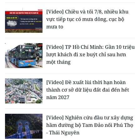
[Video] Chiều và tối 7/8, nhiều khu
CHUYÊN ĐỀ
vực tiếp tục có mưa dông, cục bộ
mưa to
CÁC CHUYÊN TRANG
[Video] TP Hồ Chí Minh: Gần 10 triệu
VỀ BÁO NHÂN DÂN
lượt khách đi xe buýt chỉ sau hơn
một tháng
THỜI NAY
NHÂN DÂN CUỐI TUẦN
[Video] Đề xuất lùi thời hạn hoàn
thành cơ sở dữ liệu đất đai đến hết
NHÂN DÂN HẰNG THÁNG
năm 2027
MUA BÁO
[Video] Nghiên cứu đầu tư xây dựng
ĐỌC BÁO IN
hầm đường bộ Tam Đảo nối Phú Thọ
- Thái Nguyên