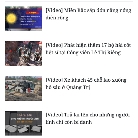
TIN MỚI
[Video] Miền Bắc sắp đón nắng nóng
diện rộng
TIN ĐỊA PHƯƠNG
Trung du và miền núi phía Bắc
[Video] Phát hiện thêm 17 bộ hài cốt
Đồng bằng sông Hồng
liệt sĩ tại Công viên Lê Thị Riêng
Bắc Trung Bộ
Duyên hải Nam Trung Bộ và Tây
[Video] Xe khách 45 chỗ lao xuống
Nguyên
hố sâu ở Quảng Trị
Đông Nam Bộ
Đồng bằng sông Cửu Long
[Video] Trả lại tên cho những người
lính chỉ còn bí danh
Chuyên trang Hà Nội
Chuyên trang TP. Hồ Chí Minh