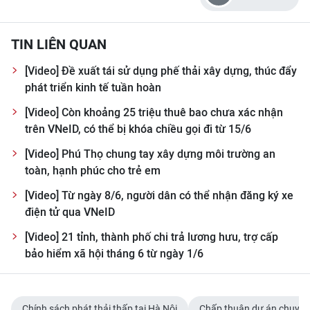
CHƯƠNG TRÌNH OCOP - MỖI XÃ
MỘT SẢN PHẨM
TIN LIÊN QUAN
RADIO
[Video] Đề xuất tái sử dụng phế thải xây dựng, thúc đẩy
phát triển kinh tế tuần hoàn
MEDIA CENTER
[Video] Còn khoảng 25 triệu thuê bao chưa xác nhận
trên VNeID, có thể bị khóa chiều gọi đi từ 15/6
E-Magazine
[Video] Phú Thọ chung tay xây dựng môi trường an
Video
toàn, hạnh phúc cho trẻ em
Media Chính trị
[Video] Từ ngày 8/6, người dân có thể nhận đăng ký xe
điện tử qua VNeID
Media Kinh tế
[Video] 21 tỉnh, thành phố chi trả lương hưu, trợ cấp
Media Văn hóa
bảo hiểm xã hội tháng 6 từ ngày 1/6
Media Xã hội
Chính sách phát thải thấp tại Hà Nội
Chấp thuận dự án chuyển