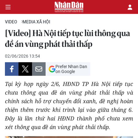
VIDEO
MEDIA XÃ HỘI
[Video] Hà Nội tiếp tục lùi thông qua
CHÍNH TRỊ
đề án vùng phát thải thấp
KINH TẾ
02/06/2026 13:54
Prefer Nhan Dan
VĂN HÓA
on Google
Tại kỳ họp ngày 2/6, HĐND TP Hà Nội tiếp tục
XÃ HỘI
chưa thông qua đề án vùng phát thải thấp và
chính sách hỗ trợ chuyển đổi xanh, đề nghị hoàn
PHÁP LUẬT
thiện thêm trước khi trình lại vào giữa tháng 6.
DU LỊCH
Đây là lần thứ hai HĐND thành phố chưa xem
xét thông qua đề án vùng phát thải thấp.
THẾ GIỚI