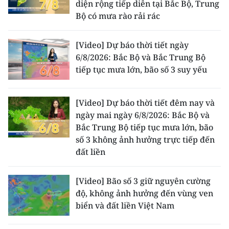
diện rộng tiếp diễn tại Bắc Bộ, Trung
ENGLISH
Bộ có mưa rào rải rác
中文
[Video] Dự báo thời tiết ngày
FRANÇAIS
6/8/2026: Bắc Bộ và Bắc Trung Bộ
tiếp tục mưa lớn, bão số 3 suy yếu
РУССКИЙ
[Video] Dự báo thời tiết đêm nay và
ESPAÑOL
ngày mai ngày 6/8/2026: Bắc Bộ và
Bắc Trung Bộ tiếp tục mưa lớn, bão
한국어
số 3 không ảnh hưởng trực tiếp đến
đất liền
[Video] Bão số 3 giữ nguyên cường
độ, không ảnh hưởng đến vùng ven
biển và đất liền Việt Nam