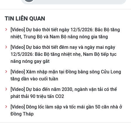
TIN MỚI
TIN LIÊN QUAN
TIN ĐỊA PHƯƠNG
[Video] Dự báo thời tiết ngày 12/5/2026: Bắc Bộ tăng
Trung du và miền núi phía Bắc
nhiệt, Trung Bộ và Nam Bộ nắng nóng gia tăng
Đồng bằng sông Hồng
[Video] Dự báo thời tiết đêm nay và ngày mai ngày
12/5/2026: Bắc Bộ tăng nhiệt nhẹ, Nam Bộ tiếp tục
Bắc Trung Bộ
nắng nóng gay gắt
Duyên hải Nam Trung Bộ và Tây
[Video] Xâm nhập mặn tại Đồng bằng sông Cửu Long
Nguyên
tăng dần vào cuối tuần
[Video] Dự báo đến năm 2030, ngành vận tải có thể
Đông Nam Bộ
phát thải 90 triệu tấn CO2
Đồng bằng sông Cửu Long
[Video] Dông lốc làm sập và tốc mái gần 50 căn nhà ở
Đồng Tháp
Chuyên trang Hà Nội
Chuyên trang TP. Hồ Chí Minh