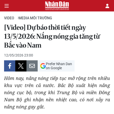
VIDEO
MEDIA MÔI TRƯỜNG
[Video] Dự báo thời tiết ngày
CHÍNH TRỊ
13/5/2026: Nắng nóng gia tăng từ
Bắc vào Nam
KINH TẾ
12/05/2026 23:00
VĂN HÓA
Prefer Nhan Dan
on Google
XÃ HỘI
Hôm nay, nắng nóng tiếp tục mở rộng trên nhiều
PHÁP LUẬT
khu vực trên cả nước. Bắc Bộ xuất hiện nắng
nóng cục bộ, trong khi Trung Bộ và miền Đông
DU LỊCH
Nam Bộ ghi nhận nền nhiệt cao, có nơi xảy ra
nắng nóng gay gắt.
THẾ GIỚI