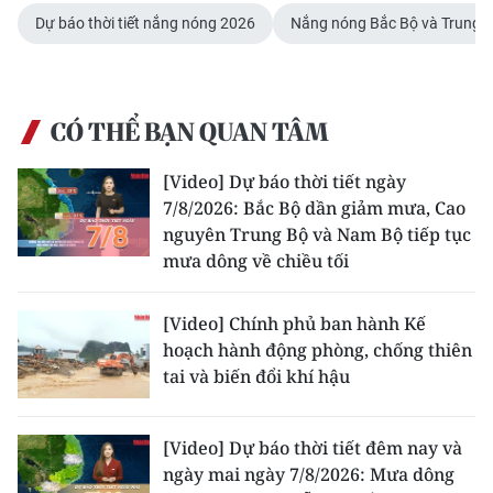
Dự báo thời tiết nắng nóng 2026
Nắng nóng Bắc Bộ và Trung 
CHUYÊN ĐỀ
CÁC CHUYÊN TRANG
CÓ THỂ BẠN QUAN TÂM
VỀ BÁO NHÂN DÂN
[Video] Dự báo thời tiết ngày
7/8/2026: Bắc Bộ dần giảm mưa, Cao
THỜI NAY
nguyên Trung Bộ và Nam Bộ tiếp tục
mưa dông về chiều tối
NHÂN DÂN CUỐI TUẦN
[Video] Chính phủ ban hành Kế
NHÂN DÂN HẰNG THÁNG
hoạch hành động phòng, chống thiên
tai và biến đổi khí hậu
MUA BÁO
ĐỌC BÁO IN
[Video] Dự báo thời tiết đêm nay và
ngày mai ngày 7/8/2026: Mưa dông