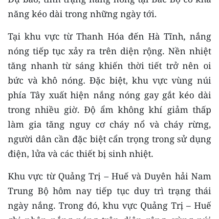
CHƯƠNG TRÌNH OCOP - MỖI XÃ
năng kéo dài trong những ngày tới.
MỘT SẢN PHẨM
Tại khu vực từ Thanh Hóa đến Hà Tĩnh, nắng
RADIO
nóng tiếp tục xảy ra trên diện rộng. Nền nhiệt
tăng nhanh từ sáng khiến thời tiết trở nên oi
MEDIA CENTER
bức và khô nóng. Đặc biệt, khu vực vùng núi
E-Magazine
phía Tây xuất hiện nắng nóng gay gắt kéo dài
trong nhiều giờ. Độ ẩm không khí giảm thấp
Video
làm gia tăng nguy cơ cháy nổ và cháy rừng,
Media Chính trị
người dân cần đặc biệt cẩn trọng trong sử dụng
điện, lửa và các thiết bị sinh nhiệt.
Media Kinh tế
Khu vực từ Quảng Trị – Huế và Duyên hải Nam
Media Văn hóa
Trung Bộ hôm nay tiếp tục duy trì trạng thái
Media Xã hội
ngày nắng. Trong đó, khu vực Quảng Trị – Huế