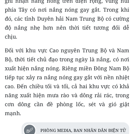
ghi nhận nắng nóng trên diện rộng, vùng núi
Media Pháp luật
phía Tây có nơi nắng nóng gay gắt. Trong khi
Media Du lịch
đó, các tỉnh Duyên hải Nam Trung Bộ có cường
độ nắng nhẹ hơn nên thời tiết tương đối dễ
Media Thế giới
chịu.
Media Thể thao
Đối với khu vực Cao nguyên Trung Bộ và Nam
Media Giáo dục
Bộ, thời tiết chủ đạo trong ngày là nắng, có nơi
xuất hiện nắng nóng. Riêng miền Đông Nam Bộ
Media Y tế
tiếp tục xảy ra nắng nóng gay gắt với nền nhiệt
Media Khoa học - Công nghệ
cao. Đến chiều tối và tối, cả hai khu vực có khả
Media Môi trường
năng xuất hiện mưa rào và dông rải rác, trong
cơn dông cần đề phòng lốc, sét và gió giật
Ảnh
mạnh.
Infographic
PHÒNG MEDIA, BAN NHÂN DÂN ĐIỆN TỬ