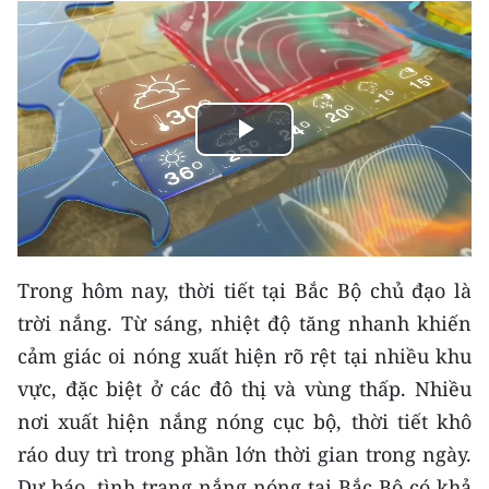
THỂ THAO
GIÁO DỤC
Y TẾ
Play
KHOA HỌC - CÔNG NGHỆ
Video
MÔI TRƯỜNG
BẠN ĐỌC
Trong hôm nay, thời tiết tại Bắc Bộ chủ đạo là
trời nắng. Từ sáng, nhiệt độ tăng nhanh khiến
KIỂM CHỨNG THÔNG TIN
cảm giác oi nóng xuất hiện rõ rệt tại nhiều khu
vực, đặc biệt ở các đô thị và vùng thấp. Nhiều
TRI THỨC CHUYÊN SÂU
nơi xuất hiện nắng nóng cục bộ, thời tiết khô
54 DÂN TỘC VIỆT NAM
ráo duy trì trong phần lớn thời gian trong ngày.
Dự báo, tình trạng nắng nóng tại Bắc Bộ có khả