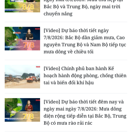
TIN MỚI
Bắc Bộ và Trung Bộ, ngày mai trời
chuyển nắng
TIN ĐỊA PHƯƠNG
[Video] Dự báo thời tiết ngày
Trung du và miền núi phía Bắc
7/8/2026: Bắc Bộ dần giảm mưa, Cao
nguyên Trung Bộ và Nam Bộ tiếp tục
Đồng bằng sông Hồng
mưa dông về chiều tối
Bắc Trung Bộ
[Video] Chính phủ ban hành Kế
Duyên hải Nam Trung Bộ và Tây
hoạch hành động phòng, chống thiên
Nguyên
tai và biến đổi khí hậu
Đông Nam Bộ
[Video] Dự báo thời tiết đêm nay và
Đồng bằng sông Cửu Long
ngày mai ngày 7/8/2026: Mưa dông
diện rộng tiếp diễn tại Bắc Bộ, Trung
Chuyên trang Hà Nội
Bộ có mưa rào rải rác
Chuyên trang TP. Hồ Chí Minh