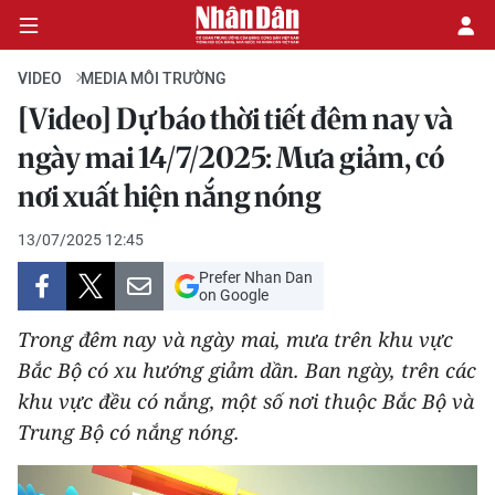
VIDEO
MEDIA MÔI TRƯỜNG
[Video] Dự báo thời tiết đêm nay và
CHÍNH TRỊ
ngày mai 14/7/2025: Mưa giảm, có
nơi xuất hiện nắng nóng
KINH TẾ
13/07/2025 12:45
VĂN HÓA
Prefer Nhan Dan
on Google
XÃ HỘI
Trong đêm nay và ngày mai, mưa trên khu vực
PHÁP LUẬT
Bắc Bộ có xu hướng giảm dần. Ban ngày, trên các
khu vực đều có nắng, một số nơi thuộc Bắc Bộ và
DU LỊCH
Trung Bộ có nắng nóng.
THẾ GIỚI