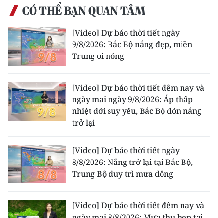
Media Pháp luật
CÓ THỂ BẠN QUAN TÂM
Media Du lịch
[Video] Dự báo thời tiết ngày
9/8/2026: Bắc Bộ nắng đẹp, miền
Media Thế giới
Trung oi nóng
Media Thể thao
[Video] Dự báo thời tiết đêm nay và
Media Giáo dục
ngày mai ngày 9/8/2026: Áp thấp
Media Y tế
nhiệt đới suy yếu, Bắc Bộ đón nắng
trở lại
Media Khoa học - Công nghệ
[Video] Dự báo thời tiết ngày
Media Môi trường
8/8/2026: Nắng trở lại tại Bắc Bộ,
Trung Bộ duy trì mưa dông
Ảnh
Infographic
[Video] Dự báo thời tiết đêm nay và
ngày mai 8/8/2026: Mưa thu hẹp tại