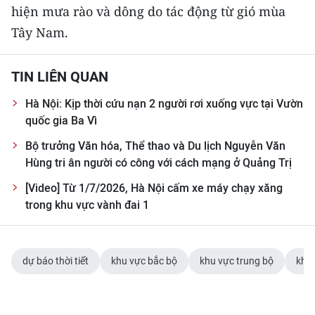
CHƯƠNG TRÌNH OCOP - MỖI XÃ
hiện mưa rào và dông do tác động từ gió mùa
MỘT SẢN PHẨM
Tây Nam.
RADIO
TIN LIÊN QUAN
MEDIA CENTER
Hà Nội: Kịp thời cứu nạn 2 người rơi xuống vực tại Vườn
quốc gia Ba Vì
E-Magazine
Bộ trưởng Văn hóa, Thể thao và Du lịch Nguyễn Văn
Hùng tri ân người có công với cách mạng ở Quảng Trị
Video
[Video] Từ 1/7/2026, Hà Nội cấm xe máy chạy xăng
Media Chính trị
trong khu vực vành đai 1
Media Kinh tế
Media Văn hóa
dự báo thời tiết
khu vực bắc bộ
khu vực trung bộ
khu
Media Xã hội