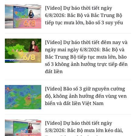
[Video] Dự báo thời tiết ngày
CHUYÊN ĐỀ
6/8/2026: Bắc Bộ và Bắc Trung Bộ
tiếp tục mưa lớn, bão số 3 suy yếu
CÁC CHUYÊN TRANG
[Video] Dự báo thời tiết đêm nay và
VỀ BÁO NHÂN DÂN
ngày mai ngày 6/8/2026: Bắc Bộ và
Bắc Trung Bộ tiếp tục mưa lớn, bão
THỜI NAY
số 3 không ảnh hưởng trực tiếp đến
đất liền
NHÂN DÂN CUỐI TUẦN
[Video] Bão số 3 giữ nguyên cường
NHÂN DÂN HẰNG THÁNG
độ, không ảnh hưởng đến vùng ven
biển và đất liền Việt Nam
MUA BÁO
ĐỌC BÁO IN
[Video] Dự báo thời tiết ngày
5/8/2026: Bắc Bộ mưa lớn kéo dài,