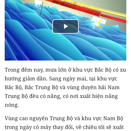
THỂ THAO
GIÁO DỤC
Play
Y TẾ
Video
KHOA HỌC - CÔNG NGHỆ
MÔI TRƯỜNG
Trong đêm nay, mưa lớn ở khu vực Bắc Bộ có xu
BẠN ĐỌC
hướng giảm dần. Sang ngày mai, tại khu vực
Bắc Bộ, Bắc Trung Bộ và vùng duyên hải Nam
KIỂM CHỨNG THÔNG TIN
Trung Bộ đều có nắng, có nơi xuất hiện nắng
nóng.
TRI THỨC CHUYÊN SÂU
Vùng cao nguyên Trung Bộ và khu vực Nam Bộ
54 DÂN TỘC VIỆT NAM
trong ngày có mây thay đổi, về chiều tối sẽ xuất