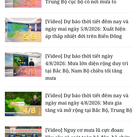
Trung Bộ cục bộ có nơi mưa to
ENGLISH
中文
[Video] Dự báo thời tiết đêm nay và
ngày mai ngày 5/8/2026: Xuất hiện
FRANÇAIS
áp thấp nhiệt đới trên Biển Đông
РУССКИЙ
[Video] Dự báo thời tiết ngày
ESPAÑOL
4/8/2026: Mưa lớn diện rộng duy trì
tại Bắc Bộ, Nam Bộ chiều tối tăng
한국어
mưa
[Video] Dự báo thời tiết đêm nay và
ngày mai ngày 4/8/2026: Mưa gia
tăng và mở rộng tại Bắc Bộ, Trung Bộ
[Video] Nguy cơ mưa lũ cực đoan: