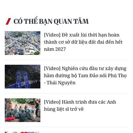
Media Pháp luật
Media Du lịch
CÓ THỂ BẠN QUAN TÂM
Media Thế giới
[Video] Đề xuất lùi thời hạn hoàn
Media Thể thao
thành cơ sở dữ liệu đất đai đến hết
năm 2027
Media Giáo dục
Media Y tế
[Video] Nghiên cứu đầu tư xây dựng
hầm đường bộ Tam Đảo nối Phú Thọ
Media Khoa học - Công nghệ
- Thái Nguyên
Media Môi trường
[Video] Hành trình đưa các Anh
Ảnh
hùng liệt sĩ trở về
Infographic