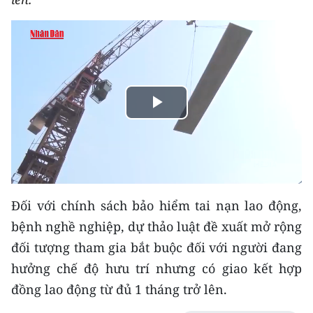
THỂ THAO
GIÁO DỤC
Y TẾ
Play
KHOA HỌC - CÔNG NGHỆ
Video
MÔI TRƯỜNG
BẠN ĐỌC
Đối với chính sách bảo hiểm tai nạn lao động,
KIỂM CHỨNG THÔNG TIN
bệnh nghề nghiệp, dự thảo luật đề xuất mở rộng
đối tượng tham gia bắt buộc đối với người đang
TRI THỨC CHUYÊN SÂU
hưởng chế độ hưu trí nhưng có giao kết hợp
54 DÂN TỘC VIỆT NAM
đồng lao động từ đủ 1 tháng trở lên.