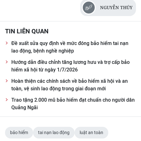
CHƯƠNG TRÌNH OCOP - MỖI XÃ
NGUYỄN THÚY
MỘT SẢN PHẨM
RADIO
TIN LIÊN QUAN
Đề xuất sửa quy định về mức đóng bảo hiểm tai nạn
MEDIA CENTER
lao động, bệnh nghề nghiệp
E-Magazine
Hướng dẫn điều chỉnh tăng lương hưu và trợ cấp bảo
hiểm xã hội từ ngày 1/7/2026
Video
Hoàn thiện các chính sách về bảo hiểm xã hội và an
Media Chính trị
toàn, vệ sinh lao động trong giai đoạn mới
Trao tặng 2.000 mũ bảo hiểm đạt chuẩn cho người dân
Media Kinh tế
Quảng Ngãi
Media Văn hóa
Media Xã hội
bảo hiểm
tai nạn lao động
luật an toàn