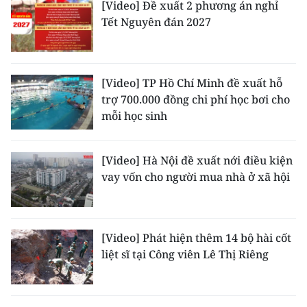
[Video] Đề xuất 2 phương án nghỉ
TIN MỚI
Tết Nguyên đán 2027
TIN ĐỊA PHƯƠNG
Trung du và miền núi phía Bắc
[Video] TP Hồ Chí Minh đề xuất hỗ
trợ 700.000 đồng chi phí học bơi cho
Đồng bằng sông Hồng
mỗi học sinh
Bắc Trung Bộ
[Video] Hà Nội đề xuất nới điều kiện
Duyên hải Nam Trung Bộ và Tây
vay vốn cho người mua nhà ở xã hội
Nguyên
Đông Nam Bộ
[Video] Phát hiện thêm 14 bộ hài cốt
Đồng bằng sông Cửu Long
liệt sĩ tại Công viên Lê Thị Riêng
Chuyên trang Hà Nội
Chuyên trang TP. Hồ Chí Minh