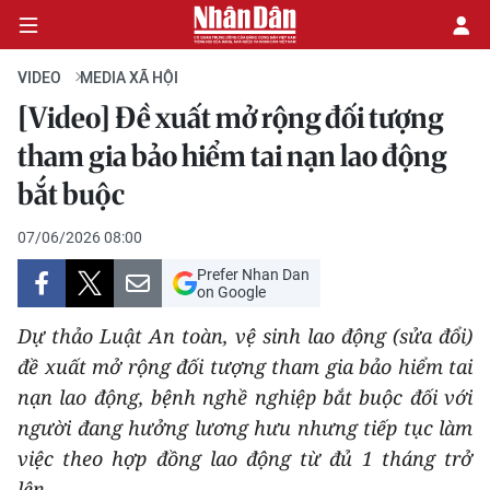
VIDEO
MEDIA XÃ HỘI
[Video] Đề xuất mở rộng đối tượng
CHÍNH TRỊ
tham gia bảo hiểm tai nạn lao động
bắt buộc
KINH TẾ
07/06/2026 08:00
VĂN HÓA
Prefer Nhan Dan
on Google
XÃ HỘI
Dự thảo Luật An toàn, vệ sinh lao động (sửa đổi)
PHÁP LUẬT
đề xuất mở rộng đối tượng tham gia bảo hiểm tai
nạn lao động, bệnh nghề nghiệp bắt buộc đối với
DU LỊCH
người đang hưởng lương hưu nhưng tiếp tục làm
việc theo hợp đồng lao động từ đủ 1 tháng trở
THẾ GIỚI
lên.