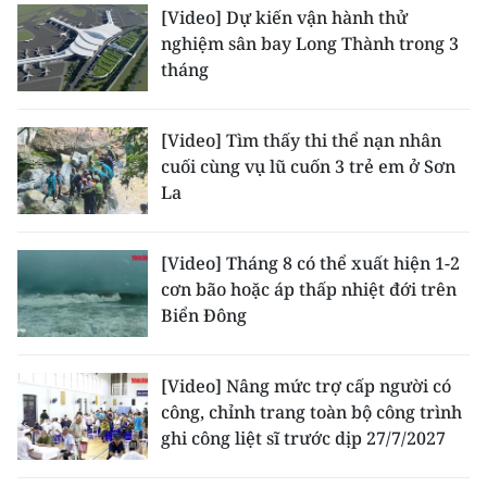
ENGLISH
[Video] Dự kiến vận hành thử
nghiệm sân bay Long Thành trong 3
中文
tháng
FRANÇAIS
[Video] Tìm thấy thi thể nạn nhân
cuối cùng vụ lũ cuốn 3 trẻ em ở Sơn
РУССКИЙ
La
ESPAÑOL
[Video] Tháng 8 có thể xuất hiện 1-2
한국어
cơn bão hoặc áp thấp nhiệt đới trên
Biển Đông
[Video] Nâng mức trợ cấp người có
công, chỉnh trang toàn bộ công trình
ghi công liệt sĩ trước dịp 27/7/2027