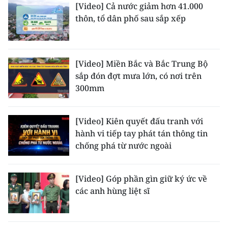
[Video] Cả nước giảm hơn 41.000
thôn, tổ dân phố sau sắp xếp
CHUYÊN ĐỀ
CÁC CHUYÊN TRANG
[Video] Miền Bắc và Bắc Trung Bộ
sắp đón đợt mưa lớn, có nơi trên
VỀ BÁO NHÂN DÂN
300mm
THỜI NAY
[Video] Kiên quyết đấu tranh với
NHÂN DÂN CUỐI TUẦN
hành vi tiếp tay phát tán thông tin
chống phá từ nước ngoài
NHÂN DÂN HẰNG THÁNG
MUA BÁO
[Video] Góp phần gìn giữ ký ức về
các anh hùng liệt sĩ
ĐỌC BÁO IN