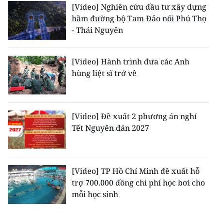
Media Pháp luật
[Video] Nghiên cứu đầu tư xây dựng
hầm đường bộ Tam Đảo nối Phú Thọ
Media Du lịch
- Thái Nguyên
Media Thế giới
[Video] Hành trình đưa các Anh
Media Thể thao
hùng liệt sĩ trở về
Media Giáo dục
Media Y tế
[Video] Đề xuất 2 phương án nghỉ
Tết Nguyên đán 2027
Media Khoa học - Công nghệ
Media Môi trường
[Video] TP Hồ Chí Minh đề xuất hỗ
Ảnh
trợ 700.000 đồng chi phí học bơi cho
mỗi học sinh
Infographic