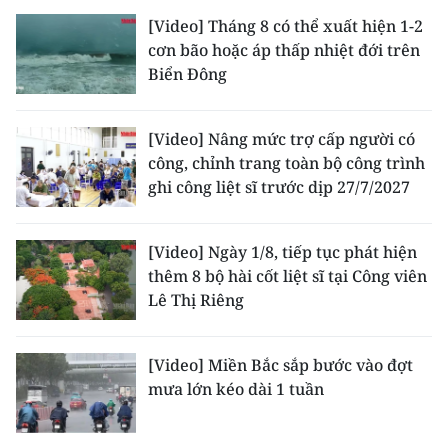
ENGLISH
[Video] Tháng 8 có thể xuất hiện 1-2
cơn bão hoặc áp thấp nhiệt đới trên
中文
Biển Đông
FRANÇAIS
[Video] Nâng mức trợ cấp người có
РУССКИЙ
công, chỉnh trang toàn bộ công trình
ghi công liệt sĩ trước dịp 27/7/2027
ESPAÑOL
[Video] Ngày 1/8, tiếp tục phát hiện
한국어
thêm 8 bộ hài cốt liệt sĩ tại Công viên
Lê Thị Riêng
[Video] Miền Bắc sắp bước vào đợt
mưa lớn kéo dài 1 tuần