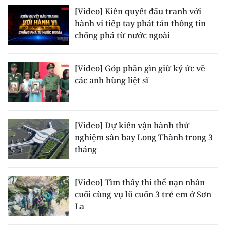
[Video] Kiên quyết đấu tranh với
CHUYÊN ĐỀ
hành vi tiếp tay phát tán thông tin
chống phá từ nước ngoài
CÁC CHUYÊN TRANG
[Video] Góp phần gìn giữ ký ức về
VỀ BÁO NHÂN DÂN
các anh hùng liệt sĩ
THỜI NAY
[Video] Dự kiến vận hành thử
NHÂN DÂN CUỐI TUẦN
nghiệm sân bay Long Thành trong 3
tháng
NHÂN DÂN HẰNG THÁNG
MUA BÁO
[Video] Tìm thấy thi thể nạn nhân
cuối cùng vụ lũ cuốn 3 trẻ em ở Sơn
ĐỌC BÁO IN
La