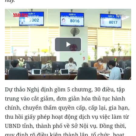
THỂ THAO
GIÁO DỤC
Y TẾ
Play
KHOA HỌC - CÔNG NGHỆ
Video
MÔI TRƯỜNG
BẠN ĐỌC
Dự thảo Nghị định gồm 5 chương, 30 điều, tập
KIỂM CHỨNG THÔNG TIN
trung vào cắt giảm, đơn giản hóa thủ tục hành
chính, chuyển thẩm quyền cấp, cấp lại, gia hạn,
TRI THỨC CHUYÊN SÂU
thu hồi giấy phép hoạt động dịch vụ việc làm từ
54 DÂN TỘC VIỆT NAM
UBND tỉnh, thành phố về Sở Nội vụ. Đồng thời,
quy định rõ điều kiện thành lập, tổ chức, hoạt