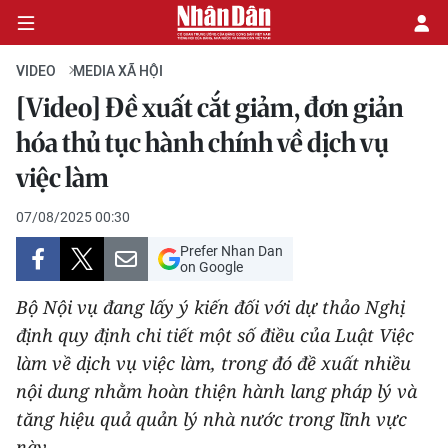
VIDEO
MEDIA XÃ HỘI
[Video] Đề xuất cắt giảm, đơn giản
CHÍNH TRỊ
hóa thủ tục hành chính về dịch vụ
việc làm
KINH TẾ
07/08/2025 00:30
VĂN HÓA
Prefer Nhan Dan
on Google
XÃ HỘI
Bộ Nội vụ đang lấy ý kiến đối với dự thảo Nghị
PHÁP LUẬT
định quy định chi tiết một số điều của Luật Việc
làm về dịch vụ việc làm, trong đó đề xuất nhiều
DU LỊCH
nội dung nhằm hoàn thiện hành lang pháp lý và
tăng hiệu quả quản lý nhà nước trong lĩnh vực
THẾ GIỚI
này.