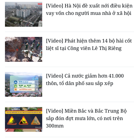
[Video] Hà Nội đề xuất nới điều kiện
TIN MỚI
vay vốn cho người mua nhà ở xã hội
TIN ĐỊA PHƯƠNG
Trung du và miền núi phía Bắc
[Video] Phát hiện thêm 14 bộ hài cốt
liệt sĩ tại Công viên Lê Thị Riêng
Đồng bằng sông Hồng
Bắc Trung Bộ
[Video] Cả nước giảm hơn 41.000
Duyên hải Nam Trung Bộ và Tây
thôn, tổ dân phố sau sắp xếp
Nguyên
Đông Nam Bộ
Đồng bằng sông Cửu Long
[Video] Miền Bắc và Bắc Trung Bộ
sắp đón đợt mưa lớn, có nơi trên
Chuyên trang Hà Nội
300mm
Chuyên trang TP. Hồ Chí Minh