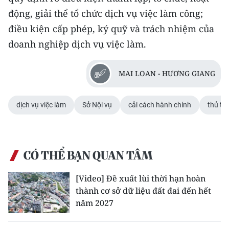
CHƯƠNG TRÌNH OCOP - MỖI XÃ
động, giải thể tổ chức dịch vụ việc làm công;
MỘT SẢN PHẨM
điều kiện cấp phép, ký quỹ và trách nhiệm của
doanh nghiệp dịch vụ việc làm.
RADIO
MAI LOAN - HƯƠNG GIANG
MEDIA CENTER
E-Magazine
dịch vụ việc làm
Sở Nội vụ
cải cách hành chính
thủ tụ
Video
Media Chính trị
CÓ THỂ BẠN QUAN TÂM
Media Kinh tế
[Video] Đề xuất lùi thời hạn hoàn
Media Văn hóa
thành cơ sở dữ liệu đất đai đến hết
năm 2027
Media Xã hội