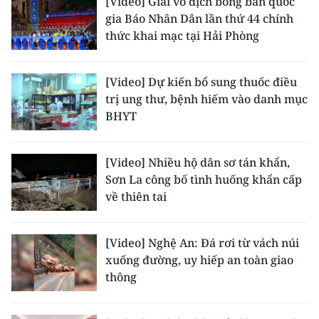
[Video] Giải vô địch bóng bàn quốc
ENGLISH
gia Báo Nhân Dân lần thứ 44 chính
thức khai mạc tại Hải Phòng
中文
FRANÇAIS
[Video] Dự kiến bổ sung thuốc điều
trị ung thư, bệnh hiếm vào danh mục
РУССКИЙ
BHYT
ESPAÑOL
[Video] Nhiều hộ dân sơ tán khẩn,
Sơn La công bố tình huống khẩn cấp
한국어
về thiên tai
[Video] Nghệ An: Đá rơi từ vách núi
xuống đường, uy hiếp an toàn giao
thông