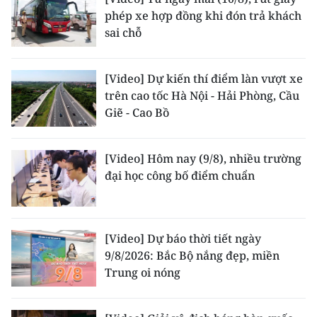
phép xe hợp đồng khi đón trả khách
CHUYÊN ĐỀ
sai chỗ
CÁC CHUYÊN TRANG
[Video] Dự kiến thí điểm làn vượt xe
trên cao tốc Hà Nội - Hải Phòng, Cầu
VỀ BÁO NHÂN DÂN
Giẽ - Cao Bồ
THỜI NAY
[Video] Hôm nay (9/8), nhiều trường
đại học công bố điểm chuẩn
NHÂN DÂN CUỐI TUẦN
NHÂN DÂN HẰNG THÁNG
[Video] Dự báo thời tiết ngày
MUA BÁO
9/8/2026: Bắc Bộ nắng đẹp, miền
Trung oi nóng
ĐỌC BÁO IN