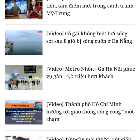
tiến, tâm điểm mới trong cạnh tranh
TIN MỚI
Mỹ-Trung
TIN ĐỊA PHƯƠNG
[Video] Cô gái không biết bơi sống
Trung du và miền núi phía Bắc
sót sau 8 giờ bị sóng cuốn ở Đà Nẵng
Đồng bằng sông Hồng
Bắc Trung Bộ
[Video] Metro Nhổn - Ga Hà Nội phục
vụ gần 14,2 triệu lượt khách
Duyên hải Nam Trung Bộ và Tây
Nguyên
Đông Nam Bộ
[Video] Thành phố Hồ Chí Minh
Đồng bằng sông Cửu Long
hướng tới giao thông công cộng “một
chạm”
Chuyên trang Hà Nội
Chuyên trang TP. Hồ Chí Minh
[Video] Từ ngày mai (10/8), rút giấy