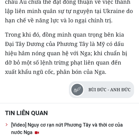
châu Âu chưa thể đạt đồng thuận về việc thành
CHƯƠNG TRÌNH OCOP - MỖI XÃ
MỘT SẢN PHẨM
lập liên minh quân sự tự nguyện tại Ukraine do
hạn chế về năng lực và lo ngại chính trị.
RADIO
Trong khi đó, đồng minh quan trọng bên kia
Đại Tây Dương của Phương Tây là Mỹ có dấu
MEDIA CENTER
hiệu hâm nóng quan hệ với Nga; khi chuẩn bị
E-Magazine
dỡ bỏ một số lệnh trừng phạt liên quan đến
xuất khẩu ngũ cốc, phân bón của Nga.
Video
Media Chính trị
BÙI ĐỨC - ANH ĐỨC
Media Kinh tế
TIN LIÊN QUAN
Media Văn hóa
[Video] Nguy cơ rạn nứt Phương Tây và thời cơ của
Media Xã hội
nước Nga