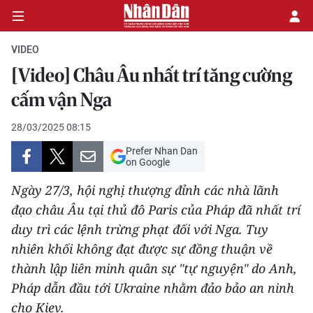
VIDEO
[Video] Châu Âu nhất trí tăng cường
CHÍNH TRỊ
cấm vận Nga
KINH TẾ
28/03/2025 08:15
Prefer Nhan Dan
VĂN HÓA
on Google
Ngày 27/3, hội nghị thượng đỉnh các nhà lãnh
XÃ HỘI
đạo châu Âu tại thủ đô Paris của Pháp đã nhất trí
duy trì các lệnh trừng phạt đối với Nga. Tuy
PHÁP LUẬT
nhiên khối không đạt được sự đồng thuận về
DU LỊCH
thành lập liên minh quân sự "tự nguyện" do Anh,
Pháp dẫn đầu tới Ukraine nhằm đảo bảo an ninh
THẾ GIỚI
cho Kiev.