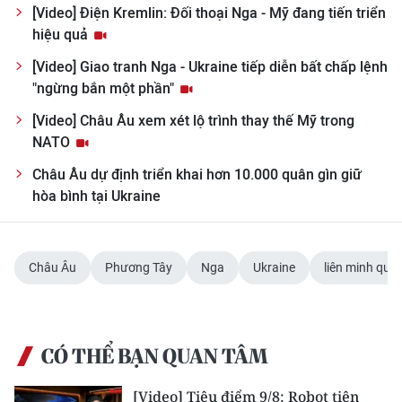
Media Pháp luật
[Video] Điện Kremlin: Đối thoại Nga - Mỹ đang tiến triển
hiệu quả
Media Du lịch
[Video] Giao tranh Nga - Ukraine tiếp diễn bất chấp lệnh
Media Thế giới
"ngừng bắn một phần"
[Video] Châu Âu xem xét lộ trình thay thế Mỹ trong
Media Thể thao
NATO
Media Giáo dục
Châu Âu dự định triển khai hơn 10.000 quân gìn giữ
hòa bình tại Ukraine
Media Y tế
Media Khoa học - Công nghệ
Châu Âu
Phương Tây
Nga
Ukraine
liên minh quâ
Media Môi trường
Ảnh
CÓ THỂ BẠN QUAN TÂM
Infographic
[Video] Tiêu điểm 9/8: Robot tiên