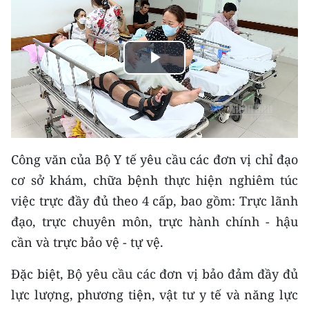
THỂ THAO
GIÁO DỤC
Play
Y TẾ
Video
KHOA HỌC - CÔNG NGHỆ
MÔI TRƯỜNG
Công văn của Bộ Y tế yêu cầu các đơn vị chỉ đạo
cơ sở khám, chữa bệnh thực hiện nghiêm túc
BẠN ĐỌC
việc trực đầy đủ theo 4 cấp, bao gồm: Trực lãnh
KIỂM CHỨNG THÔNG TIN
đạo, trực chuyên môn, trực hành chính - hậu
cần và trực bảo vệ - tự vệ.
TRI THỨC CHUYÊN SÂU
Đặc biệt, Bộ yêu cầu các đơn vị bảo đảm đầy đủ
54 DÂN TỘC VIỆT NAM
lực lượng, phương tiện, vật tư y tế và năng lực