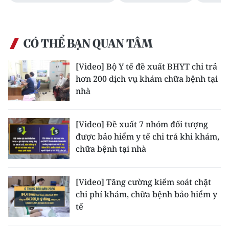
Media Pháp luật
Media Du lịch
CÓ THỂ BẠN QUAN TÂM
Media Thế giới
[Video] Bộ Y tế đề xuất BHYT chi trả
Media Thể thao
hơn 200 dịch vụ khám chữa bệnh tại
nhà
Media Giáo dục
Media Y tế
[Video] Đề xuất 7 nhóm đối tượng
được bảo hiểm y tế chi trả khi khám,
Media Khoa học - Công nghệ
chữa bệnh tại nhà
Media Môi trường
[Video] Tăng cường kiểm soát chặt
Ảnh
chi phí khám, chữa bệnh bảo hiểm y
Infographic
tế