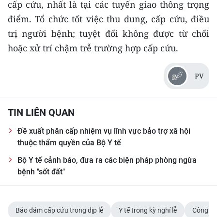
cấp cứu, nhất là tại các tuyến giao thông trọng
CHƯƠNG TRÌNH OCOP - MỖI XÃ
MỘT SẢN PHẨM
điểm. Tổ chức tốt việc thu dung, cấp cứu, điều
trị người bệnh; tuyệt đối không được từ chối
RADIO
hoặc xử trí chậm trễ trường hợp cấp cứu.
MEDIA CENTER
PV
E-Magazine
TIN LIÊN QUAN
Video
Đề xuất phân cấp nhiệm vụ lĩnh vực bảo trợ xã hội
Media Chính trị
thuộc thẩm quyền của Bộ Y tế
Media Kinh tế
Bộ Y tế cảnh báo, đưa ra các biện pháp phòng ngừa
bệnh "sốt đất"
Media Văn hóa
Media Xã hội
Bảo đảm cấp cứu trong dịp lễ
Y tế trong kỳ nghỉ lễ
Công tác