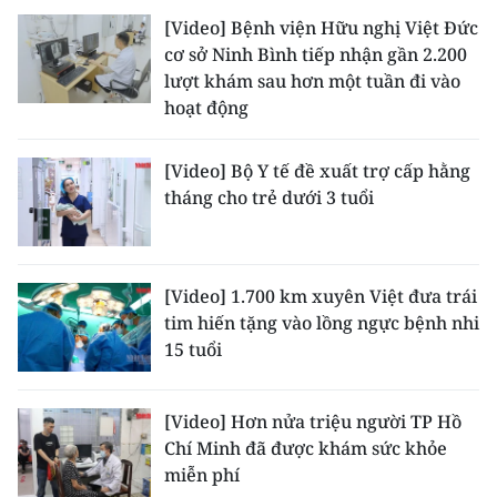
[Video] Bệnh viện Hữu nghị Việt Đức
CHUYÊN ĐỀ
cơ sở Ninh Bình tiếp nhận gần 2.200
lượt khám sau hơn một tuần đi vào
CÁC CHUYÊN TRANG
hoạt động
[Video] Bộ Y tế đề xuất trợ cấp hằng
VỀ BÁO NHÂN DÂN
tháng cho trẻ dưới 3 tuổi
THỜI NAY
NHÂN DÂN CUỐI TUẦN
[Video] 1.700 km xuyên Việt đưa trái
tim hiến tặng vào lồng ngực bệnh nhi
NHÂN DÂN HẰNG THÁNG
15 tuổi
MUA BÁO
[Video] Hơn nửa triệu người TP Hồ
ĐỌC BÁO IN
Chí Minh đã được khám sức khỏe
miễn phí