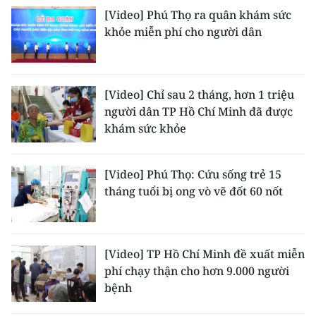
TIN MỚI
[Video] Phú Thọ ra quân khám sức
khỏe miễn phí cho người dân
TIN ĐỊA PHƯƠNG
Trung du và miền núi phía Bắc
[Video] Chỉ sau 2 tháng, hơn 1 triệu
Đồng bằng sông Hồng
người dân TP Hồ Chí Minh đã được
khám sức khỏe
Bắc Trung Bộ
Duyên hải Nam Trung Bộ và Tây
[Video] Phú Thọ: Cứu sống trẻ 15
Nguyên
tháng tuổi bị ong vò vẽ đốt 60 nốt
Đông Nam Bộ
Đồng bằng sông Cửu Long
[Video] TP Hồ Chí Minh đề xuất miễn
phí chạy thận cho hơn 9.000 người
Chuyên trang Hà Nội
bệnh
Chuyên trang TP. Hồ Chí Minh