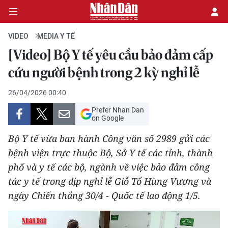
VIDEO
MEDIA Y TẾ
[Video] Bộ Y tế yêu cầu bảo đảm cấp
CHÍNH TRỊ
cứu người bệnh trong 2 kỳ nghỉ lễ
KINH TẾ
26/04/2026 00:40
Prefer Nhan Dan
VĂN HÓA
on Google
Bộ Y tế vừa ban hành Công văn số 2989 gửi các
XÃ HỘI
bệnh viện trực thuộc Bộ, Sở Y tế các tỉnh, thành
phố và y tế các bộ, ngành về việc bảo đảm công
PHÁP LUẬT
tác y tế trong dịp nghỉ lễ Giỗ Tổ Hùng Vương và
DU LỊCH
ngày Chiến thắng 30/4 - Quốc tế lao động 1/5.
THẾ GIỚI