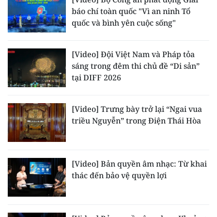
báo chí toàn quốc "Vì an ninh Tổ
CHUYÊN ĐỀ
quốc và bình yên cuộc sống"
CÁC CHUYÊN TRANG
[Video] Đội Việt Nam và Pháp tỏa
sáng trong đêm thi chủ đề “Di sản”
VỀ BÁO NHÂN DÂN
tại DIFF 2026
THỜI NAY
[Video] Trưng bày trở lại “Ngai vua
triều Nguyễn” trong Điện Thái Hòa
NHÂN DÂN CUỐI TUẦN
NHÂN DÂN HẰNG THÁNG
[Video] Bản quyền âm nhạc: Từ khai
MUA BÁO
thác đến bảo vệ quyền lợi
ĐỌC BÁO IN