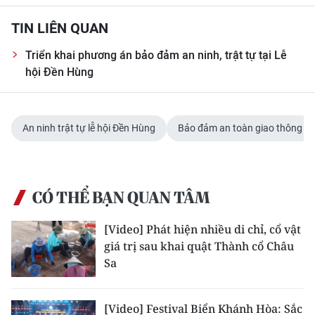
CHƯƠNG TRÌNH OCOP - MỖI XÃ
MỘT SẢN PHẨM
TIN LIÊN QUAN
Triển khai phương án bảo đảm an ninh, trật tự tại Lễ
RADIO
hội Đền Hùng
MEDIA CENTER
An ninh trật tự lễ hội Đền Hùng
Bảo đảm an toàn giao thông
E-Magazine
Video
CÓ THỂ BẠN QUAN TÂM
Media Chính trị
Media Kinh tế
[Video] Phát hiện nhiều di chỉ, cổ vật
giá trị sau khai quật Thành cổ Châu
Media Văn hóa
Sa
Media Xã hội
[Video] Festival Biển Khánh Hòa: Sắc