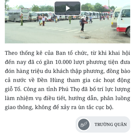
THỂ THAO
Play
GIÁO DỤC
Video
Y TẾ
KHOA HỌC - CÔNG NGHỆ
Theo thống kê của Ban tổ chức, từ khi khai hội
đến nay đã có gần 10.000 lượt phương tiện đưa
MÔI TRƯỜNG
đón hàng triệu du khách thập phương, đồng bào
cả nước về Đền Hùng tham gia các hoạt động
BẠN ĐỌC
giỗ Tổ. Công an tỉnh Phú Thọ đã bố trí lực lượng
KIỂM CHỨNG THÔNG TIN
làm nhiệm vụ điều tiết, hướng dẫn, phân luồng
giao thông, không để xảy ra ùn tắc cục bộ.
TRI THỨC CHUYÊN SÂU
54 DÂN TỘC VIỆT NAM
TRƯỜNG QUÂN