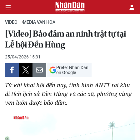
VIDEO
MEDIA VĂN HÓA
[Video] Bảo đảm an ninh trật tự tại
CHÍNH TRỊ
Lễ hội Đền Hùng
KINH TẾ
25/04/2026 15:31
Prefer Nhan Dan
VĂN HÓA
on Google
Từ khi khai hội đến nay, tình hình ANTT tại khu
XÃ HỘI
di tích lịch sử Đền Hùng và các xã, phường vùng
ven luôn được bảo đảm.
PHÁP LUẬT
DU LỊCH
THẾ GIỚI