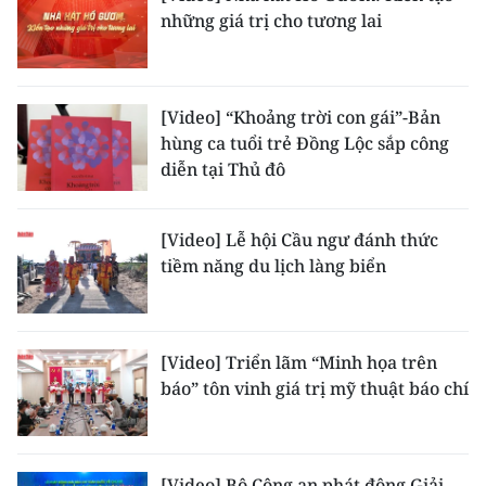
TIN MỚI
những giá trị cho tương lai
TIN ĐỊA PHƯƠNG
[Video] “Khoảng trời con gái”-Bản
Trung du và miền núi phía Bắc
hùng ca tuổi trẻ Đồng Lộc sắp công
diễn tại Thủ đô
Đồng bằng sông Hồng
Bắc Trung Bộ
[Video] Lễ hội Cầu ngư đánh thức
Duyên hải Nam Trung Bộ và Tây
tiềm năng du lịch làng biển
Nguyên
Đông Nam Bộ
[Video] Triển lãm “Minh họa trên
Đồng bằng sông Cửu Long
báo” tôn vinh giá trị mỹ thuật báo chí
Chuyên trang Hà Nội
Chuyên trang TP. Hồ Chí Minh
[Video] Bộ Công an phát động Giải