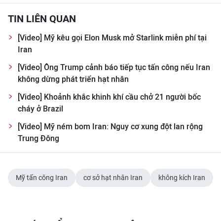
CHƯƠNG TRÌNH OCOP - MỖI XÃ
MỘT SẢN PHẨM
TIN LIÊN QUAN
[Video] Mỹ kêu gọi Elon Musk mở Starlink miễn phí tại
RADIO
Iran
[Video] Ông Trump cảnh báo tiếp tục tấn công nếu Iran
MEDIA CENTER
không dừng phát triển hạt nhân
E-Magazine
[Video] Khoảnh khắc khinh khí cầu chở 21 người bốc
cháy ở Brazil
Video
[Video] Mỹ ném bom Iran: Nguy cơ xung đột lan rộng
Media Chính trị
Trung Đông
Media Kinh tế
Mỹ tấn công Iran
cơ sở hạt nhân Iran
không kích Iran
Media Văn hóa
Media Xã hội