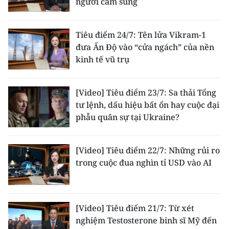
người cầm súng
ENGLISH
中文
Tiêu điểm 24/7: Tên lửa Vikram-1
đưa Ấn Độ vào “cửa ngách” của nền
FRANÇAIS
kinh tế vũ trụ
РУССКИЙ
[Video] Tiêu điểm 23/7: Sa thải Tổng
ESPAÑOL
tư lệnh, dấu hiệu bất ổn hay cuộc đại
phẫu quân sự tại Ukraine?
한국어
[Video] Tiêu điểm 22/7: Những rủi ro
trong cuộc đua nghìn tỉ USD vào AI
[Video] Tiêu điểm 21/7: Từ xét
nghiệm Testosterone binh sĩ Mỹ đến