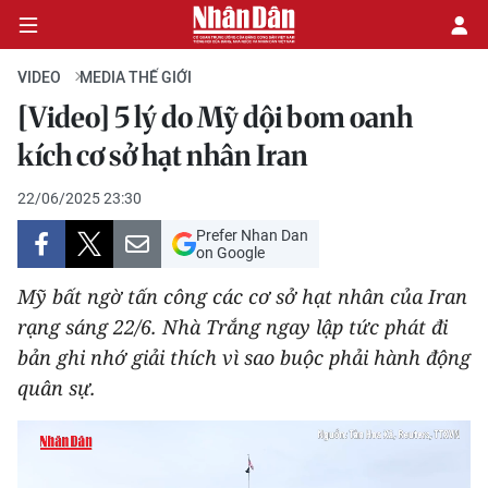
VIDEO
MEDIA THẾ GIỚI
[Video] 5 lý do Mỹ dội bom oanh
CHÍNH TRỊ
kích cơ sở hạt nhân Iran
KINH TẾ
22/06/2025 23:30
Prefer Nhan Dan
VĂN HÓA
on Google
Mỹ bất ngờ tấn công các cơ sở hạt nhân của Iran
XÃ HỘI
rạng sáng 22/6. Nhà Trắng ngay lập tức phát đi
bản ghi nhớ giải thích vì sao buộc phải hành động
PHÁP LUẬT
quân sự.
DU LỊCH
THẾ GIỚI