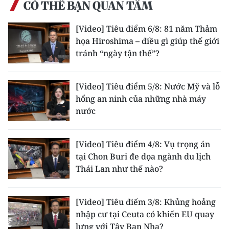
Media Pháp luật
CÓ THỂ BẠN QUAN TÂM
Media Du lịch
[Video] Tiêu điểm 6/8: 81 năm Thảm
họa Hiroshima – điều gì giúp thế giới
Media Thế giới
tránh “ngày tận thế”?
Media Thể thao
[Video] Tiêu điểm 5/8: Nước Mỹ và lỗ
Media Giáo dục
hổng an ninh của những nhà máy
nước
Media Y tế
Media Khoa học - Công nghệ
[Video] Tiêu điểm 4/8: Vụ trọng án
tại Chon Buri đe dọa ngành du lịch
Media Môi trường
Thái Lan như thế nào?
Ảnh
[Video] Tiêu điểm 3/8: Khủng hoảng
Infographic
nhập cư tại Ceuta có khiến EU quay
lưng với Tây Ban Nha?