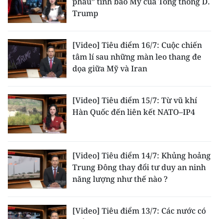
phẫu” tình báo Mỹ của Tổng thống D.
Trump
[Video] Tiêu điểm 16/7: Cuộc chiến
tâm lí sau những màn leo thang đe
dọa giữa Mỹ và Iran
[Video] Tiêu điểm 15/7: Từ vũ khí
Hàn Quốc đến liên kết NATO–IP4
[Video] Tiêu điểm 14/7: Khủng hoảng
Trung Đông thay đổi tư duy an ninh
năng lượng như thế nào ?
[Video] Tiêu điểm 13/7: Các nước có