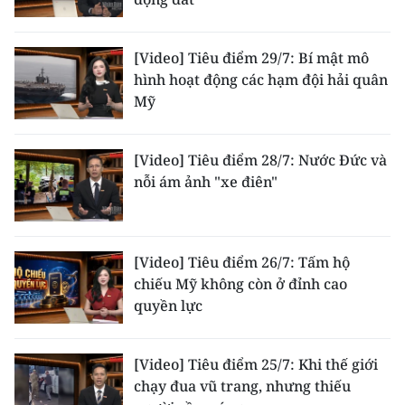
CHUYÊN ĐỀ
[Video] Tiêu điểm 29/7: Bí mật mô
hình hoạt động các hạm đội hải quân
CÁC CHUYÊN TRANG
Mỹ
VỀ BÁO NHÂN DÂN
[Video] Tiêu điểm 28/7: Nước Đức và
nỗi ám ảnh "xe điên"
THỜI NAY
NHÂN DÂN CUỐI TUẦN
[Video] Tiêu điểm 26/7: Tấm hộ
NHÂN DÂN HẰNG THÁNG
chiếu Mỹ không còn ở đỉnh cao
quyền lực
MUA BÁO
ĐỌC BÁO IN
[Video] Tiêu điểm 25/7: Khi thế giới
chạy đua vũ trang, nhưng thiếu