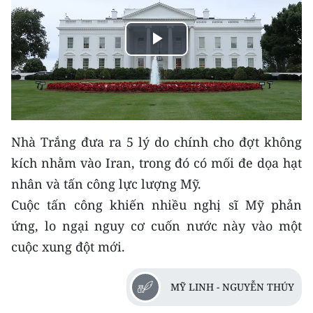
THỂ THAO
Play
GIÁO DỤC
Video
Y TẾ
KHOA HỌC - CÔNG NGHỆ
Nhà Trắng đưa ra 5 lý do chính cho đợt không
MÔI TRƯỜNG
kích nhằm vào Iran, trong đó có mối đe dọa hạt
nhân và tấn công lực lượng Mỹ.
BẠN ĐỌC
Cuộc tấn công khiến nhiều nghị sĩ Mỹ phản
KIỂM CHỨNG THÔNG TIN
ứng, lo ngại nguy cơ cuốn nước này vào một
cuộc xung đột mới.
TRI THỨC CHUYÊN SÂU
54 DÂN TỘC VIỆT NAM
MỸ LINH - NGUYỄN THÚY