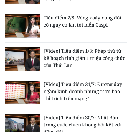
TIN MỚI
Tiêu điểm 2/8: Vòng xoáy xung đột
TIN ĐỊA PHƯƠNG
có nguy cơ lan tới biển Caspi
Trung du và miền núi phía Bắc
Đồng bằng sông Hồng
[Video] Tiêu điểm 1/8: Phép thử từ
kế hoạch tinh giản 1 triệu công chức
Bắc Trung Bộ
của Thái Lan
Duyên hải Nam Trung Bộ và Tây
Nguyên
[Video] Tiêu điểm 31/7: Đường dây
ngầm kinh doanh những "cơn bão
Đông Nam Bộ
chỉ trích trên mạng"
Đồng bằng sông Cửu Long
[Video] Tiêu điểm 30/7: Nhật Bản
Chuyên trang Hà Nội
trong cuộc chiến không hồi kết với
Chuyên trang TP. Hồ Chí Minh
động đất